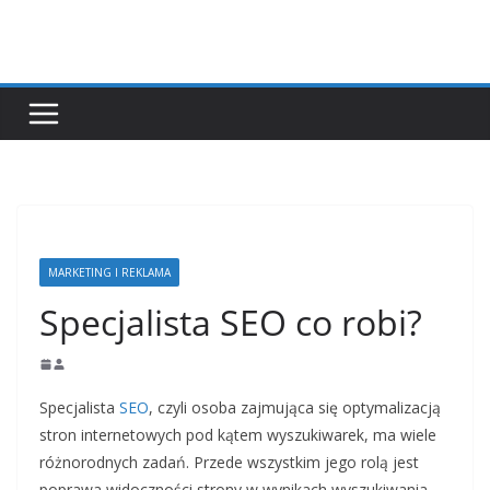
Przejdź
do
treści
MARKETING I REKLAMA
Specjalista SEO co robi?
Specjalista
SEO
, czyli osoba zajmująca się optymalizacją
stron internetowych pod kątem wyszukiwarek, ma wiele
różnorodnych zadań. Przede wszystkim jego rolą jest
poprawa widoczności strony w wynikach wyszukiwania,