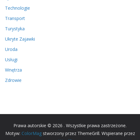
Technologie
Transport
Turystyka
Ukryte Zajawki
Uroda
Usługi
Wnętrza
Zdrowie
Prawa autorskie © 2026
. Wszystkie prawa zastrzeżone.
Motyw:
ColorMag
stworzony przez ThemeGrill. Wspierane przez