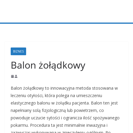
Przejdź
do
treści
BIZNES
Balon żołądkowy
Balon żołądkowy to innowacyjna metoda stosowana w
leczeniu otyłości, która polega na umieszczeniu
elastycznego balonu w żołądku pacjenta. Balon ten jest
napełniany solą fizjologiczną lub powietrzem, co
powoduje uczucie sytości i ogranicza ilość spożywanego
pokarmu. Procedura ta jest minimalnie inwazyjna i
zazwyczaj wykonywana w znieczuleniu ogólnym. Po