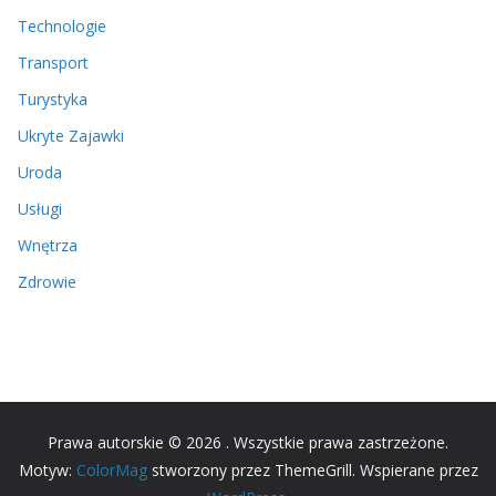
Technologie
Transport
Turystyka
Ukryte Zajawki
Uroda
Usługi
Wnętrza
Zdrowie
Prawa autorskie © 2026
. Wszystkie prawa zastrzeżone.
Motyw:
ColorMag
stworzony przez ThemeGrill. Wspierane przez