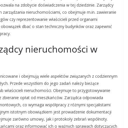
zwala na zdobycie doświadczenia w tej dziedzinie. Zarządcy
 zarządzania nieruchomościami, co obejmuje m.in. zawieranie
gów czy reprezentowanie właścicieli przed organami
a obowiązek dbać o stan techniczny budynków oraz zapewnić
pracy.
rządcy nieruchomości w
żnicowane i obejmują wiele aspektów związanych z codziennym
ych. Przede wszystkim do jego zadań należy bieżące
ub właścicieli nieruchomości. Obejmuje to przygotowywanie
 zbieranie opłat od mieszkańców. Zarządca odpowiada
emontowych, co wymaga współpracy z różnymi specjalistami
ejnym istotnym obowiązkiem jest prowadzenie dokumentacji
ejmuje zarówno umowy, jak i protokoły zebrań wspólnoty.
kańcami oraz informować ich o ważnych sprawach dotyczących