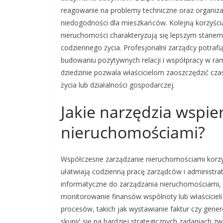
reagowanie na problemy techniczne oraz organiz
niedogodności dla mieszkańców. Kolejną korzyści
nieruchomości charakteryzują się lepszym stanem
codziennego życia. Profesjonalni zarządcy potraf
budowaniu pozytywnych relacji i współpracy w ram
dziedzinie pozwala właścicielom zaoszczędzić cza
życia lub działalności gospodarczej.
Jakie narzędzia wspie
nieruchomościami?
Współczesne zarządzanie nieruchomościami korzys
ułatwiają codzienną pracę zarządców i administr
informatyczne do zarządzania nieruchomościami,
monitorowanie finansów wspólnoty lub właściciel
procesów, takich jak wystawianie faktur czy gen
skupić się na bardziej strategicznych zadaniach