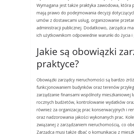
Wymagana jest także praktyka zawodowa, która po
mają prawo do podejmowania decyzji dotyczących
umów z dostawcami usług, organizowanie przetar
administracji publicznej. Dodatkowo, zarządca m
ich użytkownikom odpowiednie warunki do życia i 
Jakie są obowiązki za
praktyce?
Obowiązki zarządcy nieruchomości są bardzo zró
funkcjonowaniem budynków oraz terenów przyległ
zarządzanie finansami wspólnoty mieszkaniowej l
rocznych budżetów, kontrolowanie wydatków oraz
również za organizację prac konserwacyjnych i r
oraz nadzorowania jakości wykonanych prac. Kol
związanej z zarządzaniem nieruchomością, co ob
Zarządca musi także dbać o komunikację z miesz