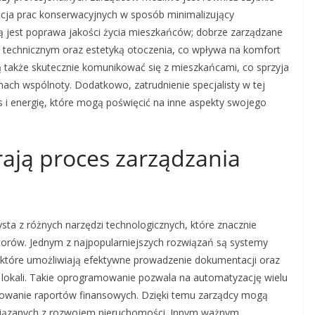
acja prac konserwacyjnych w sposób minimalizujący
ą jest poprawa jakości życia mieszkańców; dobrze zarządzane
 technicznym oraz estetyką otoczenia, co wpływa na komfort
ią także skutecznie komunikować się z mieszkańcami, co sprzyja
ach wspólnoty. Dodatkowo, zatrudnienie specjalisty w tej
s i energię, które mogą poświęcić na inne aspekty swojego
rają proces zarządzania
ta z różnych narzędzi technologicznych, które znacznie
atorów. Jednym z najpopularniejszych rozwiązań są systemy
 które umożliwiają efektywne prowadzenie dokumentacji oraz
i lokali. Takie oprogramowanie pozwala na automatyzację wielu
erowanie raportów finansowych. Dzięki temu zarządcy mogą
 związanych z rozwojem nieruchomości. Innym ważnym