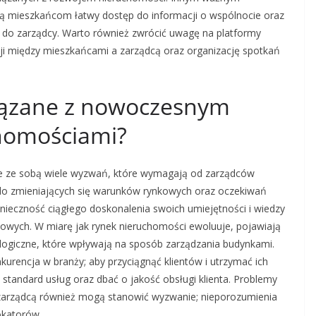
ają mieszkańcom łatwy dostęp do informacji o wspólnocie oraz
 do zarządcy. Warto również zwrócić uwagę na platformy
ji między mieszkańcami a zarządcą oraz organizację spotkań
iązane z nowoczesnym
homościami?
e ze sobą wiele wyzwań, które wymagają od zarządców
 do zmieniających się warunków rynkowych oraz oczekiwań
ieczność ciągłego doskonalenia swoich umiejętności i wiedzy
owych. W miarę jak rynek nieruchomości ewoluuje, pojawiają
logiczne, które wpływają na sposób zarządzania budynkami.
urencja w branży; aby przyciągnąć klientów i utrzymać ich
standard usług oraz dbać o jakość obsługi klienta. Problemy
zarządcą również mogą stanowić wyzwanie; nieporozumienia
okatorów.