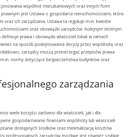
cjonowania wspólnot mieszkaniowych oraz innych form
 prawnym jest Ustawa o gospodarce nieruchomościami, która
 oraz ich zarządzania. Ustawa ta reguluje m.in. kwestie
ruchomościami oraz obowiązki zarządców. Kolejnym istotnym
definiuje prawa i obowiązki właścicieli lokali w ramach
również na sposób podejmowania decyzji przez wspólnotę oraz
 Dodatkowo, zarządcy muszą przestrzegać przepisów prawa
 m.in. normy dotyczące bezpieczeństwa budynków oraz
rofesjonalnego zarządzania
i wiele korzyści zarówno dla właścicieli, jak i dla
ywne gospodarowanie finansami wspólnoty lub właścicieli
zystanie dostępnych środków oraz minimalizację kosztów
dzy profesjonalnych zarządców możliwe jest również szybkie