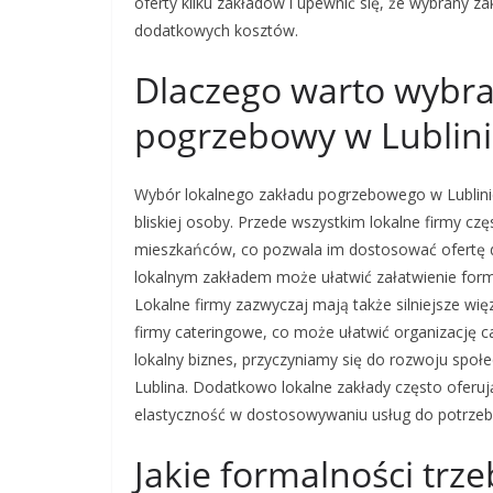
oferty kilku zakładów i upewnić się, że wybrany z
dodatkowych kosztów.
Dlaczego warto wybra
pogrzebowy w Lublin
Wybór lokalnego zakładu pogrzebowego w Lublinie 
bliskiej osoby. Przede wszystkim lokalne firmy czę
mieszkańców, co pozwala im dostosować ofertę d
lokalnym zakładem może ułatwić załatwienie form
Lokalne firmy zazwyczaj mają także silniejsze więz
firmy cateringowe, co może ułatwić organizację c
lokalny biznes, przyczyniamy się do rozwoju społ
Lublina. Dodatkowo lokalne zakłady często oferują
elastyczność w dostosowywaniu usług do potrzeb 
Jakie formalności trze