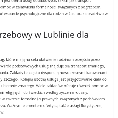
jest oferta usług dodatkowych, takich jak transport
pomoc w załatwieniu formalności związanych z pogrzebem.
 wsparcie psychologiczne dla rodzin w żalu oraz doradztwo w
rzebowy w Lublinie dla
ug, które mają na celu ułatwienie rodzinom przejścia przez
. Wśród podstawowych usług znajduje się transport zmarłego,
nania. Zakłady te często dysponują nowoczesnymi karawanami
 szczegół. Kolejną istotną usługą jest przygotowanie ciała do
 ubieranie zmarłego. Wiele zakładów oferuje również pomoc w
i religijnych lub świeckich według życzenia rodziny.
e w zakresie formalności prawnych związanych z pochówkiem
zu. Ważnym elementem oferty są także usługi florystyczne,
ów.