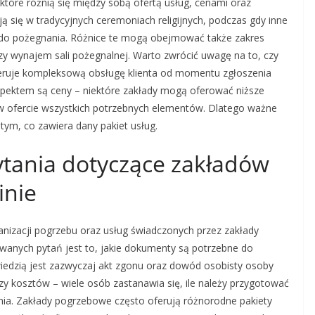
które różnią się między sobą ofertą usług, cenami oraz
ją się w tradycyjnych ceremoniach religijnych, podczas gdy inne
e do pożegnania. Różnice te mogą obejmować także zakres
czy wynajem sali pożegnalnej. Warto zwrócić uwagę na to, czy
feruje kompleksową obsługę klienta od momentu zgłoszenia
spektem są ceny – niektóre zakłady mogą oferować niższe
w ofercie wszystkich potrzebnych elementów. Dlatego ważne
 tym, co zawiera dany pakiet usług.
pytania dotyczące zakładów
inie
anizacji pogrzebu oraz usług świadczonych przez zakłady
awanych pytań jest to, jakie dokumenty są potrzebne do
iedzią jest zazwyczaj akt zgonu oraz dowód osobisty osoby
czy kosztów – wiele osób zastanawia się, ile należy przygotować
nia. Zakłady pogrzebowe często oferują różnorodne pakiety