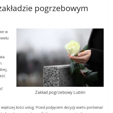
w zakładzie pogrzebowym
owe w
 wielu
ała
h.
lnej,
eść
yć
Zakład pogrzebowy Lublin
większej ilości usług. Przed podjęciem decyzji warto porównać