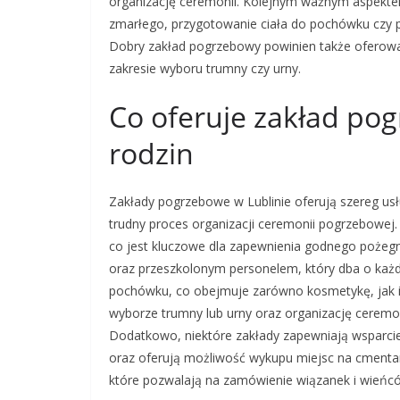
organizację ceremonii. Kolejnym ważnym aspektem 
zmarłego, przygotowanie ciała do pochówku czy 
Dobry zakład pogrzebowy powinien także oferować
zakresie wyboru trumny czy urny.
Co oferuje zakład pog
rodzin
Zakłady pogrzebowe w Lublinie oferują szereg usł
trudny proces organizacji ceremonii pogrzebowej
co jest kluczowe dla zapewnienia godnego pożeg
oraz przeszkolonym personelem, który dba o każdy
pochówku, co obejmuje zarówno kosmetykę, jak i
wyborze trumny lub urny oraz organizację ceremoni
Dodatkowo, niektóre zakłady zapewniają wsparci
oraz oferują możliwość wykupu miejsc na cmentar
które pozwalają na zamówienie wiązanek i wieńc