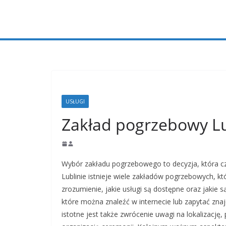
Przejdź
do
treści
USŁUGI
Zakład pogrzebowy Lu
Wybór zakładu pogrzebowego to decyzja, która czę
Lublinie istnieje wiele zakładów pogrzebowych, k
zrozumienie, jakie usługi są dostępne oraz jakie s
które można znaleźć w internecie lub zapytać z
istotne jest także zwrócenie uwagi na lokalizację