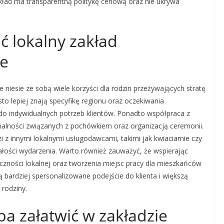
akład ma transparentną politykę cenową oraz nie ukrywa
ć lokalny zakład
ie
niesie ze sobą wiele korzyści dla rodzin przeżywających stratę
sto lepiej znają specyfikę regionu oraz oczekiwania
o indywidualnych potrzeb klientów. Ponadto współpraca z
alności związanych z pochówkiem oraz organizacją ceremonii.
i z innymi lokalnymi usługodawcami, takimi jak kwiaciarnie czy
ałości wydarzenia. Warto również zauważyć, że wspierając
eczności lokalnej oraz tworzenia miejsc pracy dla mieszkańców
 bardziej spersonalizowane podejście do klienta i większą
rodziny.
ba załatwić w zakładzie