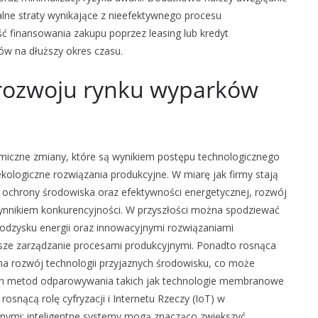
lne straty wynikające z nieefektywnego procesu
 finansowania zakupu poprzez leasing lub kredyt
w na dłuższy okres czasu.
 rozwoju rynku wyparków
iczne zmiany, które są wynikiem postępu technologicznego
ologiczne rozwiązania produkcyjne. W miarę jak firmy stają
ochrony środowiska oraz efektywności energetycznej, rozwój
ynnikiem konkurencyjności. W przyszłości można spodziewać
odzysku energii oraz innowacyjnymi rozwiązaniami
psze zarządzanie procesami produkcyjnymi. Ponadto rosnąca
a rozwój technologii przyjaznych środowisku, co może
ych metod odparowywania takich jak technologie membranowe
nącą rolę cyfryzacji i Internetu Rzeczy (IoT) w
nymi; inteligentne systemy mogą znacząco zwiększyć