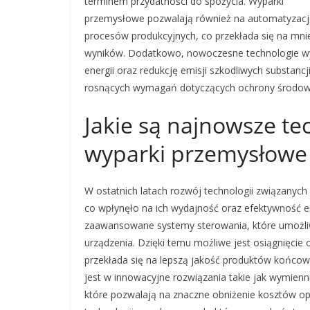
terminem przydatności do spożycia. Wyparki
przemysłowe pozwalają również na automatyzacj
procesów produkcyjnych, co przekłada się na mni
wyników. Dodatkowo, nowoczesne technologie wy
energii oraz redukcję emisji szkodliwych substancj
rosnących wymagań dotyczących ochrony środow
Jakie są najnowsze te
wyparki przemysłowe
W ostatnich latach rozwój technologii związanyc
co wpłynęło na ich wydajność oraz efektywność 
zaawansowane systemy sterowania, które umożliw
urządzenia. Dzięki temu możliwe jest osiągnięci
przekłada się na lepszą jakość produktów końc
jest w innowacyjne rozwiązania takie jak wymienni
które pozwalają na znaczne obniżenie kosztów o