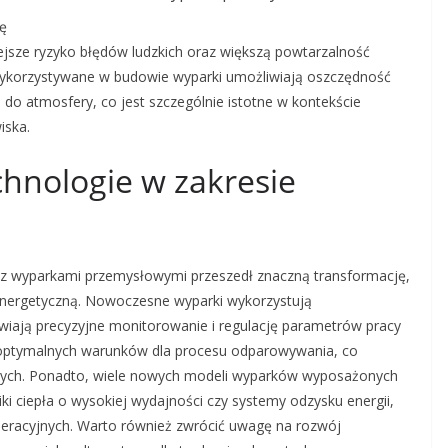
ę
ejsze ryzyko błędów ludzkich oraz większą powtarzalność
korzystywane w budowie wyparki umożliwiają oszczędność
i do atmosfery, co jest szczególnie istotne w kontekście
iska.
chnologie w zakresie
h z wyparkami przemysłowymi przeszedł znaczną transformację,
energetyczną. Nowoczesne wyparki wykorzystują
iają precyzyjne monitorowanie i regulację parametrów pracy
e optymalnych warunków dla procesu odparowywania, co
owych. Ponadto, wiele nowych modeli wyparków wyposażonych
ki ciepła o wysokiej wydajności czy systemy odzysku energii,
peracyjnych. Warto również zwrócić uwagę na rozwój