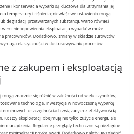
czenie i konserwacja wyparki są kluczowe dla utrzymania jej
la temperatury i ciśnienia; niewłaściwe ustawienia mogą
ub degradacji przetwarzanych substancji. Warto również
ństwem; nieodpowiednia eksploatacja wyparków może
owia pracowników. Dodatkowo, zmiany w składzie surowców
o wymaga elastyczności w dostosowywaniu procesów
ane z zakupem i eksploatacją
j
j mogą znacznie się różnić w zależności od wielu czynników,
zastosowane technologie. Inwestycja w nowoczesną wyparkę
oterminowych oszczędnościach związanych z efektywnością
 Koszty eksploatacji obejmują nie tylko zużycie energii, ale
niem urządzenia. Regularne przeglądy techniczne są niezbędne
oraz minimalizacji ryzyka awarii. Dodatkowo należy uwzględnić