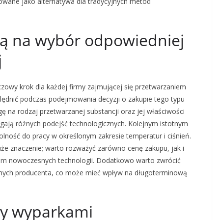
wane jako alternatywa dla tradycyjnych metod
ają na wybór odpowiedniej
j
zowy krok dla każdej firmy zajmującej się przetwarzaniem
zględnić podczas podejmowania decyzji o zakupie tego typu
ę na rodzaj przetwarzanej substancji oraz jej właściwości
gają różnych podejść technologicznych. Kolejnym istotnym
lność do pracy w określonym zakresie temperatur i ciśnień.
uże znaczenie; warto rozważyć zarówno cenę zakupu, jak i
em nowoczesnych technologii. Dodatkowo warto zwrócić
nnych producenta, co może mieć wpływ na długoterminową
dzy wyparkami