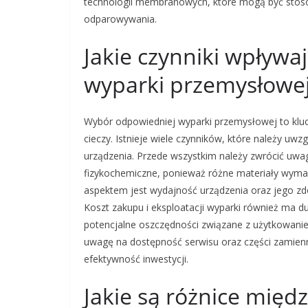
technologii membranowych, które mogą być stoso
odparowywania.
Jakie czynniki wpływ
wyparki przemysłowe
Wybór odpowiedniej wyparki przemysłowej to kluc
cieczy. Istnieje wiele czynników, które należy uw
urządzenia. Przede wszystkim należy zwrócić uwag
fizykochemiczne, ponieważ różne materiały wyma
aspektem jest wydajność urządzenia oraz jego zdo
Koszt zakupu i eksploatacji wyparki również ma d
potencjalne oszczędności związane z użytkowani
uwagę na dostępność serwisu oraz części zamie
efektywność inwestycji.
Jakie są różnice mię