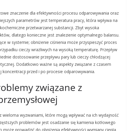
zowe znaczenie dla efektywności procesu odparowywania oraz
iejszych parametrów jest temperatura pracy, która wpływa na
kochemiczne przetwarzanej substancji. Zbyt wysoka
tów, dlatego konieczne jest znalezienie optymalnego balansu.
jące w systemie; obniżenie ciśnienia może przyspieszyć proces
przypadku cieczy wrażliwych na wysoką temperaturę. Przepływ
dnie dostosowanie przepływu pary lub cieczy chłodzącej
getycznej. Dodatkowo ważne są aspekty związane z czasem
j koncentracji przed i po procesie odparowywania.
problemy związane z
 przemysłowej
 z wieloma wyzwaniami, które mogą wpływać na ich wydajność
zęstszych problemów jest osadzanie się kamienia kotłowego
co może prowadzić do obniżenia efektywności wymiany ciepła