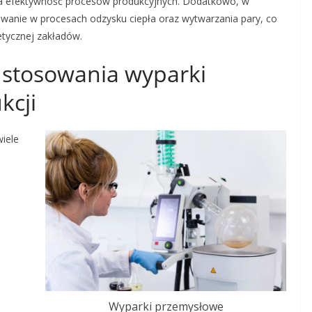
za efektywność procesów produkcyjnych. Dodatkowo, w
wanie w procesach odzysku ciepła oraz wytwarzania pary, co
etycznej zakładów.
y stosowania wyparki
kcji
iele
Wyparki przemysłowe