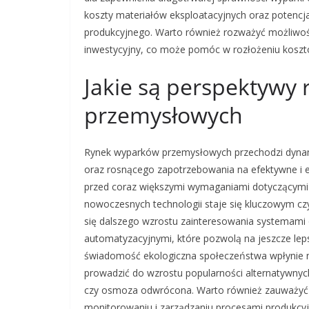
koszty materiałów eksploatacyjnych oraz potencja
produkcyjnego. Warto również rozważyć możliwość
inwestycyjny, co może pomóc w rozłożeniu kosztó
Jakie są perspektywy
przemysłowych
Rynek wyparków przemysłowych przechodzi dynam
oraz rosnącego zapotrzebowania na efektywne i ek
przed coraz większymi wymaganiami dotyczącymi 
nowoczesnych technologii staje się kluczowym cz
się dalszego wzrostu zainteresowania systemami 
automatyzacyjnymi, które pozwolą na jeszcze le
świadomość ekologiczna społeczeństwa wpłynie n
prowadzić do wzrostu popularności alternatywn
czy osmoza odwrócona. Warto również zauważyć ros
monitorowaniu i zarządzaniu procesami produkcyj