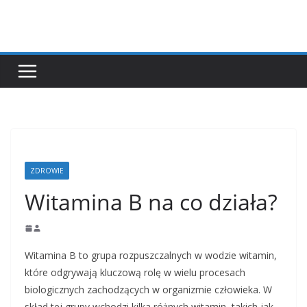
Przejdź
do
treści
ZDROWIE
Witamina B na co działa?
Witamina B to grupa rozpuszczalnych w wodzie witamin,
które odgrywają kluczową rolę w wielu procesach
biologicznych zachodzących w organizmie człowieka. W
skład tej grupy wchodzi kilka różnych witamin, takich jak