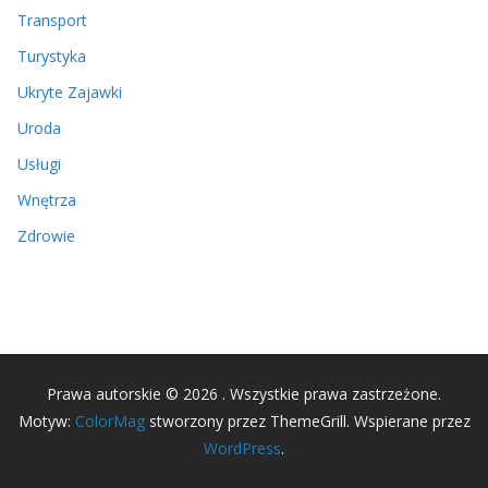
Transport
Turystyka
Ukryte Zajawki
Uroda
Usługi
Wnętrza
Zdrowie
Prawa autorskie © 2026
. Wszystkie prawa zastrzeżone.
Motyw:
ColorMag
stworzony przez ThemeGrill. Wspierane przez
WordPress
.