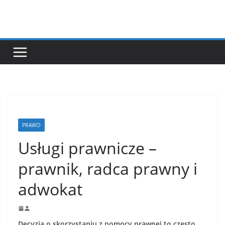
Przejdź
do
treści
PRAWO
Usługi prawnicze –
prawnik, radca prawny i
adwokat
Decyzja o skorzystaniu z pomocy prawnej to często