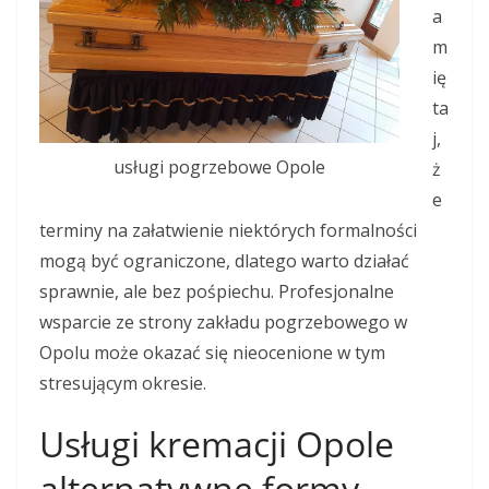
a
m
ię
ta
j,
usługi pogrzebowe Opole
ż
e
terminy na załatwienie niektórych formalności
mogą być ograniczone, dlatego warto działać
sprawnie, ale bez pośpiechu. Profesjonalne
wsparcie ze strony zakładu pogrzebowego w
Opolu może okazać się nieocenione w tym
stresującym okresie.
Usługi kremacji Opole
alternatywne formy