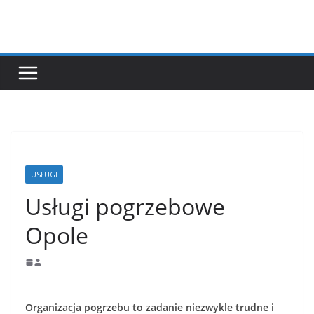
Przejdź
do
treści
USŁUGI
Usługi pogrzebowe
Opole
Organizacja pogrzebu to zadanie niezwykle trudne i