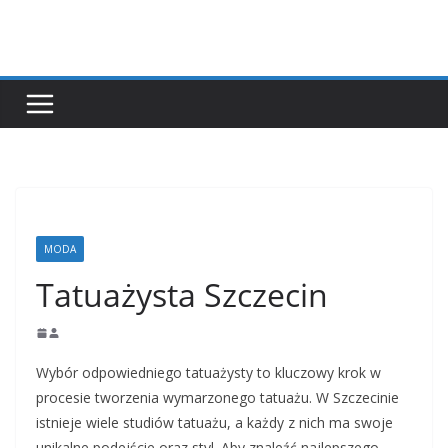
Przejdź
do
treści
MODA
Tatuażysta Szczecin
Wybór odpowiedniego tatuażysty to kluczowy krok w
procesie tworzenia wymarzonego tatuażu. W Szczecinie
istnieje wiele studiów tatuażu, a każdy z nich ma swoje
unikalne podejście oraz styl. Aby znaleźć najlepszego