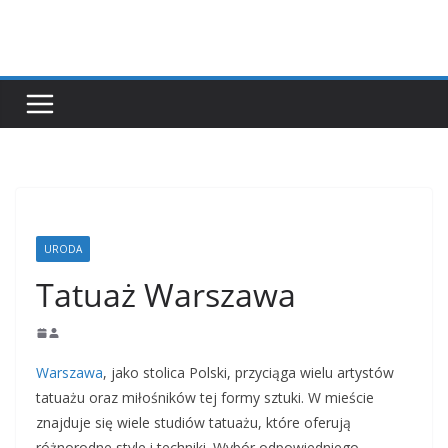
Przejdź
do
treści
URODA
Tatuaż Warszawa
Warszawa
, jako stolica Polski, przyciąga wielu artystów
tatuażu oraz miłośników tej formy sztuki. W mieście
znajduje się wiele studiów tatuażu, które oferują
różnorodne style i techniki. Wybór odpowiedniego