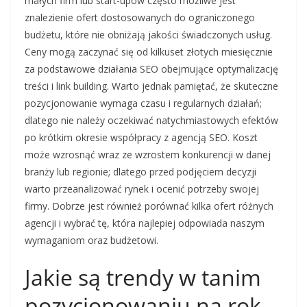
małych firm lub start-upów często możliwe jest
znalezienie ofert dostosowanych do ograniczonego
budżetu, które nie obniżają jakości świadczonych usług.
Ceny mogą zaczynać się od kilkuset złotych miesięcznie
za podstawowe działania SEO obejmujące optymalizację
treści i link building. Warto jednak pamiętać, że skuteczne
pozycjonowanie wymaga czasu i regularnych działań;
dlatego nie należy oczekiwać natychmiastowych efektów
po krótkim okresie współpracy z agencją SEO. Koszt
może wzrosnąć wraz ze wzrostem konkurencji w danej
branży lub regionie; dlatego przed podjęciem decyzji
warto przeanalizować rynek i ocenić potrzeby swojej
firmy. Dobrze jest również porównać kilka ofert różnych
agencji i wybrać tę, która najlepiej odpowiada naszym
wymaganiom oraz budżetowi.
Jakie są trendy w tanim
pozycjonowaniu na rok