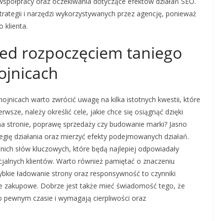
współpracy oraz oczekiwania dotyczące efektów działań SEO.
trategii i narzędzi wykorzystywanych przez agencję, ponieważ
 klienta.
zed rozpoczęciem taniego
ojnicach
nicach warto zwrócić uwagę na kilka istotnych kwestii, które
sze, należy określić cele, jakie chce się osiągnąć dzięki
na stronie, poprawę sprzedaży czy budowanie marki? Jasno
gię działania oraz mierzyć efekty podejmowanych działań.
ch słów kluczowych, które będą najlepiej odpowiadały
ncjalnych klientów. Warto również pamiętać o znaczeniu
zybkie ładowanie strony oraz responsywność to czynniki
je zakupowe. Dobrze jest także mieć świadomość tego, że
 pewnym czasie i wymagają cierpliwości oraz