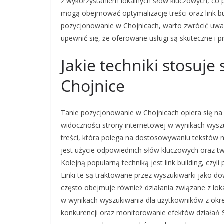
z wykorzystaniem lokalnych słów kluczowych, co p
mogą obejmować optymalizację treści oraz link bu
pozycjonowanie w Chojnicach, warto zwrócić uwagę
upewnić się, że oferowane usługi są skuteczne i p
Jakie techniki stosuj
Chojnice
Tanie pozycjonowanie w Chojnicach opiera się na 
widoczności strony internetowej w wynikach wyszu
treści, która polega na dostosowywaniu tekstów 
jest użycie odpowiednich słów kluczowych oraz tw
Kolejną popularną techniką jest link building, czy
Linki te są traktowane przez wyszukiwarki jako d
często obejmuje również działania związane z lok
w wynikach wyszukiwania dla użytkowników z okr
konkurencji oraz monitorowanie efektów działań 