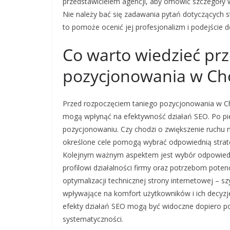
przedstawicielem agencji, aby omówić szczegóły 
Nie należy bać się zadawania pytań dotyczących s
to pomoże ocenić jej profesjonalizm i podejście do
Co warto wiedzieć pr
pozycjonowania w Ch
Przed rozpoczęciem taniego pozycjonowania w Choj
mogą wpłynąć na efektywność działań SEO. Po pierw
pozycjonowaniu. Czy chodzi o zwiększenie ruchu 
określone cele pomogą wybrać odpowiednią strate
Kolejnym ważnym aspektem jest wybór odpowiedni
profilowi działalności firmy oraz potrzebom pote
optymalizacji technicznej strony internetowej – s
wpływające na komfort użytkowników i ich decyz
efekty działań SEO mogą być widoczne dopiero po
systematyczności.