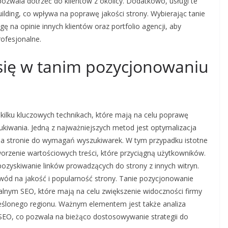
ozwala dotrzeć do klientów z okolicy. Dodatkowo, usługi te
ilding, co wpływa na poprawę jakości strony. Wybierając tanie
 na opinie innych klientów oraz portfolio agencji, aby
rofesjonalne.
e się w tanim pozycjonowaniu
kilku kluczowych technikach, które mają na celu poprawę
kiwania. Jedną z najważniejszych metod jest optymalizacja
na stronie do wymagań wyszukiwarek. W tym przypadku istotne
orzenie wartościowych treści, które przyciągną użytkowników.
li pozyskiwanie linków prowadzących do strony z innych witryn.
owód na jakość i popularność strony. Tanie pozycjonowanie
alnym SEO, które mają na celu zwiększenie widoczności firmy
eślonego regionu. Ważnym elementem jest także analiza
SEO, co pozwala na bieżąco dostosowywanie strategii do