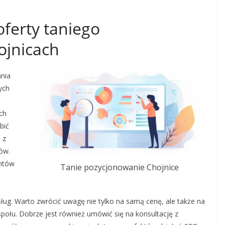
oferty taniego
ojnicach
ania
ych
ch
bić
 z
ów.
entów
Tanie pozycjonowanie Chojnice
ug. Warto zwrócić uwagę nie tylko na samą cenę, ale także na
połu. Dobrze jest również umówić się na konsultację z