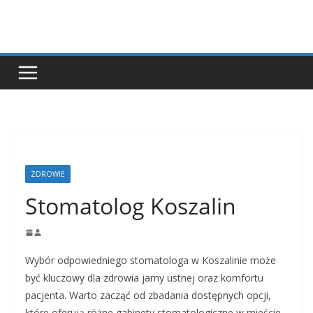
Przejdź
do
treści
ZDROWIE
Stomatolog Koszalin
Wybór odpowiedniego stomatologa w Koszalinie może
być kluczowy dla zdrowia jamy ustnej oraz komfortu
pacjenta. Warto zacząć od zbadania dostępnych opcji,
które oferują różne gabinety stomatologiczne w mieście.