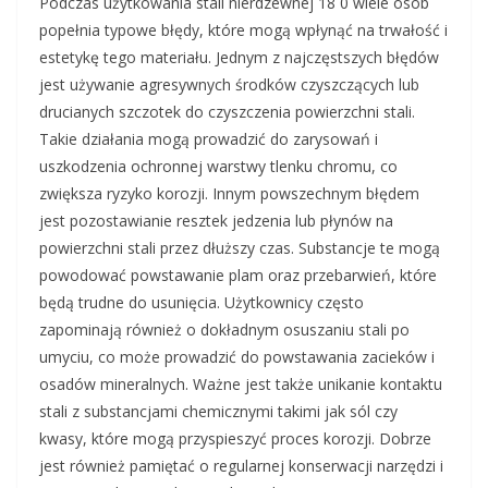
Podczas użytkowania stali nierdzewnej 18 0 wiele osób
popełnia typowe błędy, które mogą wpłynąć na trwałość i
estetykę tego materiału. Jednym z najczęstszych błędów
jest używanie agresywnych środków czyszczących lub
drucianych szczotek do czyszczenia powierzchni stali.
Takie działania mogą prowadzić do zarysowań i
uszkodzenia ochronnej warstwy tlenku chromu, co
zwiększa ryzyko korozji. Innym powszechnym błędem
jest pozostawianie resztek jedzenia lub płynów na
powierzchni stali przez dłuższy czas. Substancje te mogą
powodować powstawanie plam oraz przebarwień, które
będą trudne do usunięcia. Użytkownicy często
zapominają również o dokładnym osuszaniu stali po
umyciu, co może prowadzić do powstawania zacieków i
osadów mineralnych. Ważne jest także unikanie kontaktu
stali z substancjami chemicznymi takimi jak sól czy
kwasy, które mogą przyspieszyć proces korozji. Dobrze
jest również pamiętać o regularnej konserwacji narzędzi i