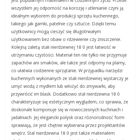
jest popularnym materiałem w codziennym życiu. Przede
wszystkim jej odporność na korozję i utlenianie czyni ją
idealnym wyborem do produkcji sprzętu kuchennego,
takiego jak garnki, patelnie czy sztućce. Dzięki temu
użytkownicy mogą cieszyć się długotrwałym
użytkowaniem bez obaw o rdzewienie czy zniszczenie.
Kolejną zaletą stali nierdzewnej 18 0 jest łatwość w
utrzymaniu czystości. Materiał ten nie tylko nie przyjmuje
zapachów ani smaków, ale także jest odporny na plamy,
co ułatwia codzienne sprzątanie. W przypadku narzędzi
kuchennych wykonanych ze stali nierdzewnej wystarczy je
umyć wodą z mydłem lub włożyć do zmywarki, aby
przywrócić im blask. Dodatkowo stal nierdzewna 18 0
charakteryzuje się estetycznym wyglądem, co sprawia, że
doskonale komponuje się w nowoczesnych kuchniach i
jadalniach. Jej elegancki połysk oraz różnorodność form
sprawiają, że jest chętnie wybierana przez projektantów
wnętrz. Stal nierdzewna 18 0 jest także materiałem