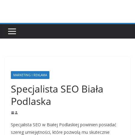
Przejdź
do
treści
MARKETING I REKLAMA
Specjalista SEO Biała
Podlaska
Specjalista SEO w Białej Podlaskiej powinien posiadać
szereg umiejętności, które pozwolą mu skutecznie