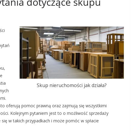
pytania dotyczące skupu
ści
pytań
ku,
ie
tia
Skup nieruchomości jak działa?
anych
mi.
sto oferują pomoc prawną oraz zajmują się wszystkimi
ści. Kolejnym pytaniem jest to o możliwość sprzedaży
je się w takich przypadkach i może pomóc w spłacie