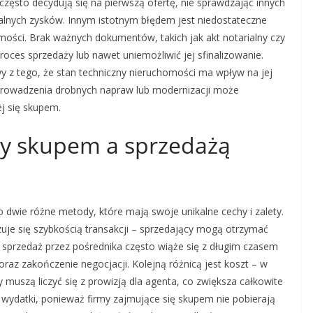
często decydują się na pierwszą ofertę, nie sprawdzając innych
alnych zysków. Innym istotnym błędem jest niedostateczne
ości. Brak ważnych dokumentów, takich jak akt notarialny czy
oces sprzedaży lub nawet uniemożliwić jej sfinalizowanie.
y z tego, że stan techniczny nieruchomości ma wpływ na jej
prowadzenia drobnych napraw lub modernizacji może
ej się skupem.
dzy skupem a sprzedażą
o dwie różne metody, które mają swoje unikalne cechy i zalety.
uje się szybkością transakcji – sprzedający mogą otrzymać
 sprzedaż przez pośrednika często wiąże się z długim czasem
raz zakończenie negocjacji. Kolejną różnicą jest koszt – w
muszą liczyć się z prowizją dla agenta, co zwiększa całkowite
e wydatki, ponieważ firmy zajmujące się skupem nie pobierają