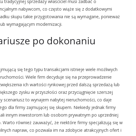
 tradycyjnej sprzedaży właściciel musi zadbać o
encjalnym nabywcom, co często wiąże się z dodatkowymi
padku skupu takie przygotowania nie są wymagane, ponieważ
lub wymagającym modernizacji.
nariusze po dokonaniu
mującą się tego typu transakcjami istnieje wiele możliwych
eruchomości. Wiele firm decyduje się na przeprowadzenie
zwiększenia ich wartości rynkowej przed dalszą sprzedażą lub
ększego zysku w przyszłości oraz przyciągnięcie szerszej
y scenariusz to wynajem nabytej nieruchomości, co daje
 dla firmy zajmującej się skupem. Niekiedy jednak firmy
okali innym inwestorom lub osobom prywatnym po uprzedniej
 Warto również zauważyć, że niektóre firmy specjalizują się w
nych napraw, co pozwala im na zdobycie atrakcyjnych ofert i