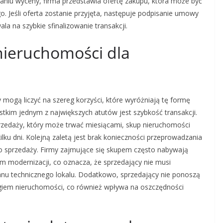
aniu wyceny, firma przedstawia ofertę zakupu, która może być
 Jeśli oferta zostanie przyjęta, następuje podpisanie umowy
la na szybkie sfinalizowanie transakcji.
 nieruchomości dla
 mogą liczyć na szereg korzyści, które wyróżniają tę formę
stkim jednym z największych atutów jest szybkość transakcji.
zedaży, który może trwać miesiącami, skup nieruchomości
lku dni. Kolejną zaletą jest brak konieczności przeprowadzania
 sprzedaży. Firmy zajmujące się skupem często nabywają
 modernizacji, co oznacza, że sprzedający nie musi
u technicznego lokalu. Dodatkowo, sprzedający nie ponoszą
giem nieruchomości, co również wpływa na oszczędności