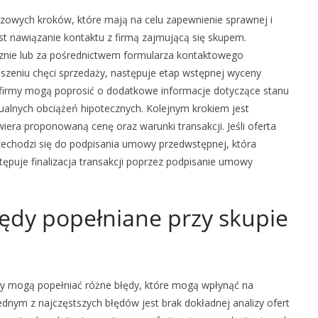
uczowych kroków, które mają na celu zapewnienie sprawnej i
st nawiązanie kontaktu z firmą zajmującą się skupem.
icznie lub za pośrednictwem formularza kontaktowego
oszeniu chęci sprzedaży, następuje etap wstępnej wyceny
firmy mogą poprosić o dodatkowe informacje dotyczące stanu
tualnych obciążeń hipotecznych. Kolejnym krokiem jest
iera proponowaną cenę oraz warunki transakcji. Jeśli oferta
zechodzi się do podpisania umowy przedwstępnej, która
tępuje finalizacja transakcji poprzez podpisanie umowy
.
błędy popełniane przy skupie
y mogą popełniać różne błędy, które mogą wpłynąć na
 Jednym z najczęstszych błędów jest brak dokładnej analizy ofert