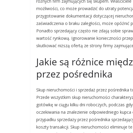
różnych firm zajmujących się skupem. Właściciele 
możliwości, co może prowadzić do utraty potencj
przygotowanie dokumentacji dotyczącej nieruchom
zaświadczenia o braku zaległości, może opóźnić pr
Ponadto sprzedający często nie zdają sobie spraw
wartość rynkową. Ignorowanie konieczności prze
skutkować niższą ofertą ze strony firmy zajmując
Jakie są różnice mię
przez pośrednika
Skup nieruchomości i sprzedaż przez pośrednika t
Przede wszystkim skup nieruchomości charakteryz
gotówkę w ciągu kilku dni roboczych, podczas gdy
oczekiwania na znalezienie odpowiedniego kupca o
przypadku sprzedaży przez pośrednika sprzedający 
koszty transakcji. Skup nieruchomości eliminuje t