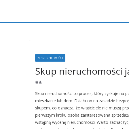
Przejdź
do
treści
NIERUCHOMOŚCI
Skup nieruchomości ja
Skup nieruchomości to proces, który zyskuje na 
mieszkanie lub dom. Działa on na zasadzie bezpo
skupem, co oznacza, że właściciele nie muszą pr
pierwszym kroku osoba zainteresowana sprzedażą 
wstępną wycenę nieruchomości. Warto zaznaczyć, ż