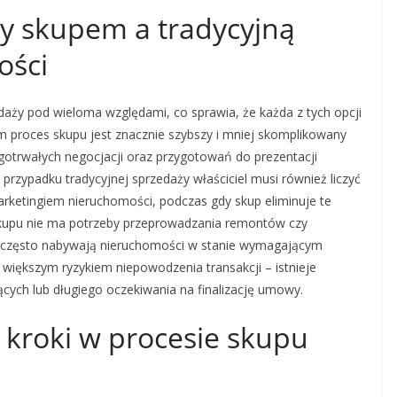
zy skupem a tradycyjną
ości
edaży pod wieloma względami, co sprawia, że każda z tych opcji
im proces skupu jest znacznie szybszy i mniej skomplikowany
gotrwałych negocjacji oraz przygotowań do prezentacji
zypadku tradycyjnej sprzedaży właściciel musi również liczyć
arketingiem nieruchomości, podczas gdy skup eliminuje te
u skupu nie ma potrzeby przeprowadzania remontów czy
em często nabywają nieruchomości w stanie wymagającym
 większym ryzykiem niepowodzenia transakcji – istnieje
cych lub długiego oczekiwania na finalizację umowy.
e kroki w procesie skupu