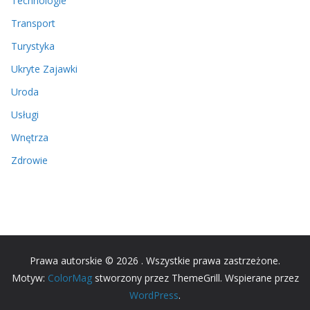
Technologie
Transport
Turystyka
Ukryte Zajawki
Uroda
Usługi
Wnętrza
Zdrowie
Prawa autorskie © 2026
. Wszystkie prawa zastrzeżone.
Motyw:
ColorMag
stworzony przez ThemeGrill. Wspierane przez
WordPress
.