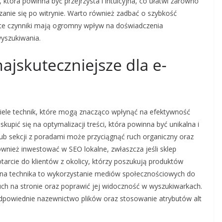
 która powinna być przejrzysta i intuicyjna, co ułatwi zarówno
anie się po witrynie. Warto również zadbać o szybkość
te czynniki mają ogromny wpływ na doświadczenia
yszukiwania.
najskuteczniejsze dla e-
wiele technik, które mogą znacząco wpłynąć na efektywność
upić się na optymalizacji treści, która powinna być unikalna i
ub sekcji z poradami może przyciągnąć ruch organiczny oraz
wnież inwestować w SEO lokalne, zwłaszcza jeśli sklep
tarcie do klientów z okolicy, którzy poszukują produktów
zna technika to wykorzystanie mediów społecznościowych do
uch na stronie oraz poprawić jej widoczność w wyszukiwarkach.
dpowiednie nazewnictwo plików oraz stosowanie atrybutów alt