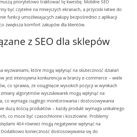
 muszą priorytetowo traktować tę kwestię. Mobilne SEO
nny być czytelne na mniejszych ekranach, a przyciski łatwe do
ie funkcji umożliwiających zakupy bezpośrednio z aplikacji
 co zwiększa komfort zakupów dla klientów.
iązane z SEO dla sklepów
oma wyzwaniami, które mogą wpłynąć na skuteczność działań
w jest intensywna konkurencja w branży e-commerce – wiele
ów, co sprawia, że osiągnięcie wysokich pozycji w wynikach
dto zmiany algorytmów wyszukiwarek mogą wpłynąć na
ia, co wymaga ciągłego monitorowania i dostosowywania
nie dużą ilością produktów – każdy produkt wymaga unikalnego
wych, co może być czasochłonne i kosztowne. Problemy
 błędami 404 również mogą negatywnie wpłynąć na
. Dodatkowo konieczność dostosowywania się do