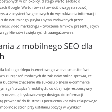
dostępnych w ich okolicy, dlatego warto zadbać o
apach Google. Warto również zwrócić uwagę na rozwój
ysta z asystentów głosowych do wyszukiwania informacji i
ci do naturalnego języka i pytań zadawanych przez
rność video marketingu – tworzenie filmików prezentujących
uwagę klientów i zwiększyć ich zaangażowanie.
stania z mobilnego SEO dla
ch
 dla każdego sklepu internetowego w erze smartfonów i
cych z urządzeń mobilnych do zakupów online sprawia, że
ma kluczowe znaczenie dla sukcesu biznesu e-commerce.
wymagań urządzeń mobilnych, co obejmuje responsywny
cy oczekują błyskawicznego dostępu do informacji i
ą prowadzić do frustracji i porzucenia koszyka zakupowego.
obilność stron przy ustalaniu pozycji w wynikach