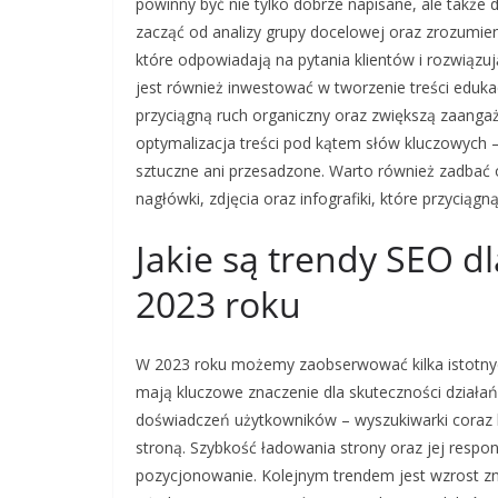
powinny być nie tylko dobrze napisane, ale takż
zacząć od analizy grupy docelowej oraz zrozumie
które odpowiadają na pytania klientów i rozwiąz
jest również inwestować w tworzenie treści edukac
przyciągną ruch organiczny oraz zwiększą zaang
optymalizacja treści pod kątem słów kluczowych – 
sztuczne ani przesadzone. Warto również zadbać o
nagłówki, zdjęcia oraz infografiki, które przyciąg
Jakie są trendy SEO d
2023 roku
W 2023 roku możemy zaobserwować kilka istotnyc
mają kluczowe znaczenie dla skuteczności działa
doświadczeń użytkowników – wyszukiwarki coraz ba
stroną. Szybkość ładowania strony oraz jej resp
pozycjonowanie. Kolejnym trendem jest wzrost zn