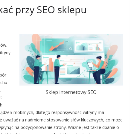
ikać przy SEO sklepu
dów,
tryny
ybór
uchu
,
Sklep internetowy SEO
st
ch
rządzeń mobilnych, dlatego responsywność witryny ma
nież uważać na nadmierne stosowanie słów kluczowych, co może
wpłynąć na pozycjonowanie strony. Ważne jest także dbanie o