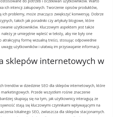
e dostosowane do potrzeb i oczekiwań użytkowników. Warto
nia ich intencji zakupowych. Tworzenie opisów produktów,
ują ich problemy, może znacząco zwiększyć konwersję. Dobrze
yjnych, takich jak poradniki czy artykuły blogowe, które
ażowanie użytkowników. Kluczowym aspektem jest także
należy je umiejętnie wpleść w teksty, aby nie były one
 atrakcyjną formę wizualną treści, stosując odpowiednie
ną uwagę użytkowników i ułatwią im przyswajanie informacji.
la sklepów internetowych w
h trendów w dziedzinie SEO dla sklepów internetowych, które
ń marketingowych. Przede wszystkim rośnie znaczenie
rdziej skupiają się na tym, jak użytkownicy interagują ze
onsywność stają się kluczowymi czynnikami wpływającymi na
aczenia lokalnego SEO, zwłaszcza dla sklepów stacjonarnych.