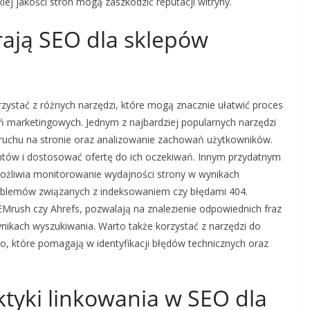
kiej jakości stron mogą zaszkodzić reputacji witryny.
rają SEO dla sklepów
zystać z różnych narzędzi, które mogą znacznie ułatwić proces
ń marketingowych. Jednym z najbardziej popularnych narzędzi
e ruchu na stronie oraz analizowanie zachowań użytkowników.
entów i dostosować ofertę do ich oczekiwań. Innym przydatnym
ożliwia monitorowanie wydajności strony w wynikach
roblemów związanych z indeksowaniem czy błędami 404.
SEMrush czy Ahrefs, pozwalają na znalezienie odpowiednich fraz
wynikach wyszukiwania. Warto także korzystać z narzędzi do
o, które pomagają w identyfikacji błędów technicznych oraz
aktyki linkowania w SEO dla