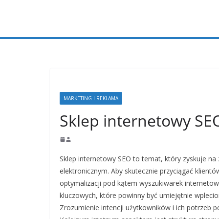
Przejdź
do
treści
MARKETING I REKLAMA
Sklep internetowy SE
Sklep internetowy SEO to temat, który zyskuje na
elektronicznym. Aby skutecznie przyciągać klientó
optymalizacji pod kątem wyszukiwarek interneto
kluczowych, które powinny być umiejętnie wplecion
Zrozumienie intencji użytkowników i ich potrzeb 