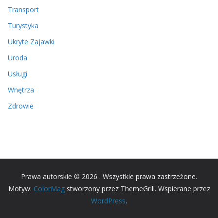
Transport
Turystyka
Ukryte Zajawki
Uroda
Usługi
Wnętrza
Zdrowie
Prawa autorskie © 2026
. Wszystkie prawa zastrzeżone.
Motyw:
ColorMag
stworzony przez ThemeGrill. Wspierane przez
WordPress
.