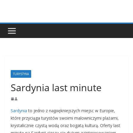
Przejdź
do
treści
TURYSTYKA
Sardynia last minute
Sardynia
to jedno z najpiękniejszych miejsc w Europie,
które przyciąga turystów swoimi malowniczymi plażami,
krystalicznie czystą wodą oraz bogatą kulturą. Oferty last
minute na Sardynii cieszą się dużym zainteresowaniem,