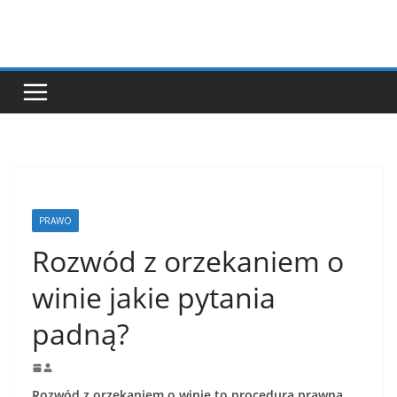
Przejdź
do
treści
PRAWO
Rozwód z orzekaniem o
winie jakie pytania
padną?
Rozwód z orzekaniem o winie to procedura prawna,