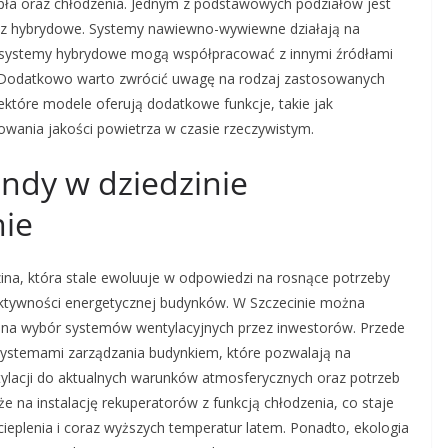
pła oraz chłodzenia. Jednym z podstawowych podziałów jest
z hybrydowe. Systemy nawiewno-wywiewne działają na
y systemy hybrydowe mogą współpracować z innymi źródłami
e. Dodatkowo warto zwrócić uwagę na rodzaj zastosowanych
Niektóre modele oferują dodatkowe funkcje, takie jak
wania jakości powietrza w czasie rzeczywistym.
endy w dziedzinie
nie
zina, która stale ewoluuje w odpowiedzi na rosnące potrzeby
fektywności energetycznej budynków. W Szczecinie można
ą na wybór systemów wentylacyjnych przez inwestorów. Przede
 systemami zarządzania budynkiem, które pozwalają na
acji do aktualnych warunków atmosferycznych oraz potrzeb
e na instalację rekuperatorów z funkcją chłodzenia, co staje
cieplenia i coraz wyższych temperatur latem. Ponadto, ekologia