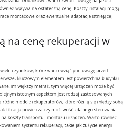
ozwiązania. Dodatkowo, warto zwrócić uwagę na jakość
również wpływa na ostateczną cenę. Koszty instalacji mogą
prace montażowe oraz ewentualne adaptacje istniejącej
ją na cenę rekuperacji w
d wielu czynników, które warto wziąć pod uwagę przed
 pierwsze, kluczowym elementem jest powierzchnia budynku
wane. Im większy metraż, tym więcej urządzeń może być
Kolejnym istotnym aspektem jest rodzaj zastosowanych
ą różne modele rekuperatorów, które różnią się między sobą
ak filtracja powietrza czy możliwość zdalnego sterowania.
na koszty transportu i montażu urządzeń. Warto również
owaniem systemu rekuperacji, takie jak zużycie energii