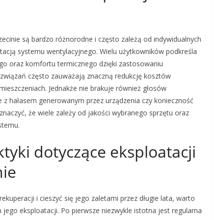
ecinie są bardzo różnorodne i często zależą od indywidualnych
atacją systemu wentylacyjnego. Wielu użytkowników podkreśla
go oraz komfortu termicznego dzięki zastosowaniu
rozwiązań często zauważają znaczną redukcję kosztów
mieszczeniach. Jednakże nie brakuje również głosów
ne z hałasem generowanym przez urządzenia czy konieczność
aznaczyć, że wiele zależy od jakości wybranego sprzętu oraz
ystemu.
ktyki dotyczące eksploatacji
nie
uperacji i cieszyć się jego zaletami przez długie lata, warto
 jego eksploatacji. Po pierwsze niezwykle istotna jest regularna