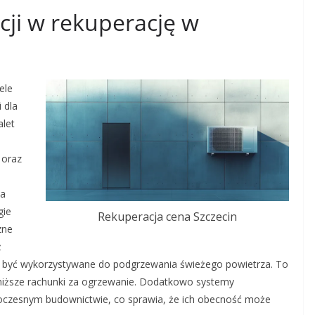
ycji w rekuperację w
ele
 dla
alet
 oraz
ma
gie
Rekuperacja cena Szczecin
zne
ż
 być wykorzystywane do podgrzewania świeżego powietrza. To
 i niższe rachunki za ogrzewanie. Dodatkowo systemy
woczesnym budownictwie, co sprawia, że ich obecność może