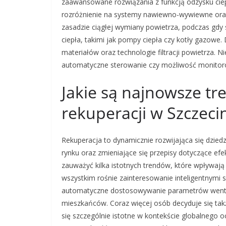
zaawansowane rozwiązania z funkcją odzysku cie
rozróżnienie na systemy nawiewno-wywiewne ora
zasadzie ciągłej wymiany powietrza, podczas gd
ciepła, takimi jak pompy ciepła czy kotły gazow
materiałów oraz technologie filtracji powietrza. 
automatyczne sterowanie czy możliwość monitoro
Jakie są najnowsze tr
rekuperacji w Szczeci
Rekuperacja to dynamicznie rozwijająca się dzied
rynku oraz zmieniające się przepisy dotyczące e
zauważyć kilka istotnych trendów, które wpływaj
wszystkim rośnie zainteresowanie inteligentnymi
automatyczne dostosowywanie parametrów wentyl
mieszkańców. Coraz więcej osób decyduje się takż
się szczególnie istotne w kontekście globalnego o