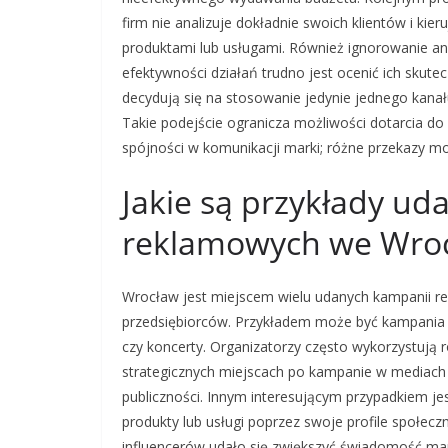
firm nie analizuje dokładnie swoich klientów i ki
produktami lub usługami. Również ignorowanie an
efektywności działań trudno jest ocenić ich skut
decydują się na stosowanie jedynie jednego kana
Takie podejście ogranicza możliwości dotarcia do
spójności w komunikacji marki; różne przekazy mo
Jakie są przykłady u
reklamowych we Wro
Wrocław jest miejscem wielu udanych kampanii re
przedsiębiorców. Przykładem może być kampania pr
czy koncerty. Organizatorzy często wykorzystują
strategicznych miejscach po kampanie w mediach 
publiczności. Innym interesującym przypadkiem jes
produkty lub usługi poprzez swoje profile społe
influencerów udało się zwiększyć świadomość ma