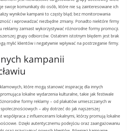
eruje swoje komunikaty do osób, które nie są zainteresowane ich
alizy wyników kampanii to częsty błąd; bez monitorowania
eczność i wprowadzać niezbędne zmiany. Ponadto niektóre firmy
łu reklamy zamiast wykorzystywać różnorodne formy promocji.
 szerszej grupy odbiorców. Ostatnim istotnym błędem jest brak
gą mylić klientów i negatywnie wpływać na postrzeganie firmy.
danych kampanii
cławiu
klamowych, które mogą stanowić inspirację dla innych
omująca lokalne wydarzenia kulturalne, takie jak festiwale
 różnorodne formy reklamy – od plakatów umieszczanych w
społecznościowych – aby dotrzeć do jak najszerszej
t współpraca z influencerami lokalnymi, którzy promują lokalne
cznościowe. Dzięki autentycznemu podejściu oraz zaangażowaniu
rki oraz przyciągnąć nowych klientów. Również kampanie