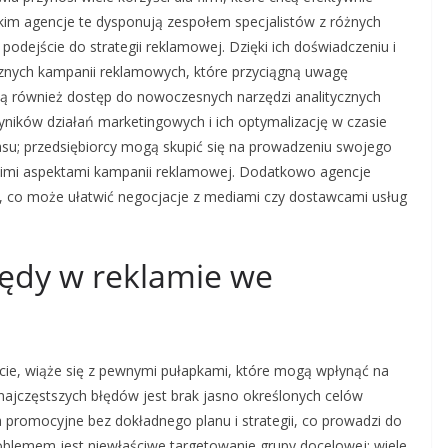
kim agencje te dysponują zespołem specjalistów z różnych
odejście do strategii reklamowej. Dzięki ich doświadczeniu i
cznych kampanii reklamowych, które przyciągną uwagę
ją również dostęp do nowoczesnych narzędzi analitycznych
ników działań marketingowych i ich optymalizację w czasie
asu; przedsiębiorcy mogą skupić się na prowadzeniu swojego
tkimi aspektami kampanii reklamowej. Dodatkowo agencje
, co może ułatwić negocjacje z mediami czy dostawcami usług
błędy w reklamie we
ie, wiąże się z pewnymi pułapkami, które mogą wpłynąć na
ajczęstszych błędów jest brak jasno określonych celów
 promocyjne bez dokładnego planu i strategii, co prowadzi do
blemem jest niewłaściwe targetowanie grupy docelowej; wiele