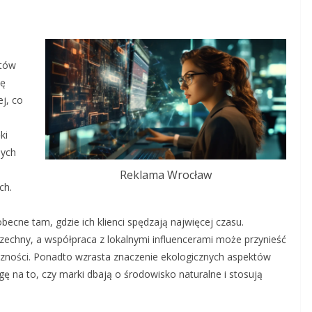
ntów
lę
j, co
ki
nych
Reklama Wrocław
ch.
ecne tam, gdzie ich klienci spędzają najwięcej czasu.
szechny, a współpraca z lokalnymi influencerami może przynieść
iczności. Ponadto wzrasta znaczenie ekologicznych aspektów
ę na to, czy marki dbają o środowisko naturalne i stosują