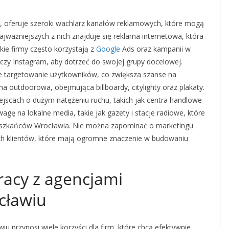
o, oferuje szeroki wachlarz kanałów reklamowych, które mogą
jważniejszych z nich znajduje się reklama internetowa, która
kie firmy często korzystają z
Google
Ads oraz kampanii w
czy Instagram, aby dotrzeć do swojej grupy docelowej.
 targetowanie użytkowników, co zwiększa szanse na
a outdoorowa, obejmująca billboardy, citylighty oraz plakaty.
ejscach o dużym natężeniu ruchu, takich jak centra handlowe
agę na lokalne media, takie jak gazety i stacje radiowe, które
szkańców Wrocławia. Nie można zapominać o marketingu
 klientów, które mają ogromne znaczenie w budowaniu
pracy z agencjami
cławiu
przynosi wiele korzyści dla firm, które chcą efektywnie