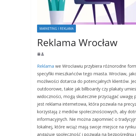
MARKETING I REKLAMA
Reklama Wrocław
Reklama
we Wrocławiu przybiera różnorodne form
specyfiki mieszkańców tego miasta. Wrocław, jako
możliwości dotarcia do potencjalnych klientów. 
outdoorowe, takie jak billboardy czy plakaty umie
widoczności, mogą skutecznie przyciągać uwagę 
jest reklama internetowa, która pozwala na precy
korzystają z mediów społecznościowych, aby dotrz
informacyjnych. Nie można zapomnieć o tradycyjny
lokalnej, które wciąż mają swoje miejsce na rynk
angażuje społeczność i pozwala na bezpośrednią in