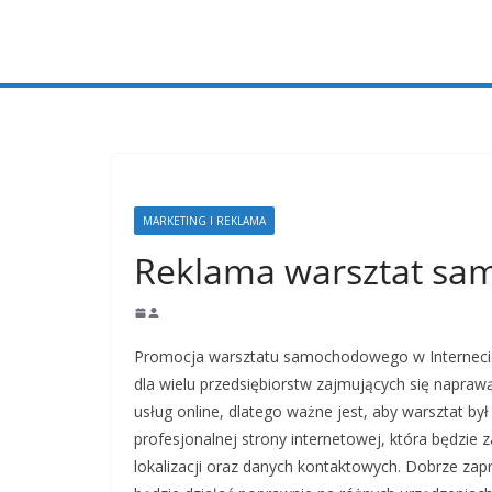
Przejdź
do
treści
MARKETING I REKLAMA
Reklama warsztat s
Promocja warsztatu samochodowego w Internecie
dla wielu przedsiębiorstw zajmujących się naprawą
usług online, dlatego ważne jest, aby warsztat by
profesjonalnej strony internetowej, która będzie 
lokalizacji oraz danych kontaktowych. Dobrze za