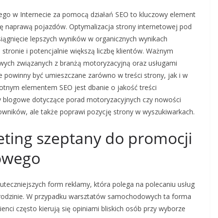
go w Internecie za pomocą działań SEO to kluczowy element
się naprawą pojazdów. Optymalizacja strony internetowej pod
iągnięcie lepszych wyników w organicznych wynikach
 stronie i potencjalnie większą liczbę klientów. Ważnym
owych związanych z branżą motoryzacyjną oraz usługami
 powinny być umieszczane zarówno w treści strony, jak i w
otnym elementem SEO jest dbanie o jakość treści
ły blogowe dotyczące porad motoryzacyjnych czy nowości
owników, ale także poprawi pozycję strony w wyszukiwarkach.
eting szeptany do promocji
owego
kuteczniejszych form reklamy, która polega na polecaniu usług
rodzinie. W przypadku warsztatów samochodowych ta forma
nci często kierują się opiniami bliskich osób przy wyborze