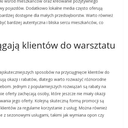
ki wśród mieszkańców oraz kreowanie pozytywnego
awy pojazdów. Dodatkowo lokalne media często oferują
 bardziej dostępne dla małych przedsiębiorstw. Warto również
yć bardziej autentyczna i bliska sercu mieszkańców, co
ągają klientów do warsztatu
ajskuteczniejszych sposobów na przyciągnięcie klientów do
ją okazji i rabatów, dlatego warto rozważyć różnorodne
zebom. Jednym z popularniejszych rozwiązań są rabaty na
kie oferty zachęcają osoby, które jeszcze nie miały okazji
wania jego oferty. Kolejną skuteczną formą promocji są
 klientów za regularne korzystanie z usług. Można również
e z sezonowymi usługami, takimi jak wymiana opon czy