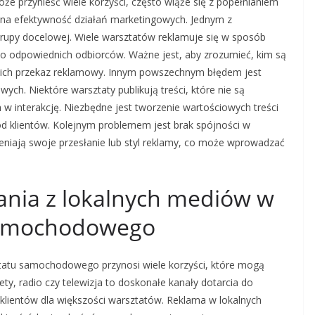
przynieść wiele korzyści, często wiąże się z popełnianiem
na efektywność działań marketingowych. Jednym z
grupy docelowej. Wiele warsztatów reklamuje się w sposób
a do odpowiednich odbiorców. Ważne jest, aby zrozumieć, kim są
o nich przekaz reklamowy. Innym powszechnym błędem jest
ch. Niektóre warsztaty publikują treści, które nie są
h w interakcję. Niezbędne jest tworzenie wartościowych treści
d klientów. Kolejnym problemem jest brak spójności w
eniają swoje przesłanie lub styl reklamy, co może wprowadzać
stania z lokalnych mediów w
samochodowego
ztatu samochodowego przynosi wiele korzyści, które mogą
ty, radio czy telewizja to doskonałe kanały dotarcia do
 klientów dla większości warsztatów. Reklama w lokalnych