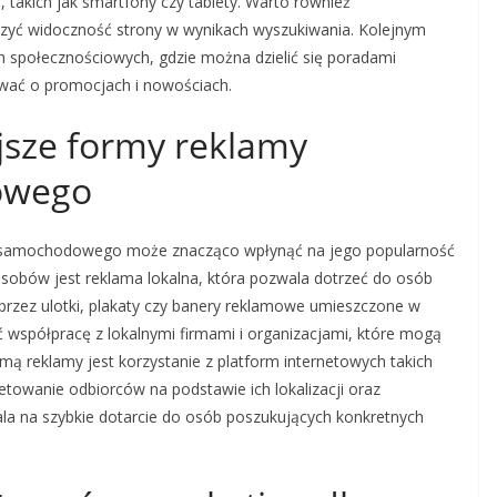
 takich jak smartfony czy tablety. Warto również
szyć widoczność strony w wynikach wyszukiwania. Kolejnym
społecznościowych, gdzie można dzielić się poradami
wać o promocjach i nowościach.
ejsze formy reklamy
owego
u samochodowego może znacząco wpłynąć na jego popularność
posobów jest reklama lokalna, która pozwala dotrzeć do osób
przez ulotki, plakaty czy banery reklamowe umieszczone w
 współpracę z lokalnymi firmami i organizacjami, które mogą
mą reklamy jest korzystanie z platform internetowych takich
etowanie odbiorców na podstawie ich lokalizacji oraz
a na szybkie dotarcie do osób poszukujących konkretnych