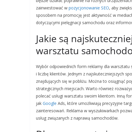
będzie działać poprawnie na różnych urządzeniach,
zainwestować w
pozycjonowanie
SEO
, aby zwięk
sposobem na promocję jest aktywność w mediach 
dotyczącymi pielęgnacji samochodu oraz informo
Jakie są najskuteczni
warsztatu samochod
Wybór odpowiednich form reklamy dla warsztat
i liczbę klientów. Jednym z najskuteczniejszych s
znajdujących się w pobliżu. Można to osiągnąć po
strategicznych miejscach. Warto również rozważyć
polecać usługi warsztatu swoim klientom. Inną for
jak
Google
Ads, które umożliwiają precyzyjne targ
zainteresowań. Reklama w wyszukiwarkach pozwal
usług związanych z naprawą samochodów.