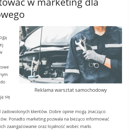
tować w marketing dla
owego
mogą
ej
 w
czowe
znym
 do
Reklama warsztat samochodowy
ją się
od zadowolonych klientów. Dobre opinie mogą znacząco
ntów. Ponadto marketing pozwala na bieżąco informować
 ich zaangażowanie oraz lojalność wobec marki.