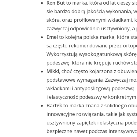
Ren But
to marka, która od lat cieszy s
się bardzo dobrą jakością wykonania, w
skóra, oraz profilowanymi wkładkami, k
zazwyczaj odpowiednio usztywniony, a 
Emel
to kolejna polska marka, która sta
są często rekomendowane przez ortope
Wykorzystują wysokogatunkową skórę, 
podeszwę, która nie krępuje ruchów st
Mikki
, choć często kojarzona z obuwiem
podstawowe wymagania. Zazwyczaj możn
wkładkami i antypoślizgową podeszwą. 
i elastyczność podeszwy w konkretnym
Bartek
to marka znana z solidnego obuw
innowacyjne rozwiązania, takie jak syst
usztywniony zapiętek i elastyczna pode
bezpieczne nawet podczas intensywnyc