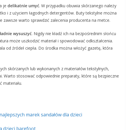
a je
delikatnie umyć
. W przypadku obuwia skórzanego należy
krótko i z użyciem łagodnych detergentów. Buty tekstylne można
ale zawsze warto sprawdzić zalecenia producenta na metce.
ładnie wysuszyć
. Nigdy nie kładź ich na bezpośrednim słońcu
atura może uszkodzić materiał i spowodować odkształcenia.
ala od źródeł ciepła. Do środka można włożyć gazetę, która
tych skórzanych lub wykonanych z materiałów tekstylnych,
mi. Warto stosować odpowiednie preparaty, które są bezpieczne
ć materiału.
najlepszych marek sandałów dla dzieci
a dzieci barefoot