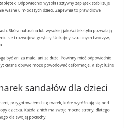
zapiętek
. Odpowiednio wysoki i sztywny zapiętek stabilizuje
ólnie ważne u młodszych dzieci. Zapewnia to prawidłowe
łach
. Skóra naturalna lub wysokiej jakości tekstylia pozwalają
iu się i rozwojowi grzybicy. Unikajmy sztucznych tworzyw,
a.
ogą być ani za małe, ani za duże. Powinny mieć odpowiednio
Zbyt ciasne obuwie może powodować deformacje, a zbyt luźne
marek sandałów dla dzieci
zicami, przygotowałem listę marek, które wyróżniają się pod
topy dziecka. Każda z nich ma swoje mocne strony, dlatego
lnego dla swojej pociechy.