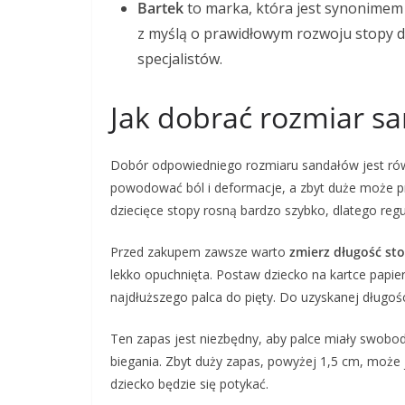
Bartek
to marka, która jest synonimem j
z myślą o prawidłowym rozwoju stopy dzi
specjalistów.
Jak dobrać rozmiar s
Dobór odpowiedniego rozmiaru sandałów jest ró
powodować ból i deformacje, a zbyt duże może pr
dziecięce stopy rosną bardzo szybko, dlatego reg
Przed zakupem zawsze warto
zmierz długość st
lekko opuchnięta. Postaw dziecko na kartce papier
najdłuższego palca do pięty. Do uzyskanej długoś
Ten zapas jest niezbędny, aby palce miały swobodę
biegania. Zbyt duży zapas, powyżej 1,5 cm, może
dziecko będzie się potykać.