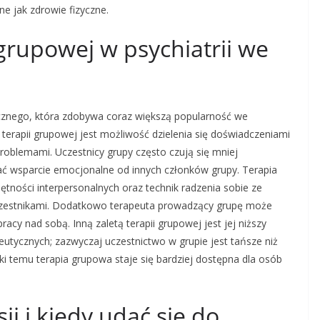
e jak zdrowie fizyczne.
i grupowej w psychiatrii we
icznego, która zdobywa coraz większą popularność we
 terapii grupowej jest możliwość dzielenia się doświadczeniami
roblemami. Uczestnicy grupy często czują się mniej
ć wsparcie emocjonalne od innych członków grupy. Terapia
ności interpersonalnych oraz technik radzenia sobie ze
uczestnikami. Dodatkowo terapeuta prowadzący grupę może
cy nad sobą. Inną zaletą terapii grupowej jest jej niższy
eutycznych; zazwyczaj uczestnictwo w grupie jest tańsze niż
ęki temu terapia grupowa staje się bardziej dostępna dla osób
ji i kiedy udać się do