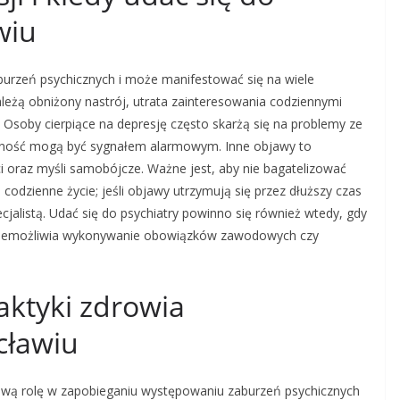
wiu
burzeń psychicznych i może manifestować się na wiele
eżą obniżony nastrój, utrata zainteresowania codziennymi
Osoby cierpiące na depresję często skarżą się na problemy ze
nność mogą być sygnałem alarmowym. Inne objawy to
ci oraz myśli samobójcze. Ważne jest, aby nie bagatelizować
odzienne życie; jeśli objawy utrzymują się przez dłuższy czas
ecjalistą. Udać się do psychiatry powinno się również wtedy, gdy
 uniemożliwia wykonywanie obowiązków zawodowych czy
aktyki zdrowia
cławiu
zową rolę w zapobieganiu występowaniu zaburzeń psychicznych