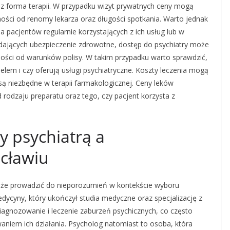
raz forma terapii. W przypadku wizyt prywatnych ceny mogą
ności od renomy lekarza oraz długości spotkania. Warto jednak
dla pacjentów regularnie korzystających z ich usług lub w
adających ubezpieczenie zdrowotne, dostęp do psychiatry może
ności od warunków polisy. W takim przypadku warto sprawdzić,
em i czy oferują usługi psychiatryczne. Koszty leczenia mogą
są niezbędne w terapii farmakologicznej. Ceny leków
rodzaju preparatu oraz tego, czy pacjent korzysta z
y psychiatrą a
cławiu
może prowadzić do nieporozumień w kontekście wyboru
edycyny, który ukończył studia medyczne oraz specjalizację z
diagnozowanie i leczenie zaburzeń psychicznych, co często
aniem ich działania. Psycholog natomiast to osoba, która