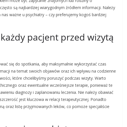
okiem może być zapytanie znajomych lub rodziny o
zęsto są najbardziej wiarygodnym źródłem informacji. Należy
a nas ważne u psychiatry – czy preferujemy kogoś bardziej
każdy pacjent przed wizytą
tować się do spotkania, aby maksymalnie wykorzystać czas
ormacji na temat swoich objawów oraz ich wpływu na codzienne
liwości, które chcielibyśmy poruszyć podczas wizyty. Warto
chicznego oraz ewentualne wcześniejsze terapie, ponieważ te
tawieniu diagnozy i zaplanowaniu leczenia. Nie należy obawiać
szczerość jest kluczowa w relacji terapeutycznej. Ponadto
ą oraz listę przyjmowanych leków, co pomoże specjaliście