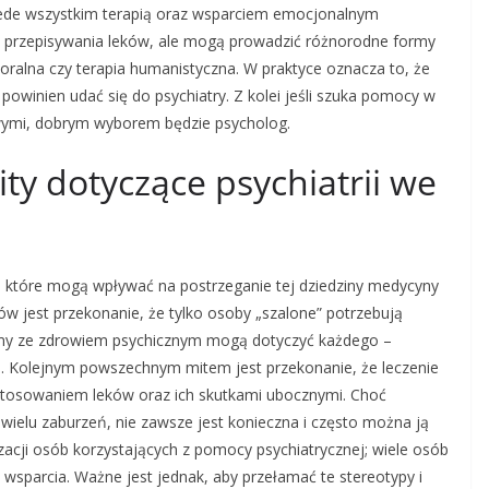
rzede wszystkim terapią oraz wsparciem emocjonalnym
 przepisywania leków, ale mogą prowadzić różnorodne formy
ioralna czy terapia humanistyczna. W praktyce oznacza to, że
 powinien udać się do psychiatry. Z kolei jeśli szuka pomocy w
wymi, dobrym wyborem będzie psycholog.
ity dotyczące psychiatrii we
w, które mogą wpływać na postrzeganie tej dziedziny medycyny
w jest przekonanie, że tylko osoby „szalone” potrzebują
emy ze zdrowiem psychicznym mogą dotyczyć każdego –
go. Kolejnym powszechnym mitem jest przekonanie, że leczenie
 stosowaniem leków oraz ich skutkami ubocznymi. Choć
wielu zaburzeń, nie zawsze jest konieczna i często można ją
zacji osób korzystających z pomocy psychiatrycznej; wiele osób
a wsparcia. Ważne jest jednak, aby przełamać te stereotypy i