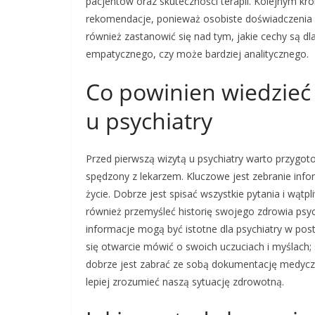
pacjentów oraz skuteczności terapii. Kolejnym kr
rekomendacje, ponieważ osobiste doświadczenia c
również zastanowić się nad tym, jakie cechy są dl
empatycznego, czy może bardziej analitycznego.
Co powinien wiedzieć 
u psychiatry
Przed pierwszą wizytą u psychiatry warto przygo
spędzony z lekarzem. Kluczowe jest zebranie inf
życie. Dobrze jest spisać wszystkie pytania i wątp
również przemyśleć historię swojego zdrowia psy
informacje mogą być istotne dla psychiatry w pos
się otwarcie mówić o swoich uczuciach i myślach; 
dobrze jest zabrać ze sobą dokumentację medyczn
lepiej zrozumieć naszą sytuację zdrowotną.