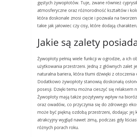
gęstych żywopłotów. Tuje, zwane również cyprysi
atmosferyczne oraz różnorodność kształtów i kolor
która doskonale znosi cięcie i pozwala na tworze
takie jak jałowiec czy cisy, które dodają charakte
Jakie są zalety posia
Żywopłoty pełnią wiele funkcji w ogrodzie, a ic
użytkowania przestrzeni. Jedną z głównych zalet j
naturalna bariera, która tłumi dźwięki z otoczeni
Dodatkowo żywopłoty stanowią doskonałą osłonę 
posesji. Dzięki temu można cieszyć się relaksem 
Żywopłoty mają także pozytywny wpływ na bioróż
oraz owadów, co przyczynia się do zdrowego ek
może być piękną ozdobą przestrzeni, dodając jej ko
atrakcyjny wygląd nawet zimą, podczas gdy liścia
różnych porach roku.