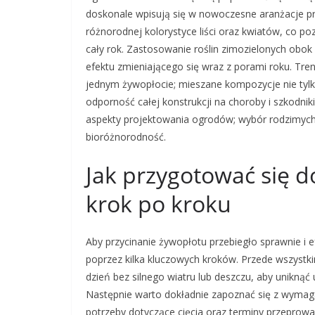
doskonale wpisują się w nowoczesne aranżacje prz
różnorodnej kolorystyce liści oraz kwiatów, co p
cały rok. Zastosowanie roślin zimozielonych ob
efektu zmieniającego się wraz z porami roku. Tre
jednym żywopłocie; mieszane kompozycje nie tylk
odporność całej konstrukcji na choroby i szkodni
aspekty projektowania ogrodów; wybór rodzimych
bioróżnorodność.
Jak przygotować się d
krok po kroku
Aby przycinanie żywopłotu przebiegło sprawnie i 
poprzez kilka kluczowych kroków. Przede wszystki
dzień bez silnego wiatru lub deszczu, aby uniknąć
Następnie warto dokładnie zapoznać się z wymaga
potrzeby dotyczące cięcia oraz terminy przeprowa