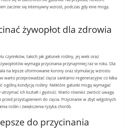
nim zacznie się intensywny wzrost, podczas gdy inne mogą
ycinać żywopłot dla zdrowia
u czynników, takich jak gatunek rośliny, jej wiek oraz
ć żywopłotów wymaga przycinania przynajmniej raz w roku. Dla
zwala na lepsze uformowanie korony oraz stymulację wzrostu
 warto przeprowadzać cięcia sanitarno-regeneracyjne co kilka
wić ogólną kondycję rośliny. Niektóre gatunki mogą wymagać
utrzymać ich kształt i gęstość. Warto również zwrócić uwagę
 przed przystąpieniem do cięcia. Przycinanie w zbyt wilgotnych
ia roślin i zwiększenia ryzyka chorób.
jlepsze do przycinania