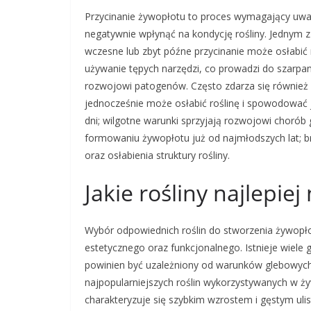
Przycinanie żywopłotu to proces wymagający uwagi
negatywnie wpłynąć na kondycję rośliny. Jednym z 
wczesne lub zbyt późne przycinanie może osłabić
używanie tępych narzędzi, co prowadzi do szarpani
rozwojowi patogenów. Często zdarza się również 
jednocześnie może osłabić roślinę i spowodować j
dni; wilgotne warunki sprzyjają rozwojowi choró
formowaniu żywopłotu już od najmłodszych lat; b
oraz osłabienia struktury rośliny.
Jakie rośliny najlepie
Wybór odpowiednich roślin do stworzenia żywopło
estetycznego oraz funkcjonalnego. Istnieje wiele 
powinien być uzależniony od warunków glebowych,
najpopularniejszych roślin wykorzystywanych w żyw
charakteryzuje się szybkim wzrostem i gęstym uli