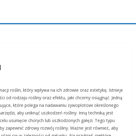
u
cji roślin, który wpływa na ich zdrowie oraz estetykę. Istnieje
i od rodzaju rośliny oraz efektu, jaki chcemy osiągnąć. Jedną
rmujące, które polega na nadawaniu żywopłotowi określonego
rzędzi, aby uniknąć uszkodzeń rośliny. Inną techniką jest
celu usunięcie chorych lub uszkodzonych gałęzi. Tego typu
by zapewnić zdrowy rozwój rośliny. Ważne jest również, aby
różni się w zależności od gatunku. Na przykład, niektóre