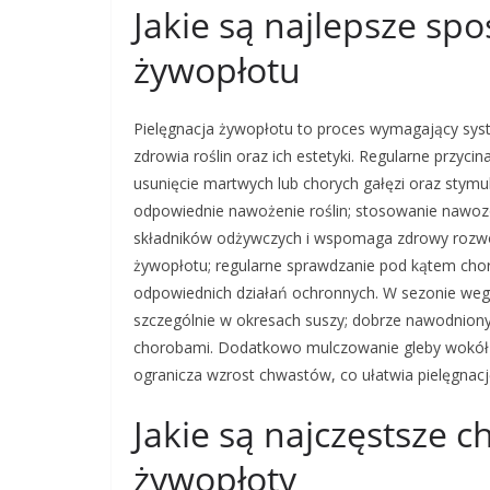
Jakie są najlepsze sp
żywopłotu
Pielęgnacja żywopłotu to proces wymagający syst
zdrowia roślin oraz ich estetyki. Regularne przy
usunięcie martwych lub chorych gałęzi oraz stym
odpowiednie nawożenie roślin; stosowanie nawoz
składników odżywczych i wspomaga zdrowy rozwój
żywopłotu; regularne sprawdzanie pod kątem chor
odpowiednich działań ochronnych. W sezonie wege
szczególnie w okresach suszy; dobrze nawodniony 
chorobami. Dodatkowo mulczowanie gleby wokół 
ogranicza wzrost chwastów, co ułatwia pielęgnacj
Jakie są najczęstsze c
żywopłoty