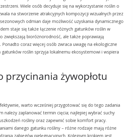
estrzeni. Wiele osób decyduje się na wykorzystanie roślin o
ozwala na stworzenie atrakcyjnych kompozycji wizualnych przez
ok sezonowych odmian daje możliwość uzyskania dynamicznego
ndem staje się także łączenie różnych gatunków roślin w
o zwiększają bioróżnorodność, ale także poprawiają
ki. Ponadto coraz więcej osób zwraca uwagę na ekologiczne
 gatunków roślin sprzyja lokalnemu ekosystemowi i wspiera
o przycinania żywopłotu
efektywnie, warto wcześniej przygotować się do tego zadania
m należy zaplanować termin cięcia; najlepiej wybrać suchy
 uszkodzeń rośliny oraz zapewnić sobie komfort pracy.
niami danego gatunku rośliny – różne rodzaje mają różne
dzania zabiegów pielęgnacyjnych. Kolejnym krokiem jest