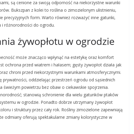
kami, są cenione za swoją odporność na niekorzystne warunki
ów. Bukszpan z kolei to roślina o zimozielonym ulistnieniu,
nie precyzyjnych form. Warto również rozważyć inne gatunki,
ru i różnorodności do ogrodu.
dania żywopłotu w ogrodzie
h obecność może znacząco wpłynąć na estetykę oraz komfort
est ochrona przed wiatrem i hałasem; gęsty żywopłot działa jak
a oraz chroni przed niekorzystnymi warunkami atmosferycznymi.
prywatności, oddzielając przestrzeń ogrodu od sąsiednich
na świeżym powietrzu bez obaw o ciekawskie spojrzenia.
norodność; stanowią schronienie dla wielu gatunków ptaków
osystemu w ogrodzie. Ponadto dobrze utrzymany żywopłot
loru i struktury przez cały rok. Rośliny zimozielone zapewniają
ste odmiany oferują spektakularne zmiany kolorystyczne w