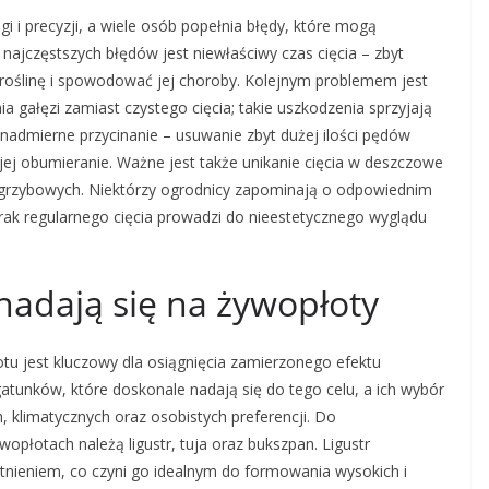
 i precyzji, a wiele osób popełnia błędy, które mogą
najczęstszych błędów jest niewłaściwy czas cięcia – zbyt
 roślinę i spowodować jej choroby. Kolejnym problemem jest
a gałęzi zamiast czystego cięcia; takie uszkodzenia sprzyjają
nadmierne przycinanie – usuwanie zbyt dużej ilości pędów
ej obumieranie. Ważne jest także unikanie cięcia w deszczowe
b grzybowych. Niektórzy ogrodnicy zapominają o odpowiednim
rak regularnego cięcia prowadzi do nieestetycznego wyglądu
j nadają się na żywopłoty
tu jest kluczowy dla osiągnięcia zamierzonego efektu
gatunków, które doskonale nadają się do tego celu, a ich wybór
 klimatycznych oraz osobistych preferencji. Do
opłotach należą ligustr, tuja oraz bukszpan. Ligustr
stnieniem, co czyni go idealnym do formowania wysokich i