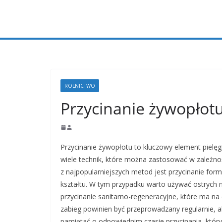
Przejdź
do
treści
ROLNICTWO
Przycinanie żywopłot
Przycinanie żywopłotu to kluczowy element pielęgna
wiele technik, które można zastosować w zależnośc
z najpopularniejszych metod jest przycinanie fo
kształtu. W tym przypadku warto używać ostrych na
przycinanie sanitarno-regeneracyjne, które ma na 
zabieg powinien być przeprowadzany regularnie, a
pamiętać o odpowiednim czasie przycinania, który 