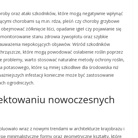
roby oraz ataki szkodników, które mogą negatywnie wpłynąć
jącymi chorobami są m.in. rdza, pleśń czy choroby grzybowe
obejmować żółknięcie liści, opadanie igieł czy pojawianie się
e monitorowanie stanu zdrowia żywopłotu oraz szybkie
zauważenia niepokojących objawów. Wśród szkodników
 chrząszcze, które mogą powodować osłabienie roślin poprzez
 te problemy, warto stosować naturalne metody ochrony roślin,
a potasowego, które są mniej szkodliwe dla środowiska niż
ważniejszych infestacji konieczne może być zastosowanie
ach ogrodniczych.
ojektowaniu nowoczesnych
luowało wraz z nowymi trendami w architekturze krajobrazu i
 się minimalistyczne formy oraz geometryczne kształty, które