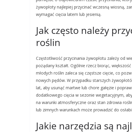
żywopłoty najlepiej przycinać wczesną wiosną, za
wymagać cięcia latem lub jesienią.
Jak często należy prz
roślin
Częstotliwość przycinania żywopłotu zależy od wiel
pożądany kształt. Ogólnie rzecz biorąc, większoś
młodych roślin zaleca się częstsze cięcie, co po
nowych pędów. W przypadku starszych żywopłotów
lat, aby usunąć martwe lub chore gałęzie i popra
dodatkowego cięcia w sezonie wegetacyjnym, aby 
na warunki atmosferyczne oraz stan zdrowia roślin
lub zimnych warunkach może prowadzić do osłabien
Jakie narzędzia są na