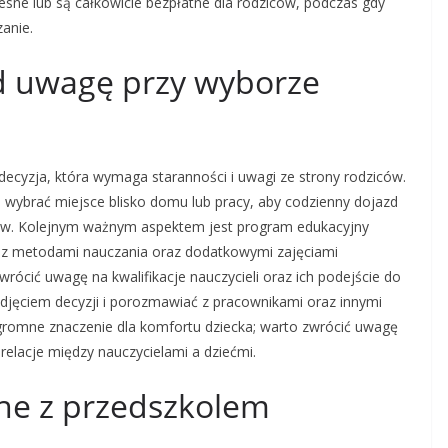
esne lub są całkowicie bezpłatne dla rodziców, podczas gdy
anie.
od uwagę przy wyborze
ecyzja, która wymaga staranności i uwagi ze strony rodziców.
to wybrać miejsce blisko domu lub pracy, aby codzienny dojazd
iców. Kolejnym ważnym aspektem jest program edukacyjny
ę z metodami nauczania oraz dodatkowymi zajęciami
ócić uwagę na kwalifikacje nauczycieli oraz ich podejście do
podjęciem decyzji i porozmawiać z pracownikami oraz innymi
romne znaczenie dla komfortu dziecka; warto zwrócić uwagę
 relacje między nauczycielami a dziećmi.
ane z przedszkolem