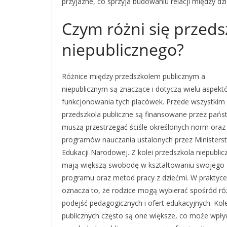
przyjazne, co sprzyja budowaniu relacji między d
Czym różni się przeds
niepublicznego?
Różnice między przedszkolem publicznym a
niepublicznym są znaczące i dotyczą wielu aspek
funkcjonowania tych placówek. Przede wszystkim
przedszkola publiczne są finansowane przez pańs
muszą przestrzegać ściśle określonych norm oraz
programów nauczania ustalonych przez Ministers
Edukacji Narodowej. Z kolei przedszkola niepublic
mają większą swobodę w kształtowaniu swojego
programu oraz metod pracy z dziećmi. W praktyce
oznacza to, że rodzice mogą wybierać spośród r
podejść pedagogicznych i ofert edukacyjnych. Kole
publicznych często są one większe, co może wpływ