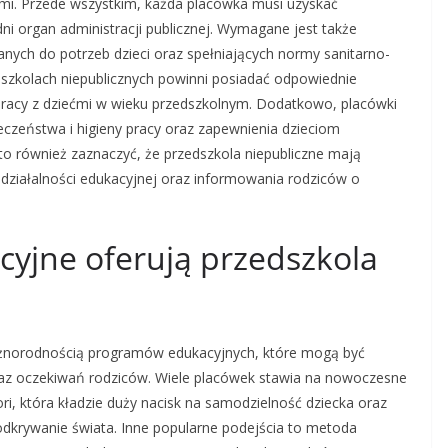
mi. Przede wszystkim, każda placówka musi uzyskać
i organ administracji publicznej. Wymagane jest także
ych do potrzeb dzieci oraz spełniających normy sanitarno-
dszkolach niepublicznych powinni posiadać odpowiednie
pracy z dziećmi w wieku przedszkolnym. Dodatkowo, placówki
eczeństwa i higieny pracy oraz zapewnienia dzieciom
rto również zaznaczyć, że przedszkola niepubliczne mają
ziałalności edukacyjnej oraz informowania rodziców o
cyjne oferują przedszkola
różnorodnością programów edukacyjnych, które mogą być
raz oczekiwań rodziców. Wiele placówek stawia na nowoczesne
i, która kładzie duży nacisk na samodzielność dziecka oraz
odkrywanie świata. Inne popularne podejścia to metoda