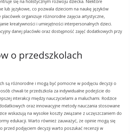
ntruje się na holistycznym rozwoju dziecka. Niektóre
ne lub językowe, co pozwala dzieciom na naukę języków
 placówek organizuje różnorodne zajęcia artystyczne,
nie kreatywności i umiejętności interpersonalnych dzieci.
cyjny danej placówki oraz dostępność zajęć dodatkowych przy
ców o przedszkolach
nych są różnorodne i mogą być pomocne w podjęciu decyzji o
 osób chwali te przedszkola za indywidualne podejście do
epszej interakcji między nauczycielami a maluchami. Rodzice
 dodatkowych oraz innowacyjne metody nauczania stosowane
odzice wskazują na wysokie koszty związane z uczęszczaniem do
 formy edukacji. Warto również zauważyć, że opinie mogą się
go przed podjęciem decyzji warto poszukać recenzji w