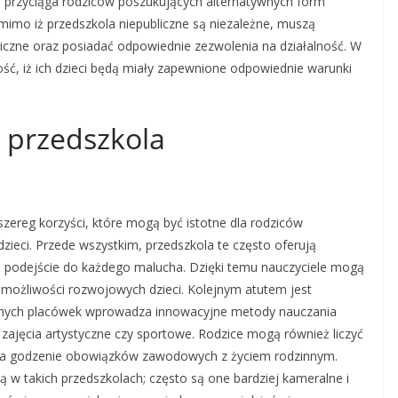
 przyciąga rodziców poszukujących alternatywnych form
 mimo iż przedszkola niepubliczne są niezależne, muszą
iczne oraz posiadać odpowiednie zezwolenia na działalność. W
ść, iż ich dzieci będą miały zapewnione odpowiednie warunki
u przedszkola
szereg korzyści, które mogą być istotne dla rodziców
dzieci. Przede wszystkim, przedszkola te często oferują
ne podejście do każdego malucha. Dzięki temu nauczyciele mogą
 możliwości rozwojowych dzieci. Kolejnym atutem jest
icznych placówek wprowadza innowacyjne metody nauczania
zajęcia artystyczne czy sportowe. Rodzice mogą również liczyć
wia godzenie obowiązków zawodowych z życiem rodzinnym.
w takich przedszkolach; często są one bardziej kameralne i