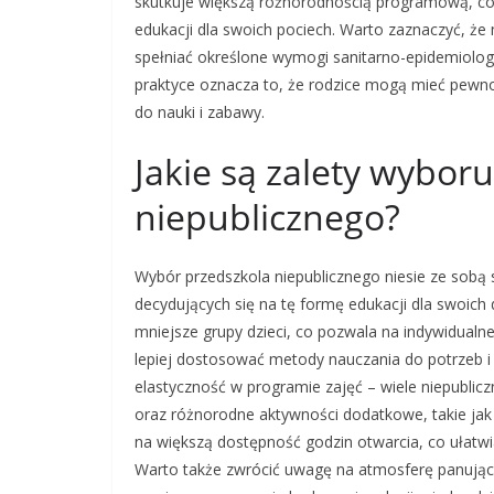
skutkuje większą różnorodnością programową, co
edukacji dla swoich pociech. Warto zaznaczyć, że
spełniać określone wymogi sanitarno-epidemiolog
praktyce oznacza to, że rodzice mogą mieć pewno
do nauki i zabawy.
Jakie są zalety wybor
niepublicznego?
Wybór przedszkola niepublicznego niesie ze sobą 
decydujących się na tę formę edukacji dla swoich 
mniejsze grupy dzieci, co pozwala na indywidual
lepiej dostosować metody nauczania do potrzeb i
elastyczność w programie zajęć – wiele niepubl
oraz różnorodne aktywności dodatkowe, takie jak 
na większą dostępność godzin otwarcia, co ułat
Warto także zwrócić uwagę na atmosferę panującą 