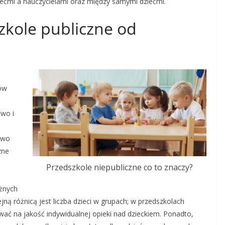
ziećmi a nauczycielami oraz między samymi dziećmi.
zkole publiczne od
tów
two i
two
zne
Przedszkole niepubliczne co to znaczy?
óżnych
jną różnicą jest liczba dzieci w grupach; w przedszkolach
ać na jakość indywidualnej opieki nad dzieckiem. Ponadto,