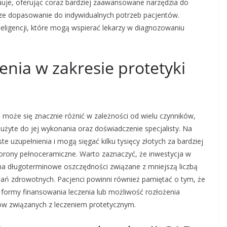
je, oferując coraz bardziej zaawansowane narzędzia do
sze dopasowanie do indywidualnych potrzeb pacjentów.
teligencji, które mogą wspierać lekarzy w diagnozowaniu
enia w zakresie protetyki
e może się znacznie różnić w zależności od wielu czynników,
 użyte do jej wykonania oraz doświadczenie specjalisty. Na
te uzupełnienia i mogą sięgać kilku tysięcy złotych za bardziej
korony pełnoceramiczne. Warto zaznaczyć, że inwestycja w
na długoterminowe oszczędności związane z mniejszą liczbą
łań zdrowotnych. Pacjenci powinni również pamiętać o tym, że
 formy finansowania leczenia lub możliwość rozłożenia
tów związanych z leczeniem protetycznym.