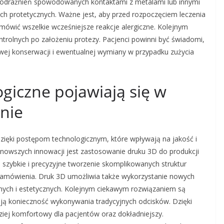
 podrażnień spowodowanych kontaktami z metalami lub innymi
h protetycznych. Ważne jest, aby przed rozpoczęciem leczenia
ówić wszelkie wcześniejsze reakcje alergiczne. Kolejnym
trolnych po założeniu protezy. Pacjenci powinni być świadomi,
wej konserwacji i ewentualnej wymiany w przypadku zużycia
ogiczne pojawiają się w
nie
 dzięki postępom technologicznym, które wpływają na jakość i
jnowszych innowacji jest zastosowanie druku 3D do produkcji
 szybkie i precyzyjne tworzenie skomplikowanych struktur
i zamówienia. Druk 3D umożliwia także wykorzystanie nowych
nych i estetycznych. Kolejnym ciekawym rozwiązaniem są
ją konieczność wykonywania tradycyjnych odcisków. Dzięki
ziej komfortowy dla pacjentów oraz dokładniejszy.