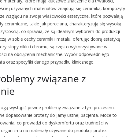
e materiały, które mają kluczowe znaczenie dla trwałości,
zęściej używanych materiałów znajdują się ceramika, kompozyty
 ze względu na swoje właściwości estetyczne, które pozwalają
y ceramiczne, takie jak porcelana, charakteryzują się wysoką
zystością, co sprawia, że są idealnym wyborem do produkcji
czą w sobie cechy ceramiki i metalu, oferując dobrą estetykę
o czy stopy niklu i chromu, są często wykorzystywane w
ości na obciążenia mechaniczne. Wybór odpowiedniego
ta oraz specyfiki danego przypadku klinicznego.
problemy związane z
inie
, mogą wystąpić pewne problemy związane z tym procesem.
iwe dopasowanie protezy do jamy ustnej pacjenta. Może to
towania, co prowadzi do dyskomfortu oraz trudności w
organizmu na materiały używane do produkcji protez.