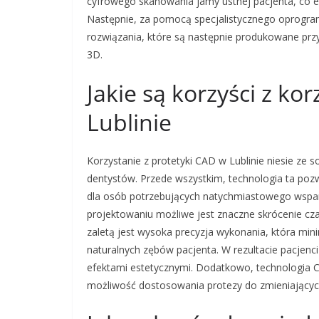
cyfrowego skanowania jamy ustnej pacjenta, co e
Następnie, za pomocą specjalistycznego oprogram
rozwiązania, które są następnie produkowane przy
3D.
Jakie są korzyści z ko
Lublinie
Korzystanie z protetyki CAD w Lublinie niesie ze s
dentystów. Przede wszystkim, technologia ta pozw
dla osób potrzebujących natychmiastowego wsparc
projektowaniu możliwe jest znaczne skrócenie cz
zaletą jest wysoka precyzja wykonania, która min
naturalnych zębów pacjenta. W rezultacie pacjen
efektami estetycznymi. Dodatkowo, technologia 
możliwość dostosowania protezy do zmieniających