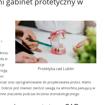
i gabinet protetyczny w
 i
t
kresu
ędą w
cje
Protetyka cad Lublin
 mogą
tem
przęt oraz oprogramowanie do projektowania protez. Warto
gi. Dobrze jest również zwrócić uwagę na atmosferę panującą w
omne znaczenie podczas leczenia stomatologicznego.