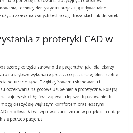
liminuje potrzebę stosowania tradycyjnych odcisków.
owania, technicy dentystyczni projektują indywidualne
 użyciu zaawansowanych technologii frezarskich lub drukarek
rzystania z protetyki CAD w
obą szereg korzyści zarówno dla pacjentów, jak i dla lekarzy
ala na szybsze wykonanie protez, co jest szczególnie istotne
ia po utracie zęba. Dzięki cyfrowemu skanowaniu i
asu oczekiwania na gotowe uzupełnienia protetyczne. Kolejną
imalizuje ryzyko błędów i zapewnia lepsze dopasowanie do
ci mogą cieszyć się większym komfortem oraz lepszymi
CAD umożliwia łatwe wprowadzanie zmian w projekcie, co daje
 się potrzeb pacjenta.