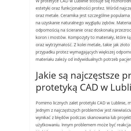
W protetyce CAD w Lublinie stosuje się różnorodn
estetyki oraz funkcjonalności protez. Wśród najc
oraz metale. Ceramika jest szczególnie popularna
na uzyskanie naturalnego wyglądu zębów. Materiał
odpornością na ścieranie oraz doskonałą przezroc
koron i mostów. Kompozyty to materiały, które łą
oraz wytrzymałość. Z kolei metale, takie jak złot
przypadku protez wymagających większej odporn
materiału zależy od indywidualnych potrzeb pacjen
Jakie są najczęstsze 
protetyką CAD w Lubl
Pomimo licznych zalet protetyki CAD w Lublinie
Jednym z najczęstszych problemów jest niewłaśc
wynikać z błędów podczas skanowania lub projek
użytkowaniu. Innym problemem może być reakcja 