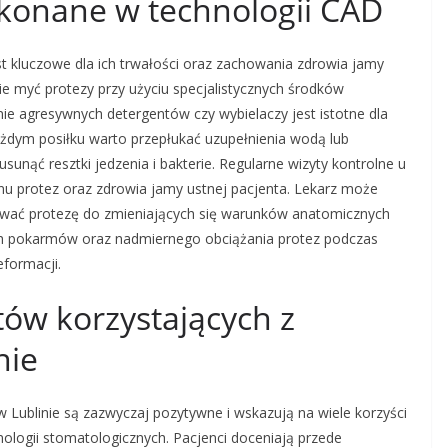
ykonane w technologii CAD
t kluczowe dla ich trwałości oraz zachowania zdrowia jamy
ie myć protezy przy użyciu specjalistycznych środków
ie agresywnych detergentów czy wybielaczy jest istotne dla
ażdym posiłku warto przepłukać uzupełnienia wodą lub
sunąć resztki jedzenia i bakterie. Regularne wizyty kontrolne u
u protez oraz zdrowia jamy ustnej pacjenta. Lekarz może
sować protezę do zmieniających się warunków anatomicznych
ych pokarmów oraz nadmiernego obciążania protez podczas
formacji.
tów korzystających z
nie
w Lublinie są zazwyczaj pozytywne i wskazują na wiele korzyści
logii stomatologicznych. Pacjenci doceniają przede