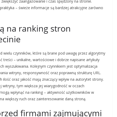
gą zwiększyć zaangażowanie i czas spędzony na stronie.
a praktyka – świeże informacje są bardziej atrakcyjne zarówno
.
ją na ranking stron
ecinie
od wielu czynników, które są brane pod uwagę przez algorytmy
ć treści – unikalne, wartościowe i dobrze napisane artykuły
h wyszukiwania. Kolejnym czynnikiem jest optymalizacja
wania witryny, responsywność oraz poprawną strukturę URL.
h ilość oraz jakość mają znaczący wpływ na autorytet strony.
j witryny, tym większa jej wiarygodność w oczach
 mogą wpłynąć na ranking – aktywność użytkowników w
a większy ruch oraz zainteresowanie daną stroną.
 przed firmami zajmującymi