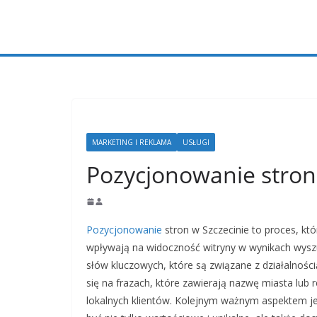
Przejdź
do
treści
MARKETING I REKLAMA
USŁUGI
Pozycjonowanie stron
Pozycjonowanie
stron w Szczecinie to proces, k
wpływają na widoczność witryny w wynikach wyszu
słów kluczowych, które są związane z działalności
się na frazach, które zawierają nazwę miasta lub
lokalnych klientów. Kolejnym ważnym aspektem jes