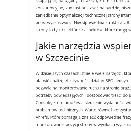
skupiają się na ogólnych frazach, które są bardzo
konkurencyjne, zamiast postawić na bardziej nis
zaniedbanie optymalizacji technicznej strony in
przez wyszukiwarki. Nieodpowiednia struktura UR
strony to tylko niektóre z aspektów, które mogą
Jakie narzędzia wspie
w Szczecinie
W dzisiejszych czasach istnieje wiele narzędzi, k
ułatwić analizę efektywności działań SEO. Jednym z
pozwala na monitorowanie ruchu na stronie oraz
potrzeby odwiedzających i dostosować treści do 
Console, które umożliwia śledzenie wydajności wi
problemów technicznych. Warto również korzystać 
Ahrefs, które pomagają znaleźć odpowiednie frazy
monitorowanie pozycji strony w wynikach wyszukiw