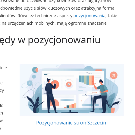
 dostosowane do oczekiwań użytkowników oraz algorytmów
dpowiednie użycie słów kluczowych oraz atrakcyjna forma
klientów. Również techniczne aspekty
pozycjonowania
, takie
ć na urządzeniach mobilnych, mają ogromne znaczenie.
błędy w pozycjonowaniu
inie
e.
zy
do
ch
we
Pozycjonowanie stron Szczecin
y