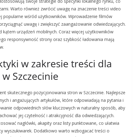
dostosowują swoje strategie do specyfiki lokalnego rynku, co
zami. Warto również zwrócić uwagę na znaczenie treści video
dziej popularne wśród użytkowników. Wprowadzenie filmów
 przyciągnąć uwagę i zwiększyć zaangażowanie odwiedzających.
od kątem urządzeń mobilnych. Coraz więcej użytkowników
tego responsywność strony oraz szybkość ładowania mają
w.
tyki w zakresie treści dla
 w Szczecinie
ent skutecznego pozycjonowania stron w Szczecinie. Najlepsze
nych i angażujących artykułów, które odpowiadają na pytania i
owanie odpowiednich słów kluczowych w naturalny sposób, aby
zachować jej czytelność i atrakcyjność dla odwiedzających.
stosować nagłówki, akapity oraz listy punktowane, co ułatwia
ty wyszukiwarek. Dodatkowo warto wzbogacać treści o