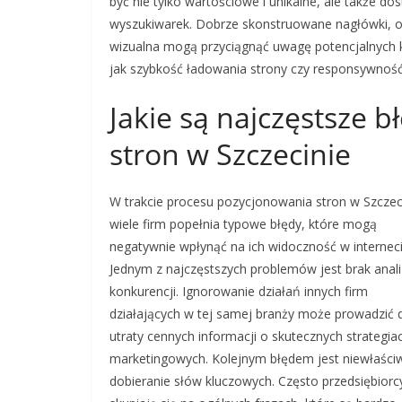
być nie tylko wartościowe i unikalne, ale także
wyszukiwarek. Dobrze skonstruowane nagłówki, o
wizualna mogą przyciągnąć uwagę potencjalnych 
jak szybkość ładowania strony czy responsywnoś
Jakie są najczęstsze 
stron w Szczecinie
W trakcie procesu pozycjonowania stron w Szczec
wiele firm popełnia typowe błędy, które mogą
negatywnie wpłynąć na ich widoczność w interneci
Jednym z najczęstszych problemów jest brak anali
konkurencji. Ignorowanie działań innych firm
działających w tej samej branży może prowadzić 
utraty cennych informacji o skutecznych strategia
marketingowych. Kolejnym błędem jest niewłaści
dobieranie słów kluczowych. Często przedsiębiorc