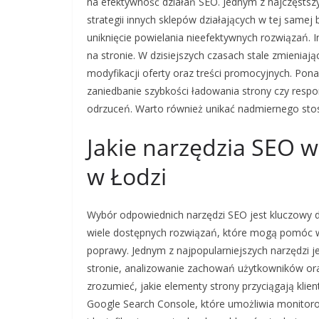
na efektywność działań SEO. Jednym z najczęstszy
strategii innych sklepów działających w tej samej
uniknięcie powielania nieefektywnych rozwiązań. In
na stronie. W dzisiejszych czasach stale zmieniaj
modyfikacji oferty oraz treści promocyjnych. Po
zaniedbanie szybkości ładowania strony czy re
odrzuceń. Warto również unikać nadmiernego sto
Jakie narzędzia SEO 
w Łodzi
Wybór odpowiednich narzędzi SEO jest kluczowy d
wiele dostępnych rozwiązań, które mogą pomóc w a
poprawy. Jednym z najpopularniejszych narzędzi je
stronie, analizowanie zachowań użytkowników ora
zrozumieć, jakie elementy strony przyciągają kli
Google Search Console, które umożliwia monitor