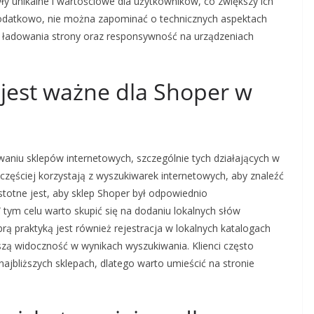
yły unikalne i wartościowe dla użytkowników, co zwiększy ich
odatkowo, nie można zapominać o technicznych aspektach
ć ładowania strony oraz responsywność na urządzeniach
 jest ważne dla Shoper w
niu sklepów internetowych, szczególnie tych działających w
z częściej korzystają z wyszukiwarek internetowych, aby znaleźć
istotne jest, aby sklep Shoper był odpowiednio
tym celu warto skupić się na dodaniu lokalnych słów
rą praktyką jest również rejestracja w lokalnych katalogach
szą widoczność w wynikach wyszukiwania. Klienci często
ajbliższych sklepach, dlatego warto umieścić na stronie