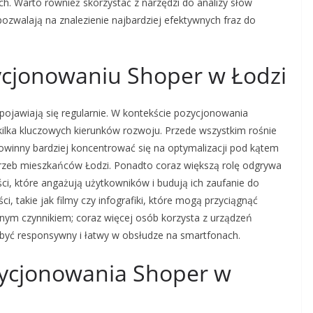
h. Warto również skorzystać z narzędzi do analizy słów
pozwalają na znalezienie najbardziej efektywnych fraz do
zycjonowaniu Shoper w Łodzi
 pojawiają się regularnie. W kontekście pozycjonowania
ilka kluczowych kierunków rozwoju. Przede wszystkim rośnie
owinny bardziej koncentrować się na optymalizacji pod kątem
trzeb mieszkańców Łodzi. Ponadto coraz większą rolę odgrywa
ci, które angażują użytkowników i budują ich zaufanie do
, takie jak filmy czy infografiki, które mogą przyciągnąć
tnym czynnikiem; coraz więcej osób korzysta z urządzeń
 być responsywny i łatwy w obsłudze na smartfonach.
ozycjonowania Shoper w