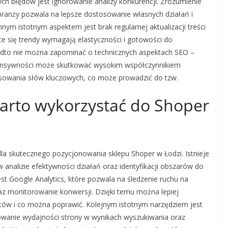
ch błędów jest ignorowanie analizy konkurencji. Zrozumienie
 branży pozwala na lepsze dostosowanie własnych działań i
nym istotnym aspektem jest brak regularnej aktualizacji treści
ące się trendy wymagają elastyczności i gotowości do
nadto nie można zapominać o technicznych aspektach SEO –
sponsywności może skutkować wysokim współczynnikiem
sowania słów kluczowych, co może prowadzić do tzw.
warto wykorzystać do Shoper
la skutecznego pozycjonowania sklepu Shoper w Łodzi. Istnieje
nalizie efektywności działań oraz identyfikacji obszarów do
st Google Analytics, które pozwala na śledzenie ruchu na
z monitorowanie konwersji. Dzięki temu można lepiej
entów i co można poprawić. Kolejnym istotnym narzędziem jest
owanie wydajności strony w wynikach wyszukiwania oraz