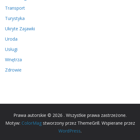
Transport
Turystyka
Ukryte Zajawki
Uroda
Usługi
Wnętrza
Zdrowie
Prawa autorskie © 2026
. Wszystkie prawa zastrzeżone.
Motyw:
ColorMag
stworzony przez ThemeGrill. Wspierane przez
WordPress
.