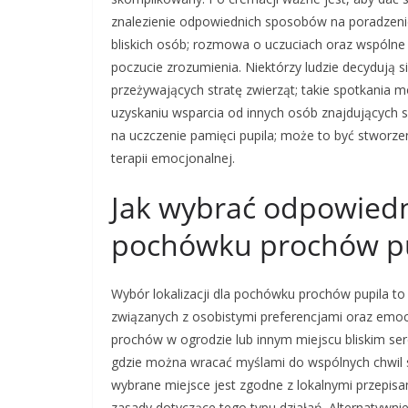
znalezienie odpowiednich sposobów na poradzenie
bliskich osób; rozmowa o uczuciach oraz wspóln
poczucie zrozumienia. Niektórzy ludzie decydują 
przeżywających stratę zwierząt; takie spotkania
uzyskaniu wsparcia od innych osób znajdujących s
na uczczenie pamięci pupila; może to być stworzen
terapii emocjonalnej.
Jak wybrać odpowiedni
pochówku prochów p
Wybór lokalizacji dla pochówku prochów pupila to
związanych z osobistymi preferencjami oraz emoc
prochów w ogrodzie lub innym miejscu bliskim ser
gdzie można wracać myślami do wspólnych chwil s
wybrane miejsce jest zgodne z lokalnymi przepi
zasady dotyczące tego typu działań. Alternatyw