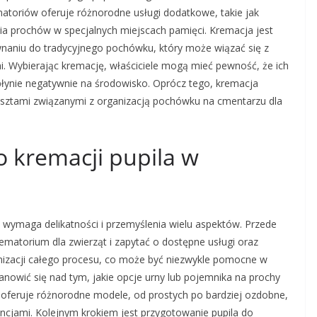
atoriów oferuje różnorodne usługi dodatkowe, takie jak
a prochów w specjalnych miejscach pamięci. Kremacja jest
wnaniu do tradycyjnego pochówku, który może wiązać się z
i. Wybierając kremację, właściciele mogą mieć pewność, że ich
łynie negatywnie na środowisko. Oprócz tego, kremacja
kosztami związanymi z organizacją pochówku na cmentarzu dla
o kremacji pupila w
y wymaga delikatności i przemyślenia wielu aspektów. Przede
matorium dla zwierząt i zapytać o dostępne usługi oraz
nizacji całego procesu, co może być niezwykle pomocne w
anowić się nad tym, jakie opcje urny lub pojemnika na prochy
 oferuje różnorodne modele, od prostych po bardziej ozdobne,
ncjami. Kolejnym krokiem jest przygotowanie pupila do