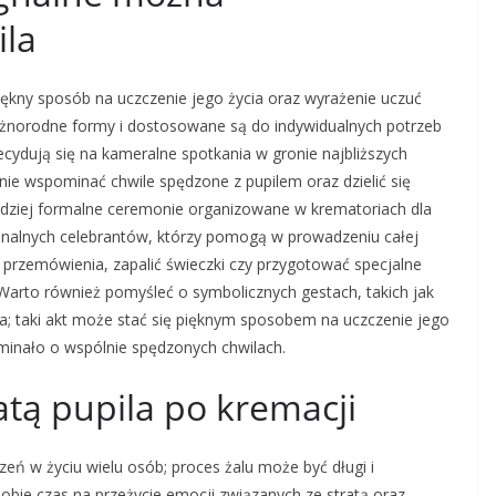
ila
piękny sposób na uczczenie jego życia oraz wyrażenie uczuć
óżnorodne formy i dostosowane są do indywidualnych potrzeb
decydują się na kameralne spotkania w gronie najbliższych
nie wspominać chwile spędzone z pupilem oraz dzielić się
ardziej formalne ceremonie organizowane w krematoriach dla
jonalnych celebrantów, którzy pomogą w prowadzeniu całej
 przemówienia, zapalić świeczki czy przygotować specjalne
 Warto również pomyśleć o symbolicznych gestach, takich jak
a; taki akt może stać się pięknym sposobem na uczczenie jego
ominało o wspólnie spędzonych chwilach.
ratą pupila po kremacji
zeń w życiu wielu osób; proces żalu może być długi i
obie czas na przeżycie emocji związanych ze stratą oraz