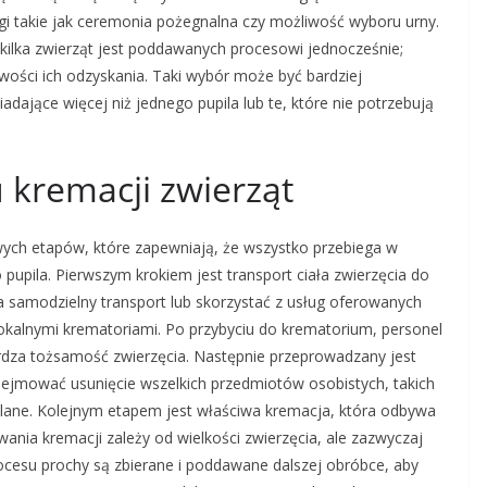
i takie jak ceremonia pożegnalna czy możliwość wyboru urny.
kilka zwierząt jest poddawanych procesowi jednocześnie;
iwości ich odzyskania. Taki wybór może być bardziej
ające więcej niż jednego pupila lub te, które nie potrzebują
u kremacji zwierząt
zowych etapów, które zapewniają, że wszystko przebiega w
pupila. Pierwszym krokiem jest transport ciała zwierzęcia do
 samodzielny transport lub skorzystać z usług oferowanych
lokalnymi krematoriami. Po przybyciu do krematorium, personel
rdza tożsamość zwierzęcia. Następnie przeprowadzany jest
ejmować usunięcie wszelkich przedmiotów osobistych, takich
palane. Kolejnym etapem jest właściwa kremacja, która odbywa
ania kremacji zależy od wielkości zwierzęcia, ale zazwyczaj
rocesu prochy są zbierane i poddawane dalszej obróbce, aby