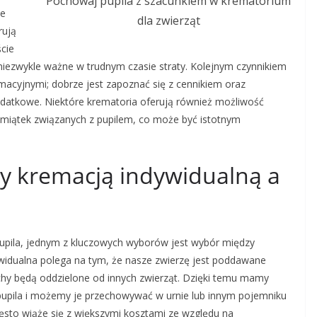
Pochowaj pupila z szacunkiem w krematorium
ne
dla zwierząt
rują
cie
 niezwykle ważne w trudnym czasie straty. Kolejnym czynnikiem
macyjnymi; dobrze jest zapoznać się z cennikiem oraz
datkowe. Niektóre krematoria oferują również możliwość
amiątek związanych z pupilem, co może być istotnym
zy kremacją indywidualną a
upila, jednym z kluczowych wyborów jest wybór między
widualna polega na tym, że nasze zwierzę jest poddawane
chy będą oddzielone od innych zwierząt. Dzięki temu mamy
upila i możemy je przechowywać w urnie lub innym pojemniku
ęsto wiąże się z większymi kosztami ze względu na