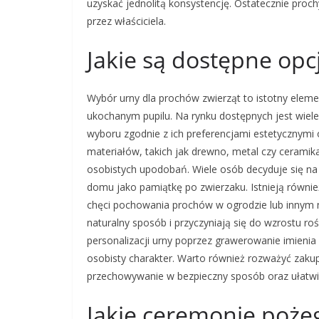
uzyskać jednolitą konsystencję. Ostatecznie pro
przez właściciela.
Jakie są dostępne opc
Wybór urny dla prochów zwierząt to istotny elem
ukochanym pupilu. Na rynku dostępnych jest wiel
wyboru zgodnie z ich preferencjami estetycznym
materiałów, takich jak drewno, metal czy ceramik
osobistych upodobań. Wiele osób decyduje się n
domu jako pamiątkę po zwierzaku. Istnieją równ
chęci pochowania prochów w ogrodzie lub innym mie
naturalny sposób i przyczyniają się do wzrostu ro
personalizacji urny poprzez grawerowanie imienia p
osobisty charakter. Warto również rozważyć zakup
przechowywanie w bezpieczny sposób oraz ułatwiaj
Jakie ceremonie poż