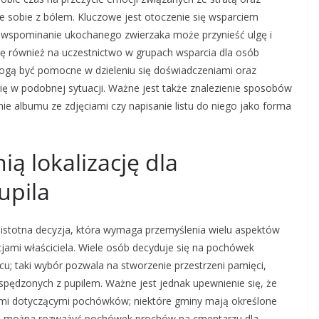
 sobie z bólem. Kluczowe jest otoczenie się wsparciem
e wspominanie ukochanego zwierzaka może przynieść ulgę i
się również na uczestnictwo w grupach wsparcia dla osób
 mogą być pomocne w dzieleniu się doświadczeniami oraz
ię w podobnej sytuacji. Ważne jest także znalezienie sposobów
ie albumu ze zdjęciami czy napisanie listu do niego jako forma
ą lokalizację dla
upila
 istotna decyzja, która wymaga przemyślenia wielu aspektów
jami właściciela. Wiele osób decyduje się na pochówek
cu; taki wybór pozwala na stworzenie przestrzeni pamięci,
pędzonych z pupilem. Ważne jest jednak upewnienie się, że
sami dotyczącymi pochówków; niektóre gminy mają określone
nie można rozważyć pochówek prochów na cmentarzu dla