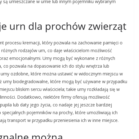
chy są umieszczane w urnie lub innym pojemniku wybranym
je urn dla prochów zwierząt
ent procesu kremacji, który pozwala na zachowanie pamięci o
e różnych rodzajów urn, co daje właścicielom możliwość
i oraz emocjonalnymi. Urny mogą być wykonane z różnych
a, co pozwala na dopasowanie ich do stylu wnętrza lub
a urny ozdobne, które można ustawić w widocznym miejscu w
ież urny biodegradowalne, które mogą być używane w przypadku
jscu bliskim sercu właściciela; takie urny rozkładają się w
ślinności. Dodatkowo, niektóre firmy oferują możliwość
upila lub daty jego życia, co nadaje jej jeszcze bardziej
 specjalnych pojemników na prochy, które umożliwiają ich
ą transport w przypadku przeniesienia ich w inne miejsce.
egnalne można