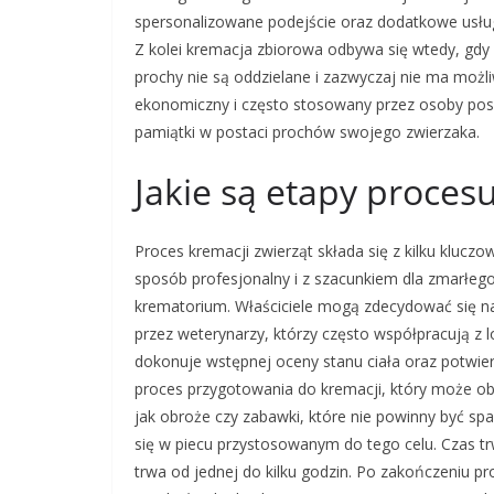
spersonalizowane podejście oraz dodatkowe usług
Z kolei kremacja zbiorowa odbywa się wtedy, gdy 
prochy nie są oddzielane i zazwyczaj nie ma możl
ekonomiczny i często stosowany przez osoby posiad
pamiątki w postaci prochów swojego zwierzaka.
Jakie są etapy proces
Proces kremacji zwierząt składa się z kilku kluc
sposób profesjonalny i z szacunkiem dla zmarłego 
krematorium. Właściciele mogą zdecydować się na
przez weterynarzy, którzy często współpracują z 
dokonuje wstępnej oceny stanu ciała oraz potwie
proces przygotowania do kremacji, który może ob
jak obroże czy zabawki, które nie powinny być s
się w piecu przystosowanym do tego celu. Czas trw
trwa od jednej do kilku godzin. Po zakończeniu p