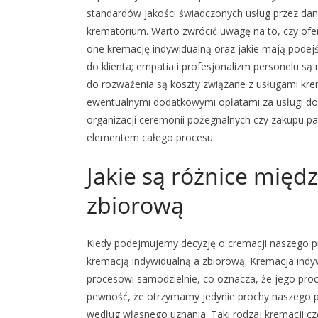
standardów jakości świadczonych usług przez da
krematorium. Warto zwrócić uwagę na to, czy ofe
one kremację indywidualną oraz jakie mają podejś
do klienta; empatia i profesjonalizm personelu są
do rozważenia są koszty związane z usługami kre
ewentualnymi dodatkowymi opłatami za usługi do
organizacji ceremonii pożegnalnych czy zakupu p
elementem całego procesu.
Jakie są różnice międ
zbiorową
Kiedy podejmujemy decyzję o cremacji naszego p
kremacją indywidualną a zbiorową. Kremacja indy
procesowi samodzielnie, co oznacza, że jego pro
pewność, że otrzymamy jedynie prochy naszego p
według własnego uznania. Taki rodzaj kremacji cz