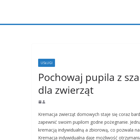
Przejdź
do
treści
USŁUGI
Pochowaj pupila z s
dla zwierząt
Kremacja zwierząt domowych staje się coraz bard
zapewnić swoim pupilom godne pożegnanie. Jedną
kremacją indywidualną a zbiorową, co pozwala na 
Kremacja indywidualna daje możliwość otrzymani