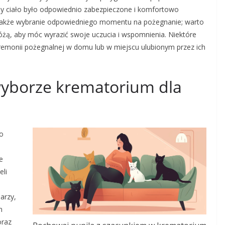
by ciało było odpowiednio zabezpieczone i komfortowo
t także wybranie odpowiedniego momentu na pożegnanie; warto
różą, aby móc wyrazić swoje uczucia i wspomnienia. Niektóre
eremonii pożegnalnej w domu lub w miejscu ulubionym przez ich
wyborze krematorium dla
o
e
eli
arzy,
m
oraz