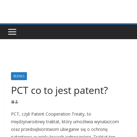
Przejdź
do
treści
BIZNES
PCT co to jest patent?
PCT, czyli Patent Cooperation Treaty, to
międzynarodowy traktat, który umożliwia wynalazcom
oraz przedsiębiorstwom ubieganie się o ochronę
patentową w wielu krajach jednocześnie. Traktat ten