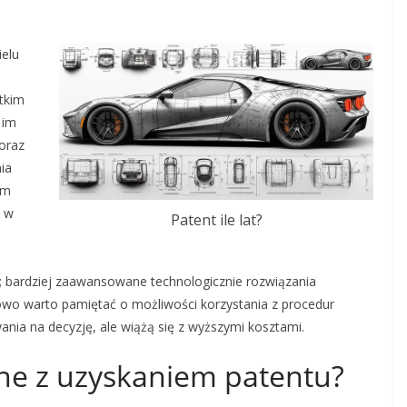
ielu
tkim
 im
 oraz
ia
ym
– w
Patent ile lat?
 bardziej zaawansowane technologicznie rozwiązania
wo warto pamiętać o możliwości korzystania z procedur
ania na decyzję, ale wiążą się z wyższymi kosztami.
ane z uzyskaniem patentu?