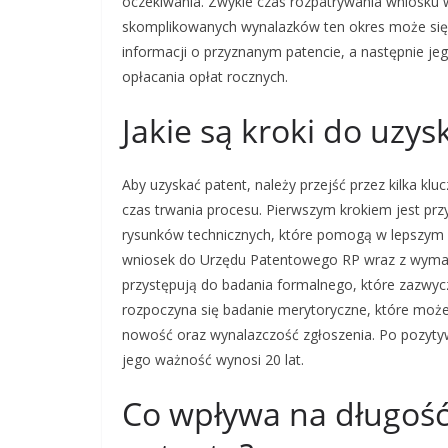
oczekiwania. Zwykle czas rozpatrywania wniosku w
skomplikowanych wynalazków ten okres może się w
informacji o przyznanym patencie, a następnie je
opłacania opłat rocznych.
Jakie są kroki do uzysk
Aby uzyskać patent, należy przejść przez kilka k
czas trwania procesu. Pierwszym krokiem jest pr
rysunków technicznych, które pomogą w lepszym z
wniosek do Urzędu Patentowego RP wraz z wymaga
przystępują do badania formalnego, które zazwycz
rozpoczyna się badanie merytoryczne, które może
nowość oraz wynalazczość zgłoszenia. Po pozytyw
jego ważność wynosi 20 lat.
Co wpływa na długość