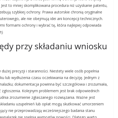
. Jest to mniej skomplikowana procedura niż uzyskanie patentu,
rzebują szybkiej ochrony. Prawa autorskie chronią oryginalne
uterowego, ale nie obejmują idei ani koncepcji technicznych.
mi formami ochrony i wybrać tę, która najlepiej odpowiada
j.
błędy przy składaniu wniosku
użej precyzji i staranności. Niestety wiele osób popełnia
ku lub wydłużenia czasu oczekiwania na decyzję. Jednym z
ynalazku; dokumentacja powinna być szczegółowa i zrozumiała,
ć zgłoszenia. Kolejnym problemem jest brak odpowiednich
trudnia zrozumienie zgłaszanego rozwiązania. Ważne jest
 składaniu uzupełnień lub opłat mogą skutkować umorzeniem
zający nie przeprowadzają wcześniejszego badania stanu
ej wynalazek nie spełnia wymogów nowości. Dlatego warto