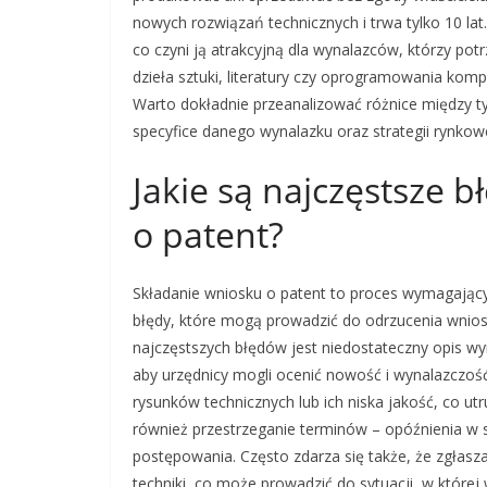
nowych rozwiązań technicznych i trwa tylko 10 lat
co czyni ją atrakcyjną dla wynalazców, którzy pot
dzieła sztuki, literatury czy oprogramowania komp
Warto dokładnie przeanalizować różnice między ty
specyfice danego wynalazku oraz strategii rynkowe
Jakie są najczęstsze 
o patent?
Składanie wniosku o patent to proces wymagający d
błędy, które mogą prowadzić do odrzucenia wnios
najczęstszych błędów jest niedostateczny opis w
aby urzędnicy mogli ocenić nowość i wynalazczoś
rysunków technicznych lub ich niska jakość, co u
również przestrzeganie terminów – opóźnienia w
postępowania. Często zdarza się także, że zgłas
techniki, co może prowadzić do sytuacji, w któr