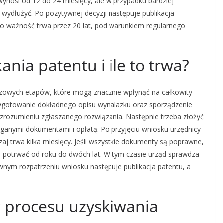
ynosi od 12 do 24 miesięcy, ale w przypadku bardziej
ydłużyć. Po pozytywnej decyzji następuje publikacja
go ważność trwa przez 20 lat, pod warunkiem regularnego
ania patentu i ile to trwa?
luczowych etapów, które mogą znacznie wpłynąć na całkowity
zygotowanie dokładnego opisu wynalazku oraz sporządzenie
rozumieniu zgłaszanego rozwiązania. Następnie trzeba złożyć
nymi dokumentami i opłatą. Po przyjęciu wniosku urzędnicy
aj trwa kilka miesięcy. Jeśli wszystkie dokumenty są poprawne,
 potrwać od roku do dwóch lat. W tym czasie urząd sprawdza
nym rozpatrzeniu wniosku następuje publikacja patentu, a
 procesu uzyskiwania