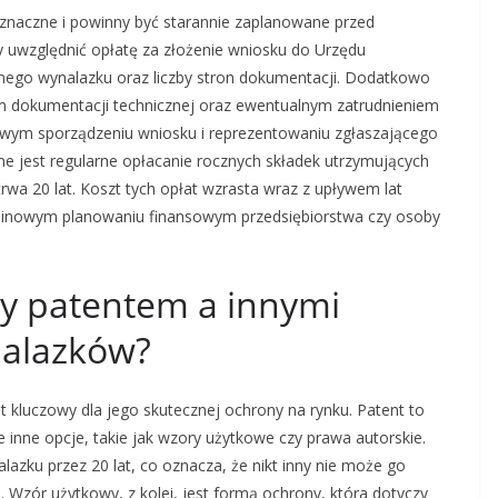
znaczne i powinny być starannie zaplanowane przed
 uwzględnić opłatę za złożenie wniosku do Urzędu
nego wynalazku oraz liczby stron dokumentacji. Dodatkowo
 dokumentacji technicznej oraz ewentualnym zatrudnieniem
wym sporządzeniu wniosku i reprezentowaniu zgłaszającego
ne jest regularne opłacanie rocznych składek utrzymujących
rwa 20 lat. Koszt tych opłat wzrasta wraz z upływem lat
minowym planowaniu finansowym przedsiębiorstwa czy osoby
zy patentem a innymi
alazków?
 kluczowy dla jego skutecznej ochrony na rynku. Patent to
że inne opcje, takie jak wzory użytkowe czy prawa autorskie.
azku przez 20 lat, co oznacza, że nikt inny nie może go
 Wzór użytkowy, z kolei, jest formą ochrony, która dotyczy