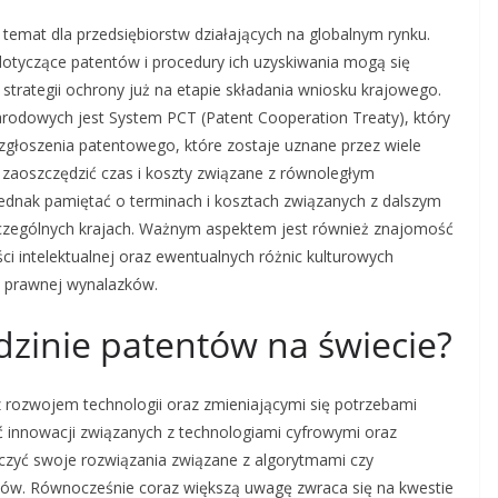
mat dla przedsiębiorstw działających na globalnym rynku.
dotyczące patentów i procedury ich uzyskiwania mogą się
strategii ochrony już na etapie składania wniosku krajowego.
rodowych jest System PCT (Patent Cooperation Treaty), który
głoszenia patentowego, które zostaje uznane przez wiele
 zaoszczędzić czas i koszty związane z równoległym
ednak pamiętać o terminach i kosztach związanych z dalszym
zególnych krajach. Ważnym aspektem jest również znajomość
i intelektualnej oraz ewentualnych różnic kulturowych
y prawnej wynalazków.
edzinie patentów na świecie?
z rozwojem technologii oraz zmieniającymi się potrzebami
ć innowacji związanych z technologiami cyfrowymi oraz
pieczyć swoje rozwiązania związane z algorytmami czy
tów. Równocześnie coraz większą uwagę zwraca się na kwestie