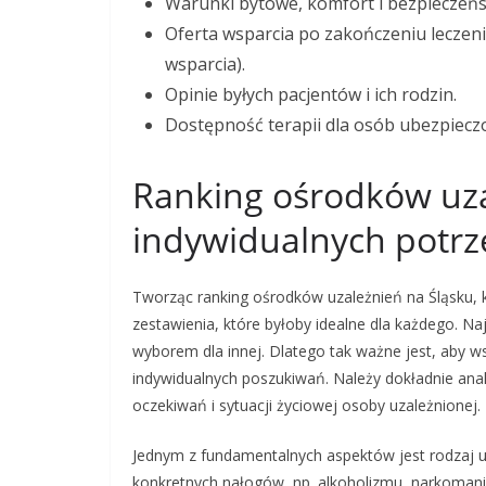
Warunki bytowe, komfort i bezpieczeńs
Oferta wsparcia po zakończeniu leczen
wsparcia).
Opinie byłych pacjentów i ich rodzin.
Dostępność terapii dla osób ubezpieczo
Ranking ośrodków uza
indywidualnych potrz
Tworząc ranking ośrodków uzależnień na Śląsku, 
zestawienia, które byłoby idealne dla każdego. N
wyborem dla innej. Dlatego tak ważne jest, aby ws
indywidualnych poszukiwań. Należy dokładnie ana
oczekiwań i sytuacji życiowej osoby uzależnionej.
Jednym z fundamentalnych aspektów jest rodzaj uza
konkretnych nałogów, np. alkoholizmu, narkomanii