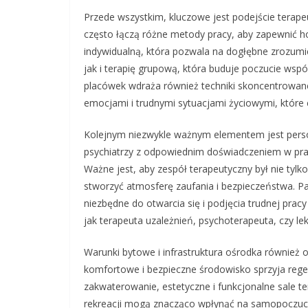
Przede wszystkim, kluczowe jest podejście terape
często łączą różne metody pracy, aby zapewnić h
indywidualną, która pozwala na dogłębne zrozumie
jak i terapię grupową, która buduje poczucie wsp
placówek wdraża również techniki skoncentrowane
emocjami i trudnymi sytuacjami życiowymi, które 
Kolejnym niezwykle ważnym elementem jest person
psychiatrzy z odpowiednim doświadczeniem w prac
Ważne jest, aby zespół terapeutyczny był nie tylk
stworzyć atmosferę zaufania i bezpieczeństwa. Pa
niezbędne do otwarcia się i podjęcia trudnej prac
jak terapeuta uzależnień, psychoterapeuta, czy l
Warunki bytowe i infrastruktura ośrodka również o
komfortowe i bezpieczne środowisko sprzyja regene
zakwaterowanie, estetyczne i funkcjonalne sale t
rekreacji mogą znacząco wpłynąć na samopoczucie