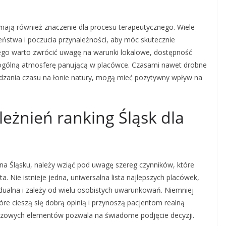
ają również znaczenie dla procesu terapeutycznego. Wiele
eństwa i poczucia przynależności, aby móc skutecznie
go warto zwrócić uwagę na warunki lokalowe, dostępność
na ogólną atmosferę panującą w placówce. Czasami nawet drobne
ędzania czasu na łonie natury, mogą mieć pozytywny wpływ na
leżnień ranking Śląsk dla
 na Śląsku, należy wziąć pod uwagę szereg czynników, które
a. Nie istnieje jedna, uniwersalna lista najlepszych placówek,
dualna i zależy od wielu osobistych uwarunkowań. Niemniej
re cieszą się dobrą opinią i przynoszą pacjentom realną
czowych elementów pozwala na świadome podjęcie decyzji.