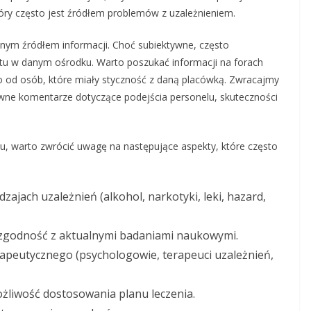
ry często jest źródłem problemów z uzależnieniem.
nnym źródłem informacji. Choć subiektywne, często
ytu w danym ośrodku. Warto poszukać informacji na forach
o od osób, które miały styczność z daną placówką. Zwracajmy
wne komentarze dotyczące podejścia personelu, skuteczności
u, warto zwrócić uwagę na następujące aspekty, które często
zajach uzależnień (alkohol, narkotyki, leki, hazard,
 zgodność z aktualnymi badaniami naukowymi.
erapeutycznego (psychologowie, terapeuci uzależnień,
ożliwość dostosowania planu leczenia.