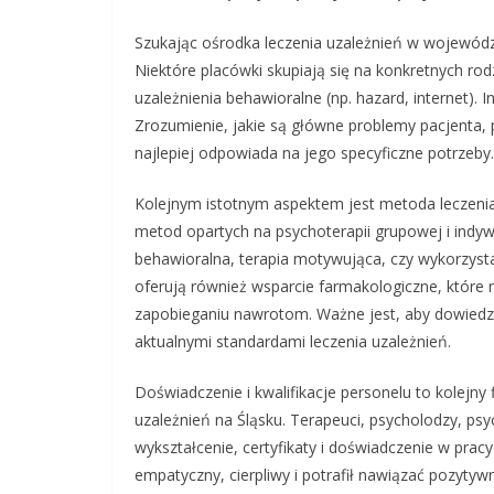
Szukając ośrodka leczenia uzależnień w województ
Niektóre placówki skupiają się na konkretnych rodza
uzależnienia behawioralne (np. hazard, internet).
Zrozumienie, jakie są główne problemy pacjenta,
najlepiej odpowiada na jego specyficzne potrzeby.
Kolejnym istotnym aspektem jest metoda leczenia
metod opartych na psychoterapii grupowej i indyw
behawioralna, terapia motywująca, czy wykorzysta
oferują również wsparcie farmakologiczne, któr
zapobieganiu nawrotom. Ważne jest, aby dowiedzie
aktualnymi standardami leczenia uzależnień.
Doświadczenie i kwalifikacje personelu to kolejny
uzależnień na Śląsku. Terapeuci, psycholodzy, psyc
wykształcenie, certyfikaty i doświadczenie w prac
empatyczny, cierpliwy i potrafił nawiązać pozytyw