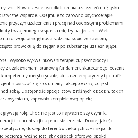
utyczne. Nowoczesne ośrodki leczenia uzależnień na Śląsku
olistyczne wsparcie. Obejmuje to zarówno psychoterapię
nie przyczyn uzależnienia i pracę nad osobistymi problemami,
ólnoty i wzajemnego wsparcia między pacjentami. Wiele
 na rozwoju umiejętności radzenia sobie ze stresem,
często prowokują do sięgania po substancje uzależniające.
el. Wysoko wykwalifikowani terapeuci, psycholodzy i
y z uzależnieniami stanowią fundament skutecznego leczenia.
o kompetentny merytorycznie, ale także empatyczny i potrafił
cjent musi czuć się zrozumiany i akceptowany, co jest
y nad sobą. Dostępność specjalistów z różnych dziedzin, takich
ekarz psychiatra, zapewnia kompleksową opiekę.
dgrywają rolę. Choć nie jest to najważniejszy czynnik,
racji i koncentracji na procesie leczenia. Dobrej jakości
erapeutyczne, dostęp do terenów zielonych czy miejsc do
 pacjenta. Ważne jest, aby ośrodek oferował spokój i