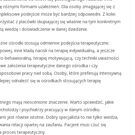
się różnymi formami uzależnień. Dla osoby zmagającej się z
mpleksowe podejście może być bardziej odpowiedni. Z kolei
ystać z placówki skupiającej się właśnie na tym konkretnym
ą wiedzę i doświadczenie w danej dziedzinie.
óżne ośrodki stosują odmienne podejścia terapeutyczne.
powej, inne kładą nacisk na terapię indywidualną, a jeszcze
zo-behawioralną, terapię motywującą, czy techniki uważności.
owe założenia terapeutyczne danego ośrodka i czy
posobowi pracy nad sobą. Osoby, które preferują intensywną
epiej odnaleźć się w ośrodkach stosujących terapię
cznego mają nieocenione znaczenie. Warto sprawdzić, jakie
psycholodzy i psychiatrzy pracujący w danym ośrodku.
i jest równie istotne. Dobry specjalista to nie tylko wiedza,
ania relacji opartej na zaufaniu. Pacjent musi czuć się
a proces terapeutyczny.