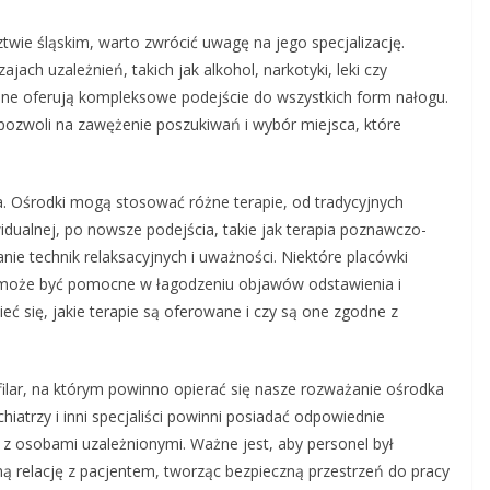
wie śląskim, warto zwrócić uwagę na jego specjalizację.
jach uzależnień, takich jak alkohol, narkotyki, leki czy
 Inne oferują kompleksowe podejście do wszystkich form nałogu.
 pozwoli na zawężenie poszukiwań i wybór miejsca, które
. Ośrodki mogą stosować różne terapie, od tradycyjnych
idualnej, po nowsze podejścia, takie jak terapia poznawczo-
nie technik relaksacyjnych i uważności. Niektóre placówki
e może być pomocne w łagodzeniu objawów odstawienia i
ć się, jakie terapie są oferowane i czy są one zgodne z
 filar, na którym powinno opierać się nasze rozważanie ośrodka
hiatrzy i inni specjaliści powinni posiadać odpowiednie
y z osobami uzależnionymi. Ważne jest, aby personel był
ną relację z pacjentem, tworząc bezpieczną przestrzeń do pracy