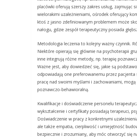
placówki oferują szerszy zakres usług, zajmując 
wielorakimi uzależnieniami, ośrodek oferujący ko
ktoś z jasno zdefiniowanym problemem może skorz
nałogu, gdzie zespół terapeutyczny posiada głębsz
Metodologia leczenia to kolejny ważny czynnik. R
Niektóre opierają się głównie na psychoterapii gru
inne integrują różne metody, np. terapię poznawc
Ważne jest, aby dowiedzieć się, jakie są podstaw
odpowiadają one preferowanemu przez pacjenta s
pracę nad swoimi myślami i zachowaniami, mogą l
poznawczo-behawioralną.
Kwalifikacje i doświadczenie personelu terapeuty
wykształcenie i certyfikaty posiadają terapeuci, 
Doświadczenie w pracy z konkretnymi uzależnieniam
ale także empatia, cierpliwość i umiejętność budow
bezpiecznie i zrozumiany, aby móc otworzyć się n