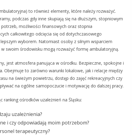
ambulatoryjna) to również elementy, które należy rozważyć.
gramy, podczas gdy inne skupiają się na dłuższym, stopniowym
h potrzeb, możliwości finansowych oraz stopnia
ących całkowitego odcięcia się od dotychczasowego
aj lepszym wyborem. Natomiast osoby z silnym wsparciem
pii w swoim środowisku mogą rozważyć formę ambulatoryjną.
y, jest atmosfera panująca w ośrodku. Bezpieczne, spokojne i
a. Obejmuje to zarówno warunki lokalowe, jak i relacje między
asu na świeżym powietrzu, dostęp do zajęć rekreacyjnych czy
pływać na ogólne samopoczucie i motywację do dalszej pracy.
jąc ranking ośrodków uzależnień na Śląsku:
dzaju uzależnienia?
ane i czy odpowiadają moim potrzebom?
ersonel terapeutyczny?