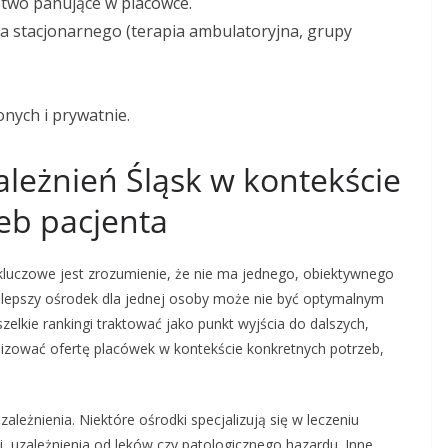
two panujące w placówce.
ia stacjonarnego (terapia ambulatoryjna, grupy
nych i prywatnie.
leżnień Śląsk w kontekście
eb pacjenta
kluczowe jest zrozumienie, że nie ma jednego, obiektywnego
ajlepszy ośrodek dla jednej osoby może nie być optymalnym
zelkie rankingi traktować jako punkt wyjścia do dalszych,
lizować ofertę placówek w kontekście konkretnych potrzeb,
leżnienia. Niektóre ośrodki specjalizują się w leczeniu
, uzależnienia od leków czy patologicznego hazardu. Inne