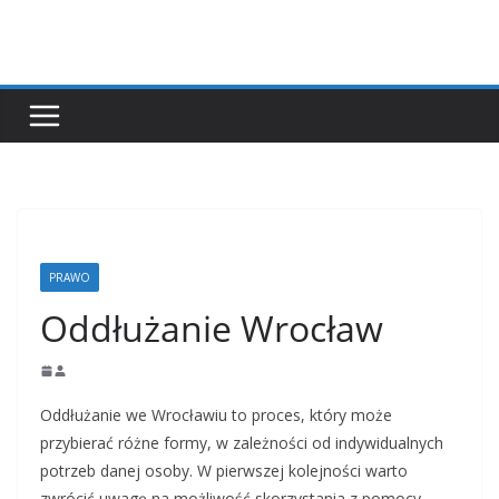
Przejdź
do
treści
PRAWO
Oddłużanie Wrocław
Oddłużanie we Wrocławiu to proces, który może
przybierać różne formy, w zależności od indywidualnych
potrzeb danej osoby. W pierwszej kolejności warto
zwrócić uwagę na możliwość skorzystania z pomocy