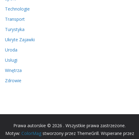
Technologie
Transport
Turystyka
Ukryte Zajawki
Uroda
Usługi
Wnętrza
Zdrowie
Prawa autorskie © 2026
. Wszystkie prawa zastrzeżone.
Motyw:
ColorMag
stworzony przez ThemeGrill. Wspierane przez