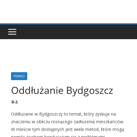
Przejdź
do
treści
PRAWO
Oddłużanie Bydgoszcz
Oddłużanie w Bydgoszczy to temat, który zyskuje na
znaczeniu w obliczu rosnącego zadłużenia mieszkańców.
W mieście tym dostępnych jest wiele metod, które mogą
pomóc osobom borykającym się z problemami