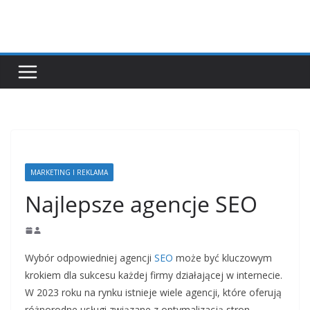
Przejdź
do
treści
MARKETING I REKLAMA
Najlepsze agencje SEO
Wybór odpowiedniej agencji
SEO
może być kluczowym
krokiem dla sukcesu każdej firmy działającej w internecie.
W 2023 roku na rynku istnieje wiele agencji, które oferują
różnorodne usługi związane z optymalizacją stron