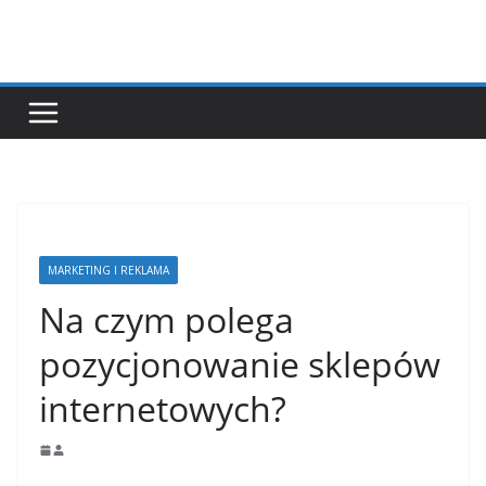
Przejdź
do
treści
MARKETING I REKLAMA
Na czym polega
pozycjonowanie sklepów
internetowych?