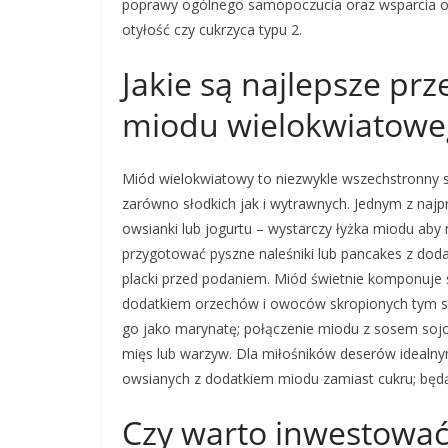
poprawy ogólnego samopoczucia oraz wsparcia or
otyłość czy cukrzyca typu 2.
Jakie są najlepsze prz
miodu wielokwiatow
Miód wielokwiatowy to niezwykle wszechstronny sk
zarówno słodkich jak i wytrawnych. Jednym z naj
owsianki lub jogurtu – wystarczy łyżka miodu ab
przygotować pyszne naleśniki lub pancakes z dod
placki przed podaniem. Miód świetnie komponuje 
dodatkiem orzechów i owoców skropionych tym 
go jako marynatę; połączenie miodu z sosem soj
mięs lub warzyw. Dla miłośników deserów ideal
owsianych z dodatkiem miodu zamiast cukru; będą
Czy warto inwestować