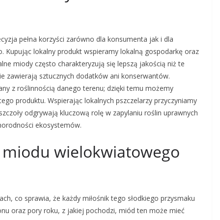
yzja pełna korzyści zarówno dla konsumenta jak i dla
o. Kupując lokalny produkt wspieramy lokalną gospodarkę oraz
lne miody często charakteryzują się lepszą jakością niż te
e zawierają sztucznych dodatków ani konserwantów.
ny z roślinnością danego terenu; dzięki temu możemy
go produktu. Wspierając lokalnych pszczelarzy przyczyniamy
 pszczoły odgrywają kluczową rolę w zapylaniu roślin uprawnych
żnorodności ekosystemów.
je miodu wielokwiatowego
ch, co sprawia, że każdy miłośnik tego słodkiego przysmaku
onu oraz pory roku, z jakiej pochodzi, miód ten może mieć