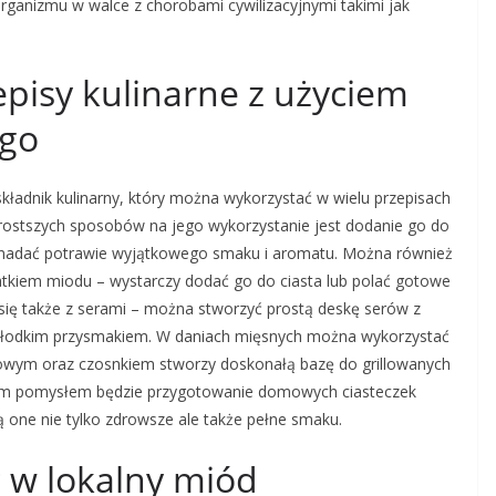
ganizmu w walce z chorobami cywilizacyjnymi takimi jak
episy kulinarne z użyciem
ego
ładnik kulinarny, który można wykorzystać w wielu przepisach
prostszych sposobów na jego wykorzystanie jest dodanie go do
y nadać potrawie wyjątkowego smaku i aromatu. Można również
atkiem miodu – wystarczy dodać go do ciasta lub polać gotowe
się także z serami – można stworzyć prostą deskę serów z
słodkim przysmakiem. W daniach mięsnych można wykorzystać
owym oraz czosnkiem stworzy doskonałą bazę do grillowanych
nym pomysłem będzie przygotowanie domowych ciasteczek
 one nie tylko zdrowsze ale także pełne smaku.
 w lokalny miód