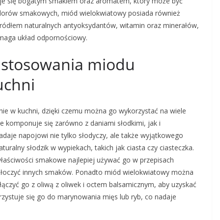
zuje się bogatym smakiem oraz aromatem, który może być
walorów smakowych, miód wielokwiatowy posiada również
 źródłem naturalnych antyoksydantów, witamin oraz minerałów,
omaga układ odpornościowy.
zastosowania miodu
uchni
ie w kuchni, dzięki czemu można go wykorzystać na wiele
e komponuje się zarówno z daniami słodkimi, jak i
aje napojowi nie tylko słodyczy, ale także wyjątkowego
uralny słodzik w wypiekach, takich jak ciasta czy ciasteczka.
właściwości smakowe najlepiej używać go w przepisach
zytłoczyć innych smaków. Ponadto miód wielokwiatowy można
ączyć go z oliwą z oliwek i octem balsamicznym, aby uzyskać
rzystuje się go do marynowania mięs lub ryb, co nadaje