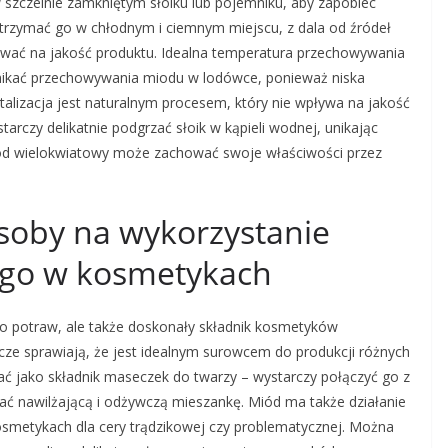
szczelnie zamkniętym słoiku lub pojemniku, aby zapobiec
 trzymać go w chłodnym i ciemnym miejscu, z dala od źródeł
ywać na jakość produktu. Idealna temperatura przechowywania
unikać przechowywania miodu w lodówce, ponieważ niska
talizacja jest naturalnym procesem, który nie wpływa na jakość
arczy delikatnie podgrzać słoik w kąpieli wodnej, unikając
d wielokwiatowy może zachować swoje właściwości przez
osoby na wykorzystanie
go w kosmetykach
do potraw, ale także doskonały składnik kosmetyków
wcze sprawiają, że jest idealnym surowcem do produkcji różnych
ć jako składnik maseczek do twarzy – wystarczy połączyć go z
kać nawilżającą i odżywczą mieszankę. Miód ma także działanie
kosmetykach dla cery trądzikowej czy problematycznej. Można