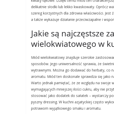
kwiaty łąkowe. Dzięki temu miód ten charaktery
delikatnie słodki lub lekko kwaskowaty. Oprócz 
szereg korzystnych dla zdrowia właściwości. Jest
a także wykazuje działanie przeciwzapalne i wsp
Jakie są najczęstsze 
wielokwiatowego w k
Miód wielokwiatowy znajduje szerokie zastosowan
sposobów. Jego uniwersalność sprawia, że świetni
wytrawnymi. Można go dodawać do herbaty, co nad
aromatu. Miód ten doskonale sprawdza się jako nat
Warto jednak pamiętać, że ze względu na swoje 
wymagających mniejszej ilości cukru, aby nie pr
stosować jako dodatek do sałatek – wystarczy poł
pyszny dressing. W kuchni azjatyckiej często wyko
potrawom wyjątkowego smaku i aromatu.