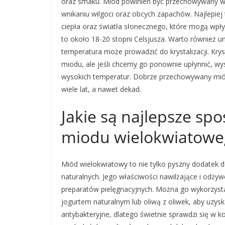
oraz smaku. Miód powinien być przechowywany w 
wnikaniu wilgoci oraz obcych zapachów. Najlepiej
ciepła oraz światła słonecznego, które mogą wpł
to około 18-20 stopni Celsjusza. Warto również 
temperatura może prowadzić do krystalizacji. Krys
miodu, ale jeśli chcemy go ponownie upłynnić, wyst
wysokich temperatur. Dobrze przechowywany mió
wiele lat, a nawet dekad.
Jakie są najlepsze sp
miodu wielokwiatowe
Miód wielokwiatowy to nie tylko pyszny dodatek 
naturalnych. Jego właściwości nawilżające i odży
preparatów pielęgnacyjnych. Można go wykorzysta
jogurtem naturalnym lub oliwą z oliwek, aby uzys
antybakteryjne, dlatego świetnie sprawdzi się w 