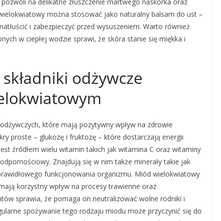
 pozwoli na delikatne złuszczenie martwego naskórka oraz
 wielokwiatowy można stosować jako naturalny balsam do ust –
 natłuścić i zabezpieczyć przed wysuszeniem. Warto również
nych w ciepłej wodzie sprawi, że skóra stanie się miękka i
e składniki odżywcze
ielokwiatowym
 odżywczych, które mają pozytywny wpływ na zdrowie
ry proste – glukozę i fruktozę – które dostarczają energii
st źródłem wielu witamin takich jak witamina C oraz witaminy
 odpornościowy. Znajdują się w nim także minerały takie jak
 prawidłowego funkcjonowania organizmu. Miód wielokwiatowy
mają korzystny wpływ na procesy trawienne oraz
ów sprawia, że pomaga on neutralizować wolne rodniki i
ularne spożywanie tego rodzaju miodu może przyczynić się do