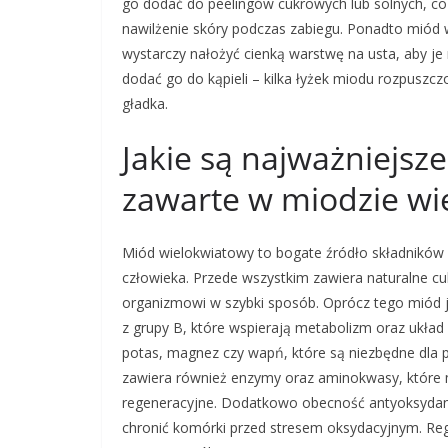
go dodać do peelingów cukrowych lub solnych, co
nawilżenie skóry podczas zabiegu. Ponadto miód
wystarczy nałożyć cienką warstwę na usta, aby je
dodać go do kąpieli – kilka łyżek miodu rozpuszczo
gładka.
Jakie są najważniejsz
zawarte w miodzie w
Miód wielokwiatowy to bogate źródło składników
człowieka. Przede wszystkim zawiera naturalne cuk
organizmowi w szybki sposób. Oprócz tego miód je
z grupy B, które wspierają metabolizm oraz układ
potas, magnez czy wapń, które są niezbędne dla
zawiera również enzymy oraz aminokwasy, które 
regeneracyjne. Dodatkowo obecność antyoksydant
chronić komórki przed stresem oksydacyjnym. Reg