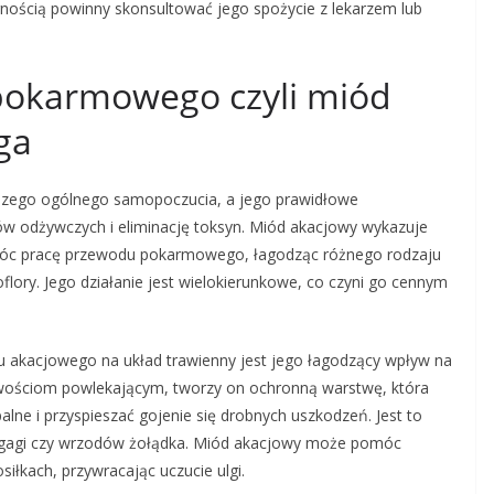
rnością powinny skonsultować jego spożycie z lekarzem lub
pokarmowego czyli miód
ga
zego ogólnego samopoczucia, a jego prawidłowe
w odżywczych i eliminację toksyn. Miód akacjowy wykazuje
móc pracę przewodu pokarmowego, łagodząc różnego rodzaju
flory. Jego działanie jest wielokierunkowe, co czyni go cennym
u akacjowego na układ trawienny jest jego łagodzący wpływ na
ściwościom powlekającym, tworzy on ochronną warstwę, która
lne i przyspieszać gojenie się drobnych uszkodzeń. Jest to
zgagi czy wrzodów żołądka. Miód akacjowy może pomóc
iłkach, przywracając uczucie ulgi.