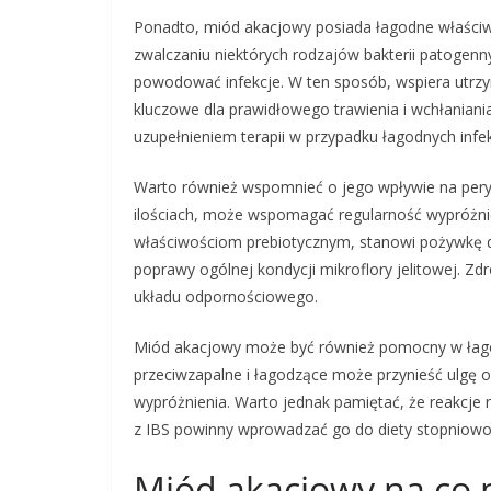
Ponadto, miód akacjowy posiada łagodne właściw
zwalczaniu niektórych rodzajów bakterii patoge
powodować infekcje. W ten sposób, wspiera utrzym
kluczowe dla prawidłowego trawienia i wchłaniani
uzupełnieniem terapii w przypadku łagodnych infek
Warto również wspomnieć o jego wpływie na perys
ilościach, może wspomagać regularność wypróżnie
właściwościom prebiotycznym, stanowi pożywkę dla
poprawy ogólnej kondycji mikroflory jelitowej. Zd
układu odpornościowego.
Miód akacjowy może być również pomocny w łagodz
przeciwzapalne i łagodzące może przynieść ulgę o
wypróżnienia. Warto jednak pamiętać, że reakcje
z IBS powinny wprowadzać go do diety stopniowo
Miód akacjowy na co