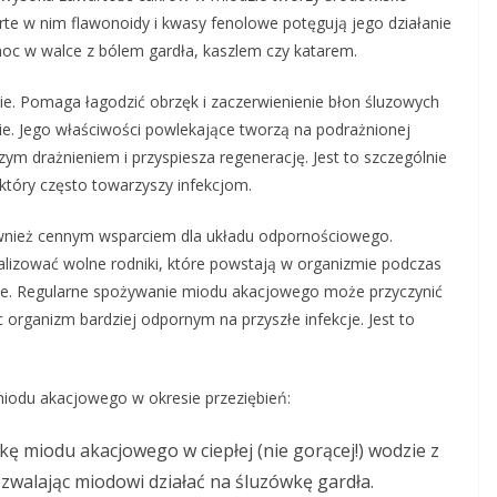
te w nim flawonoidy i kwasy fenolowe potęgują jego działanie
oc w walce z bólem gardła, kaszlem czy katarem.
nie. Pomaga łagodzić obrzęk i zaczerwienienie błon śluzowych
anie. Jego właściwości powlekające tworzą na podrażnionej
zym drażnieniem i przyspiesza regenerację. Jest to szczególnie
który często towarzyszy infekcjom.
wnież cennym wsparciem dla układu odpornościowego.
lizować wolne rodniki, które powstają w organizmie podczas
nne. Regularne spożywanie miodu akacjowego może przyczynić
 organizm bardziej odpornym na przyszłe infekcje. Jest to
iodu akacjowego w okresie przeziębień:
kę miodu akacjowego w ciepłej (nie gorącej!) wodzie z
ozwalając miodowi działać na śluzówkę gardła.