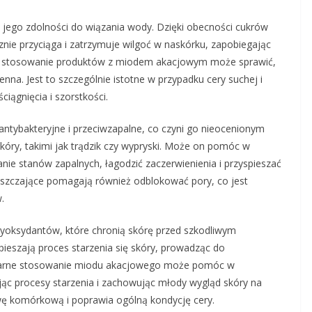
 jego zdolności do wiązania wody. Dzięki obecności cukrów
cznie przyciąga i zatrzymuje wilgoć w naskórku, zapobiegając
arne stosowanie produktów z miodem akacjowym może sprawić,
enna. Jest to szczególnie istotne w przypadku cery suchej i
iągnięcia i szorstkości.
antybakteryjne i przeciwzapalne, co czyni go nieocenionym
óry, takimi jak trądzik czy wypryski. Może on pomóc w
nie stanów zapalnych, łagodzić zaczerwienienia i przyspieszać
zyszczające pomagają również odblokować pory, co jest
.
yoksydantów, które chronią skórę przed szkodliwym
pieszają proces starzenia się skóry, prowadząc do
gularne stosowanie miodu akacjowego może pomóc w
ając procesy starzenia i zachowując młody wygląd skóry na
owę komórkową i poprawia ogólną kondycję cery.