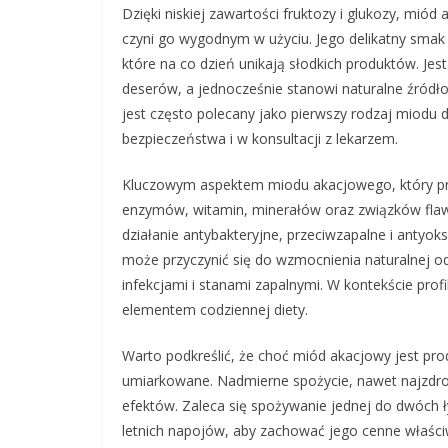
Dzięki niskiej zawartości fruktozy i glukozy, miód 
czyni go wygodnym w użyciu. Jego delikatny smak
które na co dzień unikają słodkich produktów. Jes
deserów, a jednocześnie stanowi naturalne źródł
jest często polecany jako pierwszy rodzaj miodu 
bezpieczeństwa i w konsultacji z lekarzem.
Kluczowym aspektem miodu akacjowego, który pr
enzymów, witamin, minerałów oraz związków fla
działanie antybakteryjne, przeciwzapalne i antyok
może przyczynić się do wzmocnienia naturalnej o
infekcjami i stanami zapalnymi. W kontekście pro
elementem codziennej diety.
Warto podkreślić, że choć miód akacjowy jest pr
umiarkowane. Nadmierne spożycie, nawet najzdr
efektów. Zaleca się spożywanie jednej do dwóch ł
letnich napojów, aby zachować jego cenne właści