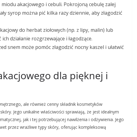
 miodu akacjowego i cebuli. Pokrojoną cebulę zalej
ły syrop można pić kilka razy dziennie, aby złagodzić
jowy do herbat ziołowych (np. z lipy, malin) lub
ich działanie rozgrzewające i łagodzące.
ed snem może pomóc złagodzić nocny kaszel i ułatwić
kacjowego dla pięknej i
wnętrznego, ale również cenny składnik kosmetyków
 skóry. Jego unikalne właściwości sprawiają, że jest idealnym
atycznej, jak i tej potrzebującej nawilżenia i odżywienia. Jego
awet przez wrażliwe typy skóry, oferując kompleksową