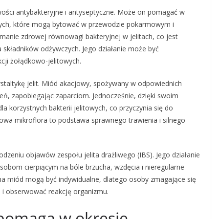
ości antybakteryjne i antyseptyczne. Może on pomagać w
nnych, które mogą bytować w przewodzie pokarmowym i
anie zdrowej równowagi bakteryjnej w jelitach, co jest
a składników odżywczych. Jego działanie może być
cji żołądkowo-jelitowych.
taltykę jelit. Miód akacjowy, spożywany w odpowiednich
ń, zapobiegając zaparciom. Jednocześnie, dzięki swoim
 korzystnych bakterii jelitowych, co przyczynia się do
rowa mikroflora to podstawa sprawnego trawienia i silnego
eniu objawów zespołu jelita drażliwego (IBS). Jego działanie
sobom cierpiącym na bóle brzucha, wzdęcia i nieregularne
 na miód mogą być indywidualne, dlatego osoby zmagające się
 i obserwować reakcję organizmu.
 pomaga w okresie