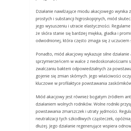
Działanie nawilżające miodu akacjowego wynika z
prostych i substancji higroskopijnych, miód skute
jego wysuszeniu i utracie elastyczności. Regul
że skóra stanie się bardziej miękka, gładka i promi
odwodnionej, która często zmaga się z uczuciem śc
Ponadto, miód akacjowy wykazuje silne działanie 
sprzymierzeńcem w walce z niedoskonałościami sk
zwalczaniu bakterii odpowiedzialnych za powstawa
gojenie się zmian skórnych. Jego właściwości oc
kluczowe w profilaktyce powstawania zaskórników
Miód akacjowy jest również bogatym źródłem ant
działaniem wolnych rodników. Wolne rodniki przys
powstawania zmarszczek i utraty jędrności. Re
neutralizacji tych szkodliwych cząsteczek, opóźni
dłużej. Jego działanie regenerujące wspiera odn