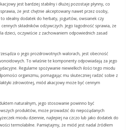
akacjowy jest bardziej stabilny i dłużej pozostaje płynny, co
 sprawia, że jest chętnie akceptowany nawet przez osoby,
t to idealny dodatek do herbaty, jogurtów, owsianek czy
o cennych składników odżywczych. Jego łagodność sprawia, że
dla dzieci, oczywiście z zachowaniem odpowiednich zasad
zesądza o jego prozdrowotnych walorach, jest obecność
wonoidowych. To właśnie te komponenty odpowiadają za jego
sydacyjne. Regularne spożywanie niewielkich ilości tego miodu
dporności organizmu, pomagając mu skuteczniej radzić sobie z
filaktyki zdrowotnej, miód akacjowy może być cennym
oduktem naturalnym, jego stosowanie powinno być
owszych produktów, może prowadzić do niepożądanych
yżeczek miodu dziennie, najlepiej na czczo lub jako dodatek do
wości termolabilne. Pamiętajmy, że miód jest nadal źródłem