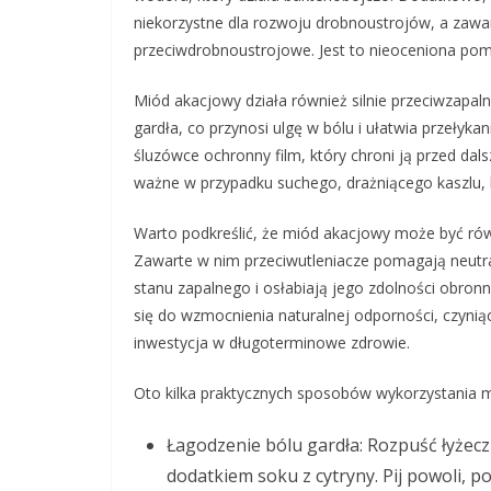
niekorzystne dla rozwoju drobnoustrojów, a zawar
przeciwdrobnoustrojowe. Jest to nieoceniona pom
Miód akacjowy działa również silnie przeciwzapal
gardła, co przynosi ulgę w bólu i ułatwia przełyk
śluzówce ochronny film, który chroni ją przed dals
ważne w przypadku suchego, drażniącego kaszlu, 
Warto podkreślić, że miód akacjowy może być ró
Zawarte w nim przeciwutleniacze pomagają neutra
stanu zapalnego i osłabiają jego zdolności obro
się do wzmocnienia naturalnej odporności, czyniąc
inwestycja w długoterminowe zdrowie.
Oto kilka praktycznych sposobów wykorzystania m
Łagodzenie bólu gardła: Rozpuść łyżecz
dodatkiem soku z cytryny. Pij powoli, p