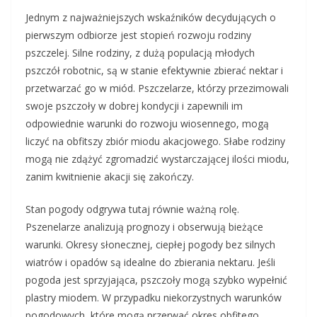
Jednym z najważniejszych wskaźników decydujących o
pierwszym odbiorze jest stopień rozwoju rodziny
pszczelej. Silne rodziny, z dużą populacją młodych
pszczół robotnic, są w stanie efektywnie zbierać nektar i
przetwarzać go w miód. Pszczelarze, którzy przezimowali
swoje pszczoły w dobrej kondycji i zapewnili im
odpowiednie warunki do rozwoju wiosennego, mogą
liczyć na obfitszy zbiór miodu akacjowego. Słabe rodziny
mogą nie zdążyć zgromadzić wystarczającej ilości miodu,
zanim kwitnienie akacji się zakończy.
Stan pogody odgrywa tutaj równie ważną rolę.
Pszenelarze analizują prognozy i obserwują bieżące
warunki. Okresy słonecznej, ciepłej pogody bez silnych
wiatrów i opadów są idealne do zbierania nektaru. Jeśli
pogoda jest sprzyjająca, pszczoły mogą szybko wypełnić
plastry miodem. W przypadku niekorzystnych warunków
pogodowych, które mogą przerwać okres obfitego