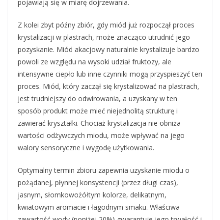
pojawiają się w miarę dojrzewania.
Z kolei zbyt późny zbiór, gdy miód już rozpoczął proces
krystalizacji w plastrach, może znacząco utrudnić jego
pozyskanie. Miód akacjowy naturalnie krystalizuje bardzo
powoli ze względu na wysoki udział fruktozy, ale
intensywne ciepło lub inne czynniki mogą przyspieszyć ten
proces. Miód, który zaczął się krystalizować na plastrach,
jest trudniejszy do odwirowania, a uzyskany w ten
sposób produkt może mieć niejednolitą strukturę i
zawierać kryształki. Chociaż krystalizacja nie obniża
wartości odżywczych miodu, może wpływać na jego
walory sensoryczne i wygodę użytkowania.
Optymalny termin zbioru zapewnia uzyskanie miodu o
pożądanej, płynnej konsystencji (przez długi czas),
jasnym, słomkowożółtym kolorze, delikatnym,
kwiatowym aromacie i łagodnym smaku. Właściwa
zawartość wody (poniżej 20%) gwarantuje jego trwałość i