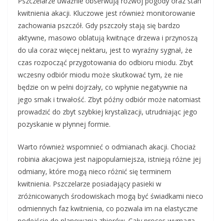
Pszczelarze uważnie obserwują rozwój pogody oraz stan
kwitnienia akacji. Kluczowe jest również monitorowanie
zachowania pszczół. Gdy pszczoły stają się bardzo
aktywne, masowo oblatują kwitnące drzewa i przynoszą
do ula coraz więcej nektaru, jest to wyraźny sygnał, że
czas rozpocząć przygotowania do odbioru miodu. Zbyt
wczesny odbiór miodu może skutkować tym, że nie
będzie on w pełni dojrzały, co wpłynie negatywnie na
jego smak i trwałość. Zbyt późny odbiór może natomiast
prowadzić do zbyt szybkiej krystalizacji, utrudniając jego
pozyskanie w płynnej formie.
Warto również wspomnieć o odmianach akacji. Chociaż
robinia akacjowa jest najpopularniejsza, istnieją różne jej
odmiany, które mogą nieco różnić się terminem
kwitnienia. Pszczelarze posiadający pasieki w
zróżnicowanych środowiskach mogą być świadkami nieco
odmiennych faz kwitnienia, co pozwala im na elastyczne
podejście do planowania zbiorów. Cały proces wymaga