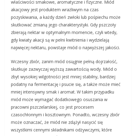
właściwości smakowe, aromatyczne i fizyczne. Miód
akacjowy jest produktem wrażliwym na czas
pozyskiwania, a każdy dzień zwłoki lub pośpiechu może
skutkować zmianą jego charakterystyki. Gdy pszczoły
zbierają nektar w optymalnym momencie, czyli wtedy,
gdy kwiaty akacji są w pełni kwitnienia i wydzielają
najwięcej nektaru, powstaje miód o najwyższej jakości.
Wczesny zbiór, zanim miód osiągnie pełną dojrzałość,
skutkuje zazwyczaj wyższą zawartością wody. Miód o
zbyt wysokiej wilgotności jest mniej stabilny, bardziej
podatny na fermentację i psucie się, a także może mieć
mniej intensywny smak i aromat. W takim przypadku
miód może wymagać dodatkowego osuszania w
pracowni pszczelarskiej, co jest procesem
czasochłonnym i kosztownym. Ponadto, wczesny zbiór
może oznaczać, że miód nie zdążył nasycić się
wszystkimi cennymi składnikami odżywczymi, które