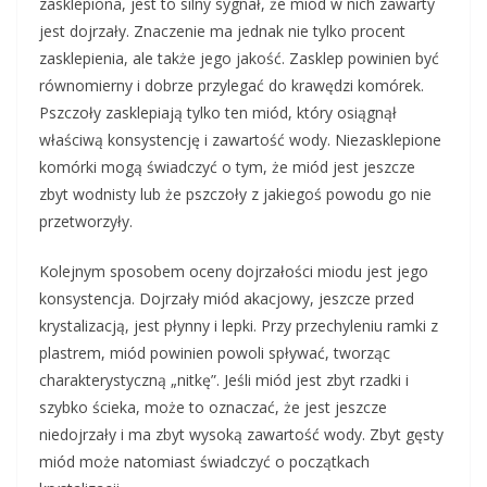
zasklepiona, jest to silny sygnał, że miód w nich zawarty
jest dojrzały. Znaczenie ma jednak nie tylko procent
zasklepienia, ale także jego jakość. Zasklep powinien być
równomierny i dobrze przylegać do krawędzi komórek.
Pszczoły zasklepiają tylko ten miód, który osiągnął
właściwą konsystencję i zawartość wody. Niezasklepione
komórki mogą świadczyć o tym, że miód jest jeszcze
zbyt wodnisty lub że pszczoły z jakiegoś powodu go nie
przetworzyły.
Kolejnym sposobem oceny dojrzałości miodu jest jego
konsystencja. Dojrzały miód akacjowy, jeszcze przed
krystalizacją, jest płynny i lepki. Przy przechyleniu ramki z
plastrem, miód powinien powoli spływać, tworząc
charakterystyczną „nitkę”. Jeśli miód jest zbyt rzadki i
szybko ścieka, może to oznaczać, że jest jeszcze
niedojrzały i ma zbyt wysoką zawartość wody. Zbyt gęsty
miód może natomiast świadczyć o początkach