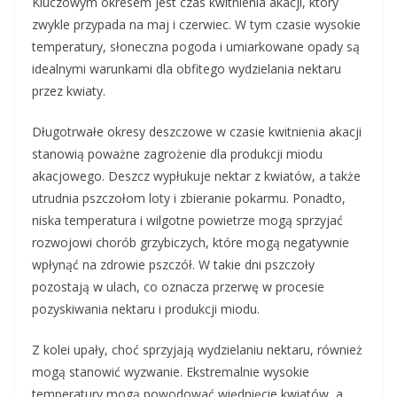
Kluczowym okresem jest czas kwitnienia akacji, który
zwykle przypada na maj i czerwiec. W tym czasie wysokie
temperatury, słoneczna pogoda i umiarkowane opady są
idealnymi warunkami dla obfitego wydzielania nektaru
przez kwiaty.
Długotrwałe okresy deszczowe w czasie kwitnienia akacji
stanowią poważne zagrożenie dla produkcji miodu
akacjowego. Deszcz wypłukuje nektar z kwiatów, a także
utrudnia pszczołom loty i zbieranie pokarmu. Ponadto,
niska temperatura i wilgotne powietrze mogą sprzyjać
rozwojowi chorób grzybiczych, które mogą negatywnie
wpłynąć na zdrowie pszczół. W takie dni pszczoły
pozostają w ulach, co oznacza przerwę w procesie
pozyskiwania nektaru i produkcji miodu.
Z kolei upały, choć sprzyjają wydzielaniu nektaru, również
mogą stanowić wyzwanie. Ekstremalnie wysokie
temperatury mogą powodować więdnięcie kwiatów, a