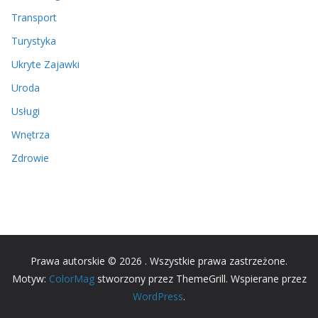
Transport
Turystyka
Ukryte Zajawki
Uroda
Usługi
Wnętrza
Zdrowie
Prawa autorskie © 2026
. Wszystkie prawa zastrzeżone.
Motyw:
ColorMag
stworzony przez ThemeGrill. Wspierane przez
WordPress
.