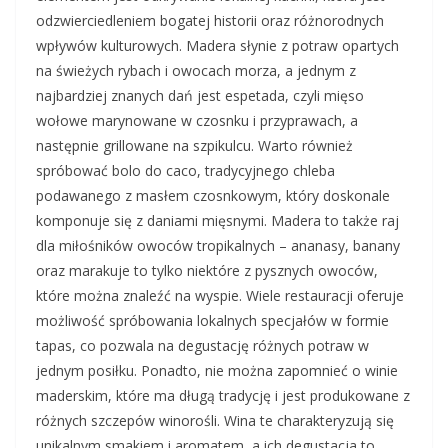
odzwierciedleniem bogatej historii oraz różnorodnych
wpływów kulturowych. Madera słynie z potraw opartych
na świeżych rybach i owocach morza, a jednym z
najbardziej znanych dań jest espetada, czyli mięso
wołowe marynowane w czosnku i przyprawach, a
następnie grillowane na szpikulcu. Warto również
spróbować bolo do caco, tradycyjnego chleba
podawanego z masłem czosnkowym, który doskonale
komponuje się z daniami mięsnymi. Madera to także raj
dla miłośników owoców tropikalnych – ananasy, banany
oraz marakuje to tylko niektóre z pysznych owoców,
które można znaleźć na wyspie. Wiele restauracji oferuje
możliwość spróbowania lokalnych specjałów w formie
tapas, co pozwala na degustację różnych potraw w
jednym posiłku. Ponadto, nie można zapomnieć o winie
maderskim, które ma długą tradycję i jest produkowane z
różnych szczepów winorośli. Wina te charakteryzują się
unikalnym smakiem i aromatem, a ich degustacja to