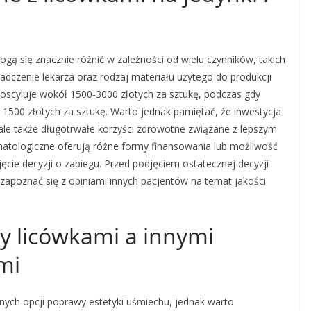
ogą się znacznie różnić w zależności od wielu czynników, takich
adczenie lekarza oraz rodzaj materiału użytego do produkcji
j oscyluje wokół 1500-3000 złotych za sztukę, podczas gdy
500 złotych za sztukę. Warto jednak pamiętać, że inwestycja
 ale także długotrwałe korzyści zdrowotne związane z lepszym
atologiczne oferują różne formy finansowania lub możliwość
jęcie decyzji o zabiegu. Przed podjęciem ostatecznej decyzji
zapoznać się z opiniami innych pacjentów na temat jakości
zy licówkami a innymi
mi
ępnych opcji poprawy estetyki uśmiechu, jednak warto