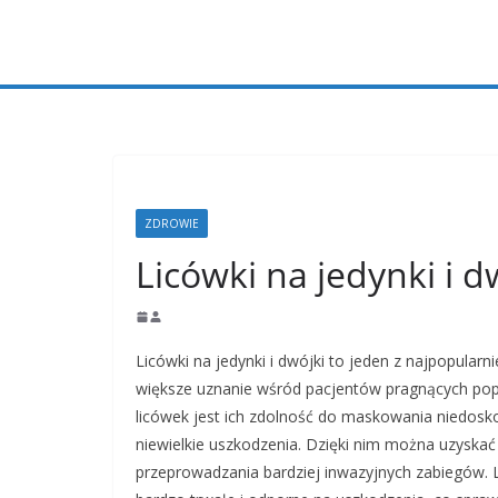
Przejdź
do
treści
ZDROWIE
Licówki na jedynki i d
Licówki na jedynki i dwójki to jeden z najpopular
większe uznanie wśród pacjentów pragnących pop
licówek jest ich zdolność do maskowania niedosko
niewielkie uszkodzenia. Dzięki nim można uzyskać
przeprowadzania bardziej inwazyjnych zabiegów. 