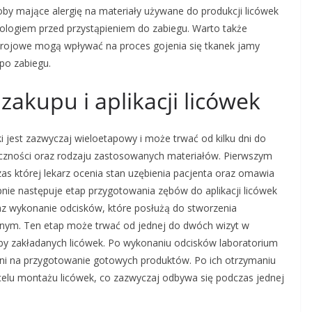
oby mające alergię na materiały używane do produkcji licówek
logiem przed przystąpieniem do zabiegu. Warto także
trojowe mogą wpływać na proces gojenia się tkanek jamy
po zabiegu.
zakupu i aplikacji licówek
jki jest zazwyczaj wieloetapowy i może trwać od kilku dni do
liczności oraz rodzaju zastosowanych materiałów. Pierwszym
as której lekarz ocenia stan uzębienia pacjenta oraz omawia
ie następuje etap przygotowania zębów do aplikacji licówek
raz wykonanie odcisków, które posłużą do stworzenia
znym. Ten etap może trwać od jednej do dwóch wizyt w
zby zakładanych licówek. Po wykonaniu odcisków laboratorium
dni na przygotowanie gotowych produktów. Po ich otrzymaniu
elu montażu licówek, co zazwyczaj odbywa się podczas jednej