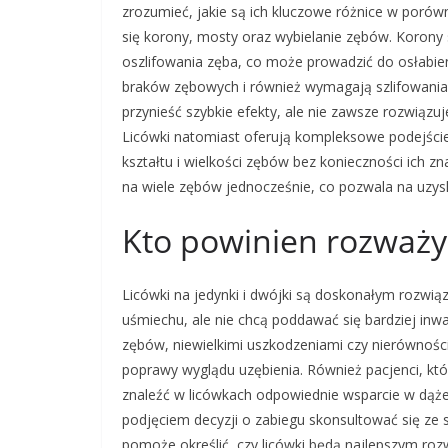
zrozumieć, jakie są ich kluczowe różnice w porów
się korony, mosty oraz wybielanie zębów. Korony
oszlifowania zęba, co może prowadzić do osłabien
braków zębowych i również wymagają szlifowania
przynieść szybkie efekty, ale nie zawsze rozwiąz
Licówki natomiast oferują kompleksowe podejście
kształtu i wielkości zębów bez konieczności ich
na wiele zębów jednocześnie, co pozwala na uzy
Kto powinien rozważyć
Licówki na jedynki i dwójki są doskonałym rozwi
uśmiechu, ale nie chcą poddawać się bardziej i
zębów, niewielkimi uszkodzeniami czy nierównośc
poprawy wyglądu uzębienia. Również pacjenci, kt
znaleźć w licówkach odpowiednie wsparcie w dąże
podjęciem decyzji o zabiegu skonsultować się ze 
pomoże określić, czy licówki będą najlepszym ro