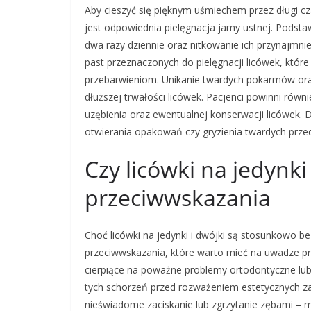
Aby cieszyć się pięknym uśmiechem przez długi cza
jest odpowiednia pielęgnacja jamy ustnej. Podst
dwa razy dziennie oraz nitkowanie ich przynajmnie
past przeznaczonych do pielęgnacji licówek, któ
przebarwieniom. Unikanie twardych pokarmów ora
dłuższej trwałości licówek. Pacjenci powinni równ
uzębienia oraz ewentualnej konserwacji licówek. 
otwierania opakowań czy gryzienia twardych prz
Czy licówki na jedynki
przeciwwskazania
Choć licówki na jedynki i dwójki są stosunkowo b
przeciwwskazania, które warto mieć na uwadze pr
cierpiące na poważne problemy ortodontyczne lub 
tych schorzeń przed rozważeniem estetycznych za
nieświadome zaciskanie lub zgrzytanie zębami – m