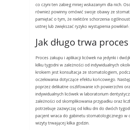
co czyni ten zabieg mniej wskazanym dla nich. Os
również powinny omówić swoje obawy ze stomato
pamiętać o tym, że niektóre schorzenia ogólnous
ustnej lub zwiększać ryzyko wystąpienia powikłań 
Jak długo trwa proces 
Proces zakupu i aplikacji licówek na jedynki i dwó
kilku tygodni w zależności od indywidualnych oko
krokiem jest konsultacja ze stomatologiem, podcz
oczekiwania dotyczące efektu końcowego. Następn
poprzez delikatne oszlifowanie ich powierzchni o
indywidualnych licówek w laboratorium dentystyc
zależności od skomplikowania przypadku oraz lic
potrzebuje zazwyczaj od kilku dni do dwóch tygo
pacjent wraca do gabinetu stomatologicznego w c
wizyty trwającej kilka godzin.