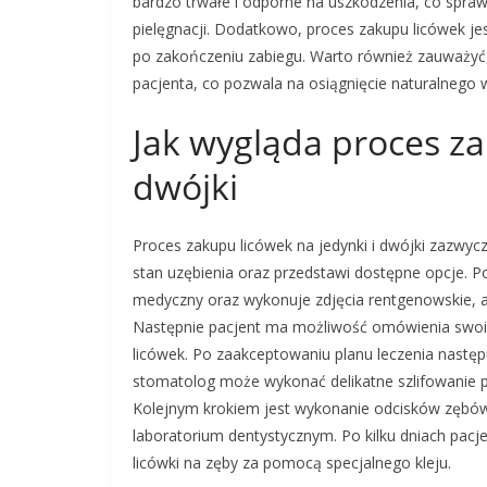
bardzo trwałe i odporne na uszkodzenia, co sprawi
pielęgnacji. Dodatkowo, proces zakupu licówek je
po zakończeniu zabiegu. Warto również zauważyć
pacjenta, co pozwala na osiągnięcie naturalnego 
Jak wygląda proces za
dwójki
Proces zakupu licówek na jedynki i dwójki zazwycz
stan uzębienia oraz przedstawi dostępne opcje. 
medyczny oraz wykonuje zdjęcia rentgenowskie, a
Następnie pacjent ma możliwość omówienia swoich
licówek. Po zaakceptowaniu planu leczenia następ
stomatolog może wykonać delikatne szlifowanie p
Kolejnym krokiem jest wykonanie odcisków zębów,
laboratorium dentystycznym. Po kilku dniach pacje
licówki na zęby za pomocą specjalnego kleju.