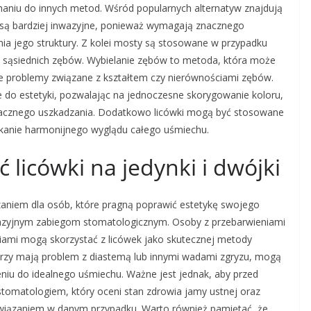
naniu do innych metod. Wśród popularnych alternatyw znajdują
 są bardziej inwazyjne, ponieważ wymagają znacznego
ia jego struktury. Z kolei mosty są stosowane w przypadku
 sąsiednich zębów. Wybielanie zębów to metoda, która może
uje problemy związane z kształtem czy nierównościami zębów.
 do estetyki, pozwalając na jednoczesne skorygowanie koloru,
 znacznego uszkadzania. Dodatkowo licówki mogą być stosowane
skanie harmonijnego wyglądu całego uśmiechu.
 licówki na jedynki i dwójki
ązaniem dla osób, które pragną poprawić estetykę swojego
nwazyjnym zabiegom stomatologicznym. Osoby z przebarwieniami
iami mogą skorzystać z licówek jako skutecznej metody
órzy mają problem z diastemą lub innymi wadami zgryzu, mogą
niu do idealnego uśmiechu. Ważne jest jednak, aby przed
stomatologiem, który oceni stan zdrowia jamy ustnej oraz
związaniem w danym przypadku. Warto również pamiętać, że