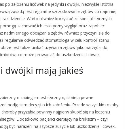
s po założeniu licówek na jedynki i dwójki, niezwykle istotna
awową zasadą jest regularne szczotkowanie zębów co najmniej
j raz dziennie. Warto również korzystać ze specjalistycznych
re pomogą zachować ich estetyczny wygląd oraz zapobiec
z nadmiernego obciążania zębów również przyczyni się do
ież regularnie odwiedzać stomatologa w celu kontroli stanu
Dobrze jest także unikać używania zębów jako narzędzi do
edmiotów, co może prowadzić do uszkodzenia licówek.
 i dwójki mają jakieś
ezpiecznym zabiegiem estetycznym, istnieją pewne
zed podjęciem decyzji o ich założeniu. Przede wszystkim osoby
choroby przyzębia powinny najpierw skupić się na leczeniu
biegów. Dodatkowo pacjenci cierpiący na bruksizm – czyli
ogą być narażeni na szybsze zużycie lub uszkodzenie licówek,