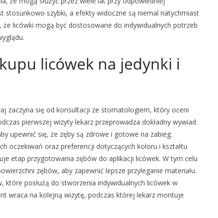
a, że mogą służyć przez wiele lat przy odpowiedniej
st stosunkowo szybki, a efekty widoczne są niemal natychmiast
, że licówki mogą być dostosowane do indywidualnych potrzeb
wyglądu.
kupu licówek na jedynki i
aj zaczyna się od konsultacji ze stomatologiem, który oceni
Podczas pierwszej wizyty lekarz przeprowadza dokładny wywiad
by upewnić się, że zęby są zdrowe i gotowe na zabieg.
 oczekiwań oraz preferencji dotyczących koloru i kształtu
uje etap przygotowania zębów do aplikacji licówek. W tym celu
owierzchni zębów, aby zapewnić lepsze przyleganie materiału.
 które posłużą do stworzenia indywidualnych licówek w
nt wraca na kolejną wizytę, podczas której lekarz montuje