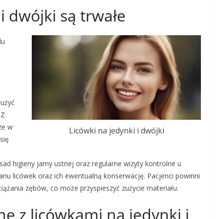
 i dwójki są trwałe
lu
j
łużyć
 Z
ze w
Licówki na jedynki i dwójki
się
ad higieny jamy ustnej oraz regularne wizyty kontrolne u
nu licówek oraz ich ewentualną konserwację. Pacjenci powinni
ążania zębów, co może przyspieszyć zużycie materiału.
ne z licówkami na jedynki i