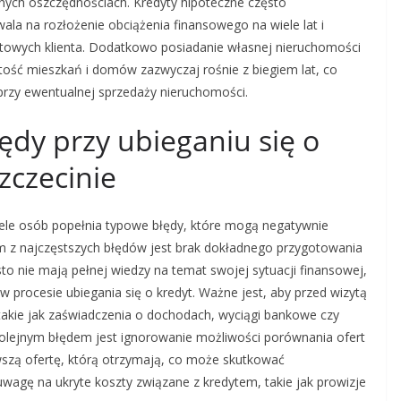
nych oszczędnościach. Kredyty hipoteczne często
ala na rozłożenie obciążenia finansowego na wiele lat i
towych klienta. Dodatkowo posiadanie własnej nieruchomości
tość mieszkań i domów zazwyczaj rośnie z biegiem lat, co
przy ewentualnej sprzedaży nieruchomości.
łędy przy ubieganiu się o
zczecinie
wiele osób popełnia typowe błędy, które mogą negatywnie
m z najczęstszych błędów jest brak dokładnego przygotowania
o nie mają pełnej wiedzy na temat swojej sytuacji finansowej,
procesie ubiegania się o kredyt. Ważne jest, aby przed wizytą
akie jak zaświadczenia o dochodach, wyciągi bankowe czy
olejnym błędem jest ignorowanie możliwości porównania ofert
wszą ofertę, którą otrzymają, co może skutkować
uwagę na ukryte koszty związane z kredytem, takie jak prowizje