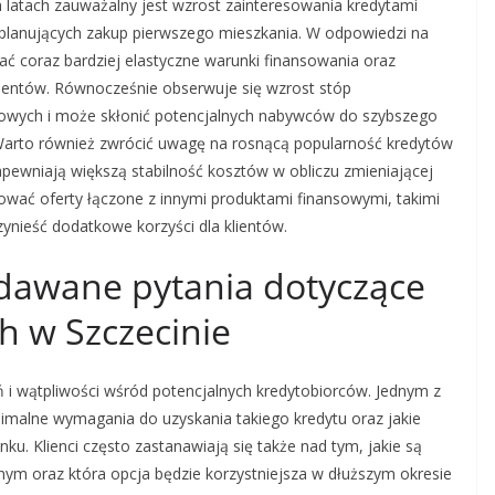
latach zauważalny jest wzrost zainteresowania kredytami
n planujących zakup pierwszego mieszkania. W odpowiedzi na
ć coraz bardziej elastyczne warunki finansowania oraz
ientów. Równocześnie obserwuje się wzrost stóp
owych i może skłonić potencjalnych nabywców do szybszego
Warto również zwrócić uwagę na rosnącą popularność kredytów
pewniają większą stabilność kosztów w obliczu zmieniającej
mować oferty łączone z innymi produktami finansowymi, takimi
zynieść dodatkowe korzyści dla klientów.
zadawane pytania dotyczące
h w Szczecinie
ń i wątpliwości wśród potencjalnych kredytobiorców. Jednym z
inimalne wymagania do uzyskania takiego kredytu oraz jakie
u. Klienci często zastanawiają się także nad tym, jakie są
m oraz która opcja będzie korzystniejsza w dłuższym okresie