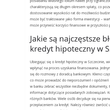
posiadaniu własnego lokum nawet przy ograniczo
charakteryzują się długim okresem spłaty, co pozw
dostosowanie wysokości rat do możliwości budże
może być traktowane jako forma inwestycji – war
może przynieść korzyści finansowe w przyszłości 
Jakie są najczęstsze b
kredyt hipoteczny w S
Ubiegając się o kredyt hipoteczny w Szczecinie, 
wpłynąć na proces uzyskania finansowania. Jedny
się do rozmowy z doradcą bankowym. Klienci częst
co może prowadzić do nieporozumień i opóźnień w 
w banku zebrać wszystkie niezbędne dokumenty, t
informacje dotyczące posiadanych zobowiązań. K
różnych banków. Wiele osób decyduje się na pier
przepłaceniem za kredyt. Należy również zwrócić 