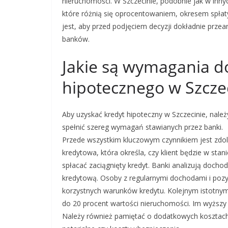
nieruchomości. W Szczecinie, podobnie jak w inny
które różnią się oprocentowaniem, okresem spła
jest, aby przed podjęciem decyzji dokładnie prze
banków.
Jakie są wymagania d
hipotecznego w Szcze
Aby uzyskać kredyt hipoteczny w Szczecinie, należ
spełnić szereg wymagań stawianych przez banki.
Przede wszystkim kluczowym czynnikiem jest zdo
kredytowa, która określa, czy klient będzie w stani
spłacać zaciągnięty kredyt. Banki analizują dochod
kredytową. Osoby z regularnymi dochodami i pozy
korzystnych warunków kredytu. Kolejnym istotnym
do 20 procent wartości nieruchomości. Im wyższy
Należy również pamiętać o dodatkowych kosztach