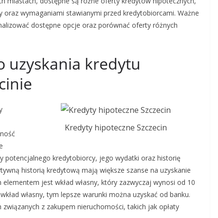
ch miastach, dostępne są różne oferty kredytów hipotecznych,
ty oraz wymaganiami stawianymi przed kredytobiorcami. Ważne
analizować dostępne opcje oraz porównać oferty różnych
o uzyskania kredytu
cinie
y
Kredyty hipoteczne Szczecin
lność
e
y potencjalnego kredytobiorcy, jego wydatki oraz historię
tywną historią kredytową mają większe szanse na uzyskanie
 elementem jest wkład własny, który zazwyczaj wynosi od 10
 wkład własny, tym lepsze warunki można uzyskać od banku.
 związanych z zakupem nieruchomości, takich jak opłaty